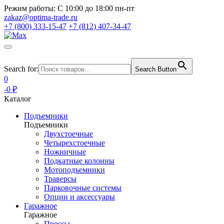
Режим работы:
С 10:00 до 18:00 пн-пт
zakaz@optima-trade.ru
+7 (800) 333-15-47
+7 (812) 407-34-47
Search for:
Search Button
0
-0 ₽
Каталог
Подъемники
Подъемники
Двухстоечные
Четырехстоечные
Ножничные
Подкатные колонны
Мотоподъемники
Траверсы
Парковочные системы
Опции и аксессуары
Гаражное
Гаражное
Прессы