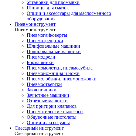
Установки для промывки
Шприцы для смазок
Опции и аксессуары для маслосменного
оборудования
Пневмоинструмент
Пневмоинструмент
Пневмогайковерты
Пневмотрещотки
Шлифовальные машинки
Полировальные машинки
Пневмодрели
Бормашинки
Пневмомолотки, пневмозубила
Пневмоножницы и ножи
Пневмолобзики, пневмоножовки
Пневмоотвертки
Заклепочники
Зачистные машинки
Отрезные машинки
Для притирки клапанов
Пневматические пылесосы
Обдувочные пистолеты
Опции и аксессуары
Слесарный инструмент
Слесарный инструмент