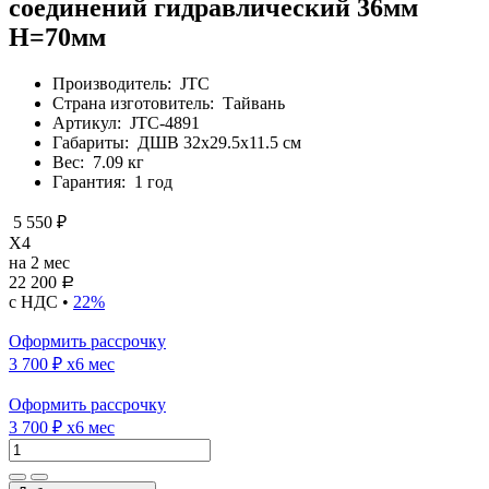
соединений гидравлический 36мм
H=70мм
Производитель:
JTC
Страна изготовитель:
Тайвань
Артикул:
JTC-4891
Габариты:
ДШВ 32х29.5х11.5 см
Вес:
7.09 кг
Гарантия:
1 год
5 550 ₽
X4
на 2 мес
22 200
Р
с НДС •
22%
Оформить рассрочку
3 700 ₽
x6 мес
Оформить рассрочку
3 700 ₽
x6 мес