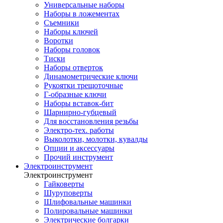
Универсальные наборы
Наборы в ложементах
Съемники
Наборы ключей
Воротки
Наборы головок
Тиски
Наборы отверток
Динамометрические ключи
Рукоятки трещоточные
Г-образные ключи
Наборы вставок-бит
Шарнирно-губцевый
Для восстановления резьбы
Электро-тех. работы
Выколотки, молотки, кувалды
Опции и аксессуары
Прочий инструмент
Электроинструмент
Электроинструмент
Гайковерты
Шуруповерты
Шлифовальные машинки
Полировальные машинки
Электрические болгарки