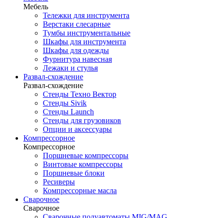
Мебель
Тележки для инструмента
Верстаки слесарные
Тумбы инструментальные
Шкафы для инструмента
Шкафы для одежды
Фурнитура навесная
Лежаки и стулья
Развал-схождение
Развал-схождение
Стенды Техно Вектор
Стенды Sivik
Стенды Launch
Стенды для грузовиков
Опции и аксессуары
Компрессорное
Компрессорное
Поршневые компрессоры
Винтовые компрессоры
Поршневые блоки
Ресиверы
Компрессорные масла
Сварочное
Сварочное
Сварочные полуавтоматы MIG/MAG