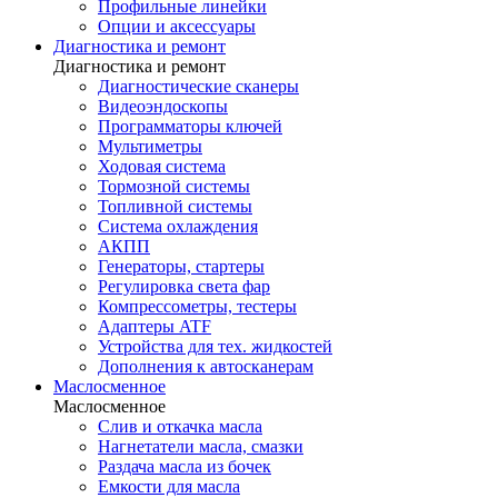
Профильные линейки
Опции и аксессуары
Диагностика и ремонт
Диагностика и ремонт
Диагностические сканеры
Видеоэндоскопы
Программаторы ключей
Мультиметры
Ходовая система
Тормозной системы
Топливной системы
Система охлаждения
АКПП
Генераторы, стартеры
Регулировка света фар
Компрессометры, тестеры
Адаптеры ATF
Устройства для тех. жидкостей
Дополнения к автосканерам
Маслосменное
Маслосменное
Слив и откачка масла
Нагнетатели масла, смазки
Раздача масла из бочек
Емкости для масла