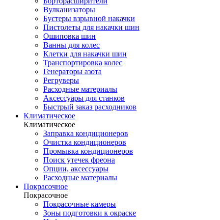
Борторасширители
Вулканизаторы
Бустеры взрывной накачки
Пистолеты для накачки шин
Ошиповка шин
Ванны для колес
Клетки для накачки шин
Транспортировка колес
Генераторы азота
Регруверы
Расходные материалы
Аксессуары для станков
Быстрый заказ расходников
Климатическое
Климатическое
Заправка кондиционеров
Очистка кондиционеров
Промывка кондиционеров
Поиск утечек фреона
Опции, аксессуары
Расходные материалы
Покрасочное
Покрасочное
Покрасочные камеры
Зоны подготовки к окраске