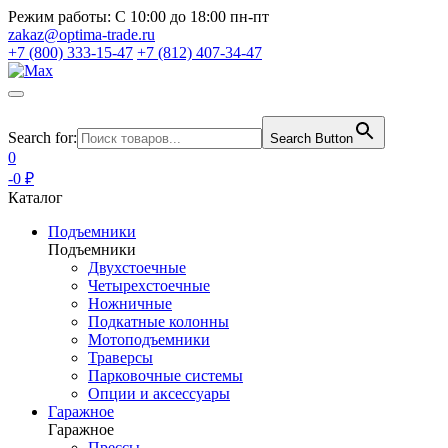
Режим работы:
С 10:00 до 18:00 пн-пт
zakaz@optima-trade.ru
+7 (800) 333-15-47
+7 (812) 407-34-47
Search for:
Search Button
0
-0 ₽
Каталог
Подъемники
Подъемники
Двухстоечные
Четырехстоечные
Ножничные
Подкатные колонны
Мотоподъемники
Траверсы
Парковочные системы
Опции и аксессуары
Гаражное
Гаражное
Прессы