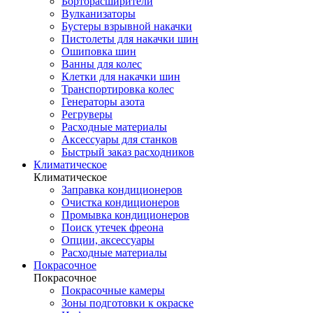
Борторасширители
Вулканизаторы
Бустеры взрывной накачки
Пистолеты для накачки шин
Ошиповка шин
Ванны для колес
Клетки для накачки шин
Транспортировка колес
Генераторы азота
Регруверы
Расходные материалы
Аксессуары для станков
Быстрый заказ расходников
Климатическое
Климатическое
Заправка кондиционеров
Очистка кондиционеров
Промывка кондиционеров
Поиск утечек фреона
Опции, аксессуары
Расходные материалы
Покрасочное
Покрасочное
Покрасочные камеры
Зоны подготовки к окраске