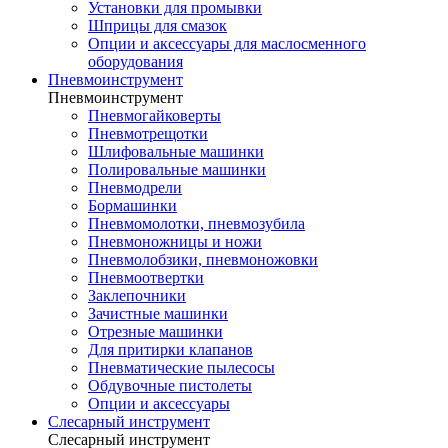
Установки для промывки
Шприцы для смазок
Опции и аксессуары для маслосменного
оборудования
Пневмоинструмент
Пневмоинструмент
Пневмогайковерты
Пневмотрещотки
Шлифовальные машинки
Полировальные машинки
Пневмодрели
Бормашинки
Пневмомолотки, пневмозубила
Пневмоножницы и ножи
Пневмолобзики, пневмоножовки
Пневмоотвертки
Заклепочники
Зачистные машинки
Отрезные машинки
Для притирки клапанов
Пневматические пылесосы
Обдувочные пистолеты
Опции и аксессуары
Слесарный инструмент
Слесарный инструмент