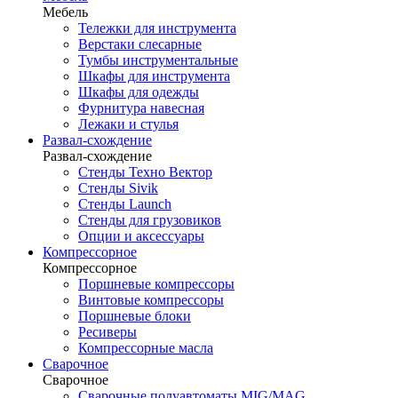
Мебель
Тележки для инструмента
Верстаки слесарные
Тумбы инструментальные
Шкафы для инструмента
Шкафы для одежды
Фурнитура навесная
Лежаки и стулья
Развал-схождение
Развал-схождение
Стенды Техно Вектор
Стенды Sivik
Стенды Launch
Стенды для грузовиков
Опции и аксессуары
Компрессорное
Компрессорное
Поршневые компрессоры
Винтовые компрессоры
Поршневые блоки
Ресиверы
Компрессорные масла
Сварочное
Сварочное
Сварочные полуавтоматы MIG/MAG