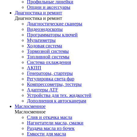
Профильные линейки
Опции и аксессуары
Диагностика и ремонт
Диагностика и ремонт
Диагностические сканеры
Видеоэндоскопы
Программаторы ключей
Мультиметры
Ходовая система
Тормозной системы
Топливной системы
Система охлаждения
АКПП
Генераторы, стартеры
Регулировка света фар
Компрессометры, тестеры
Адаптеры ATF
Устройства для тех. жидкостей
Дополнения к автосканерам
Маслосменное
Маслосменное
Слив и откачка масла
Нагнетатели масла, смазки
Раздача масла из бочек
Емкости для масла