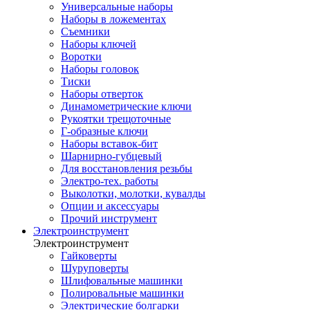
Универсальные наборы
Наборы в ложементах
Съемники
Наборы ключей
Воротки
Наборы головок
Тиски
Наборы отверток
Динамометрические ключи
Рукоятки трещоточные
Г-образные ключи
Наборы вставок-бит
Шарнирно-губцевый
Для восстановления резьбы
Электро-тех. работы
Выколотки, молотки, кувалды
Опции и аксессуары
Прочий инструмент
Электроинструмент
Электроинструмент
Гайковерты
Шуруповерты
Шлифовальные машинки
Полировальные машинки
Электрические болгарки