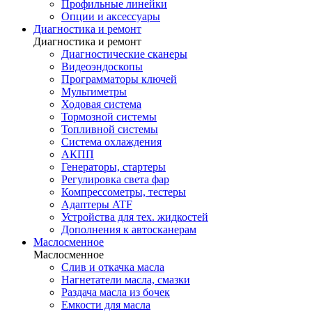
Профильные линейки
Опции и аксессуары
Диагностика и ремонт
Диагностика и ремонт
Диагностические сканеры
Видеоэндоскопы
Программаторы ключей
Мультиметры
Ходовая система
Тормозной системы
Топливной системы
Система охлаждения
АКПП
Генераторы, стартеры
Регулировка света фар
Компрессометры, тестеры
Адаптеры ATF
Устройства для тех. жидкостей
Дополнения к автосканерам
Маслосменное
Маслосменное
Слив и откачка масла
Нагнетатели масла, смазки
Раздача масла из бочек
Емкости для масла