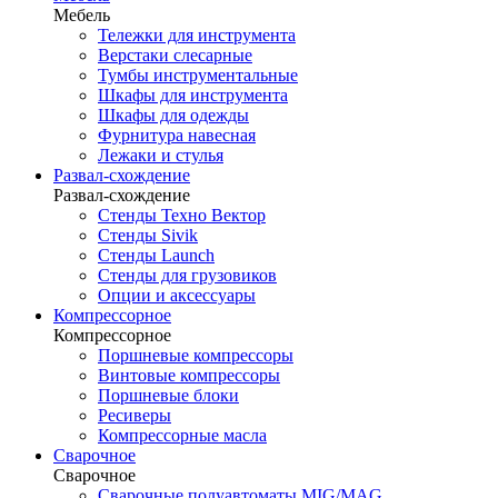
Мебель
Тележки для инструмента
Верстаки слесарные
Тумбы инструментальные
Шкафы для инструмента
Шкафы для одежды
Фурнитура навесная
Лежаки и стулья
Развал-схождение
Развал-схождение
Стенды Техно Вектор
Стенды Sivik
Стенды Launch
Стенды для грузовиков
Опции и аксессуары
Компрессорное
Компрессорное
Поршневые компрессоры
Винтовые компрессоры
Поршневые блоки
Ресиверы
Компрессорные масла
Сварочное
Сварочное
Сварочные полуавтоматы MIG/MAG