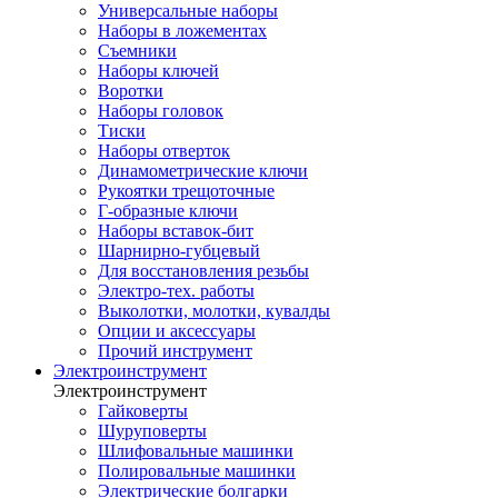
Универсальные наборы
Наборы в ложементах
Съемники
Наборы ключей
Воротки
Наборы головок
Тиски
Наборы отверток
Динамометрические ключи
Рукоятки трещоточные
Г-образные ключи
Наборы вставок-бит
Шарнирно-губцевый
Для восстановления резьбы
Электро-тех. работы
Выколотки, молотки, кувалды
Опции и аксессуары
Прочий инструмент
Электроинструмент
Электроинструмент
Гайковерты
Шуруповерты
Шлифовальные машинки
Полировальные машинки
Электрические болгарки