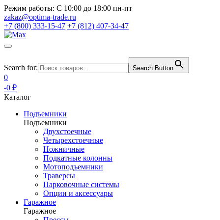
Режим работы:
С 10:00 до 18:00 пн-пт
zakaz@optima-trade.ru
+7 (800) 333-15-47
+7 (812) 407-34-47
Search for:
Search Button
0
-0 ₽
Каталог
Подъемники
Подъемники
Двухстоечные
Четырехстоечные
Ножничные
Подкатные колонны
Мотоподъемники
Траверсы
Парковочные системы
Опции и аксессуары
Гаражное
Гаражное
Прессы