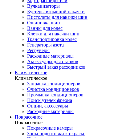
Борторасширители
Вулканизаторы
Бустеры взрывной накачки
Пистолеты для накачки шин
Ошиповка шин
Ванны для колес
Клетки для накачки шин
Транспортировка колес
Генераторы азота
Регруверы
Расходные материалы
Аксессуары для станков
Быстрый заказ расходников
Климатическое
Климатическое
Заправка кондиционеров
Очистка кондиционеров
Промывка кондиционеров
Поиск утечек фреона
Опции, аксессуары
Расходные материалы
Покрасочное
Покрасочное
Покрасочные камеры
Зоны подготовки к окраске