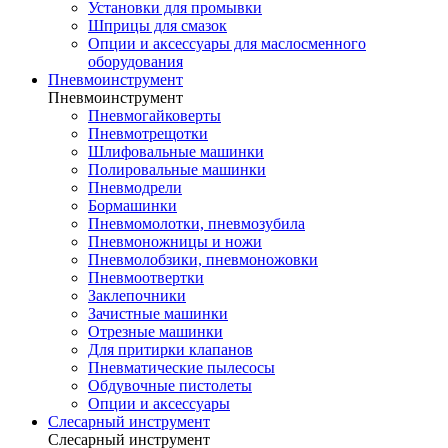
Установки для промывки
Шприцы для смазок
Опции и аксессуары для маслосменного
оборудования
Пневмоинструмент
Пневмоинструмент
Пневмогайковерты
Пневмотрещотки
Шлифовальные машинки
Полировальные машинки
Пневмодрели
Бормашинки
Пневмомолотки, пневмозубила
Пневмоножницы и ножи
Пневмолобзики, пневмоножовки
Пневмоотвертки
Заклепочники
Зачистные машинки
Отрезные машинки
Для притирки клапанов
Пневматические пылесосы
Обдувочные пистолеты
Опции и аксессуары
Слесарный инструмент
Слесарный инструмент