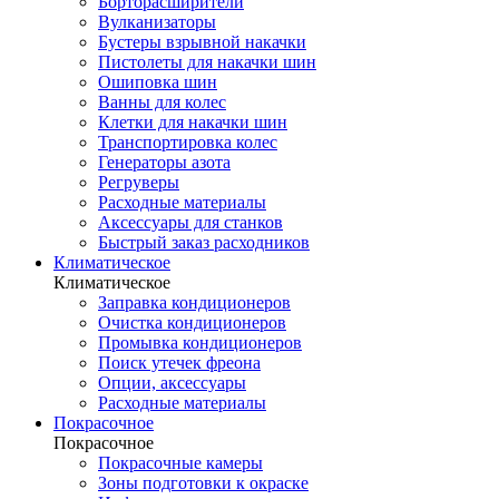
Борторасширители
Вулканизаторы
Бустеры взрывной накачки
Пистолеты для накачки шин
Ошиповка шин
Ванны для колес
Клетки для накачки шин
Транспортировка колес
Генераторы азота
Регруверы
Расходные материалы
Аксессуары для станков
Быстрый заказ расходников
Климатическое
Климатическое
Заправка кондиционеров
Очистка кондиционеров
Промывка кондиционеров
Поиск утечек фреона
Опции, аксессуары
Расходные материалы
Покрасочное
Покрасочное
Покрасочные камеры
Зоны подготовки к окраске