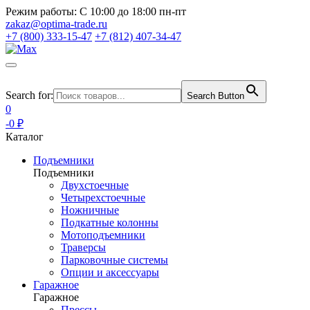
Режим работы:
С 10:00 до 18:00 пн-пт
zakaz@optima-trade.ru
+7 (800) 333-15-47
+7 (812) 407-34-47
Search for:
Search Button
0
-0 ₽
Каталог
Подъемники
Подъемники
Двухстоечные
Четырехстоечные
Ножничные
Подкатные колонны
Мотоподъемники
Траверсы
Парковочные системы
Опции и аксессуары
Гаражное
Гаражное
Прессы