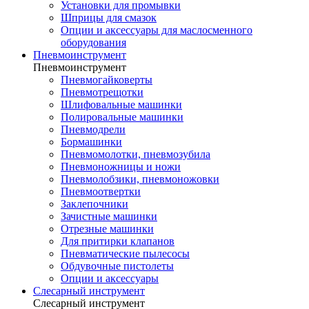
Установки для промывки
Шприцы для смазок
Опции и аксессуары для маслосменного
оборудования
Пневмоинструмент
Пневмоинструмент
Пневмогайковерты
Пневмотрещотки
Шлифовальные машинки
Полировальные машинки
Пневмодрели
Бормашинки
Пневмомолотки, пневмозубила
Пневмоножницы и ножи
Пневмолобзики, пневмоножовки
Пневмоотвертки
Заклепочники
Зачистные машинки
Отрезные машинки
Для притирки клапанов
Пневматические пылесосы
Обдувочные пистолеты
Опции и аксессуары
Слесарный инструмент
Слесарный инструмент