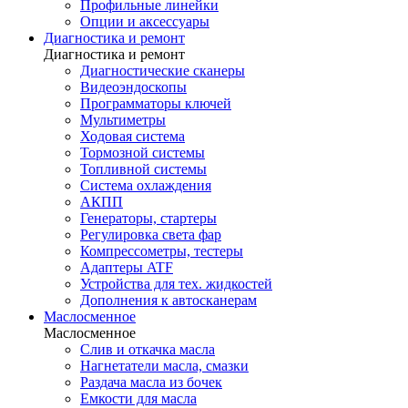
Профильные линейки
Опции и аксессуары
Диагностика и ремонт
Диагностика и ремонт
Диагностические сканеры
Видеоэндоскопы
Программаторы ключей
Мультиметры
Ходовая система
Тормозной системы
Топливной системы
Система охлаждения
АКПП
Генераторы, стартеры
Регулировка света фар
Компрессометры, тестеры
Адаптеры ATF
Устройства для тех. жидкостей
Дополнения к автосканерам
Маслосменное
Маслосменное
Слив и откачка масла
Нагнетатели масла, смазки
Раздача масла из бочек
Емкости для масла