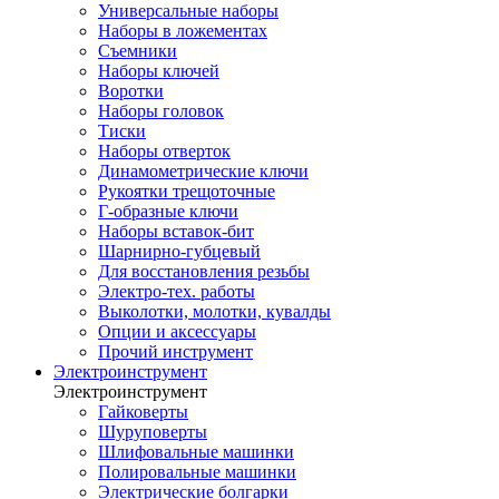
Универсальные наборы
Наборы в ложементах
Съемники
Наборы ключей
Воротки
Наборы головок
Тиски
Наборы отверток
Динамометрические ключи
Рукоятки трещоточные
Г-образные ключи
Наборы вставок-бит
Шарнирно-губцевый
Для восстановления резьбы
Электро-тех. работы
Выколотки, молотки, кувалды
Опции и аксессуары
Прочий инструмент
Электроинструмент
Электроинструмент
Гайковерты
Шуруповерты
Шлифовальные машинки
Полировальные машинки
Электрические болгарки