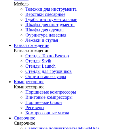
Мебель
Тележки для инструмента
Верстаки слесарные
Тумбы инструментальные
Шкафы для инструмента
Шкафы для одежды
Фурнитура навесная
Лежаки и стулья
Развал-схождение
Развал-схождение
Стенды Техно Вектор
Стенды Sivik
Стенды Launch
Стенды для грузовиков
Опции и аксессуары
Компрессорное
Компрессорное
Поршневые компрессоры
Винтовые компрессоры
Поршневые блоки
Ресиверы
Компрессорные масла
Сварочное
Сварочное
Сварочные полуавтоматы MIG/MAG