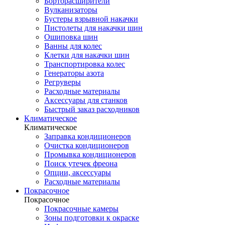
Борторасширители
Вулканизаторы
Бустеры взрывной накачки
Пистолеты для накачки шин
Ошиповка шин
Ванны для колес
Клетки для накачки шин
Транспортировка колес
Генераторы азота
Регруверы
Расходные материалы
Аксессуары для станков
Быстрый заказ расходников
Климатическое
Климатическое
Заправка кондиционеров
Очистка кондиционеров
Промывка кондиционеров
Поиск утечек фреона
Опции, аксессуары
Расходные материалы
Покрасочное
Покрасочное
Покрасочные камеры
Зоны подготовки к окраске