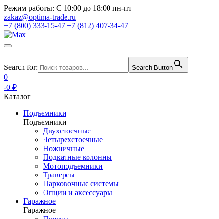
Режим работы:
С 10:00 до 18:00 пн-пт
zakaz@optima-trade.ru
+7 (800) 333-15-47
+7 (812) 407-34-47
Search for:
Search Button
0
-0 ₽
Каталог
Подъемники
Подъемники
Двухстоечные
Четырехстоечные
Ножничные
Подкатные колонны
Мотоподъемники
Траверсы
Парковочные системы
Опции и аксессуары
Гаражное
Гаражное
Прессы