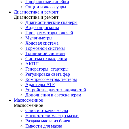
Профильные линейки
Опции и аксессуары
Диагностика и ремонт
Диагностика и ремонт
Диагностические сканеры
Видеоэндоскопы
Программаторы ключей
Мультиметры
Ходовая система
Тормозной системы
Топливной системы
Система охлаждения
АКПП
Генераторы, стартеры
Регулировка света фар
Компрессометры, тестеры
Адаптеры ATF
Устройства для тех. жидкостей
Дополнения к автосканерам
Маслосменное
Маслосменное
Слив и откачка масла
Нагнетатели масла, смазки
Раздача масла из бочек
Емкости для масла