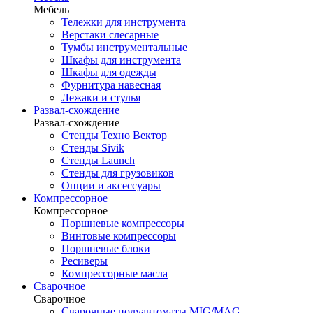
Мебель
Тележки для инструмента
Верстаки слесарные
Тумбы инструментальные
Шкафы для инструмента
Шкафы для одежды
Фурнитура навесная
Лежаки и стулья
Развал-схождение
Развал-схождение
Стенды Техно Вектор
Стенды Sivik
Стенды Launch
Стенды для грузовиков
Опции и аксессуары
Компрессорное
Компрессорное
Поршневые компрессоры
Винтовые компрессоры
Поршневые блоки
Ресиверы
Компрессорные масла
Сварочное
Сварочное
Сварочные полуавтоматы MIG/MAG