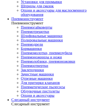
Установки для промывки
Шприцы для смазок
Опции и аксессуары для маслосменного
оборудования
Пневмоинструмент
Пневмоинструмент
Пневмогайковерты
Пневмотрещотки
Шлифовальные машинки
Полировальные машинки
Пневмодрели
Бормашинки
Пневмомолотки, пневмозубила
Пневмоножницы и ножи
Пневмолобзики, пневмоножовки
Пневмоотвертки
Заклепочники
Зачистные машинки
Отрезные машинки
Для притирки клапанов
Пневматические пылесосы
Обдувочные пистолеты
Опции и аксессуары
Слесарный инструмент
Слесарный инструмент