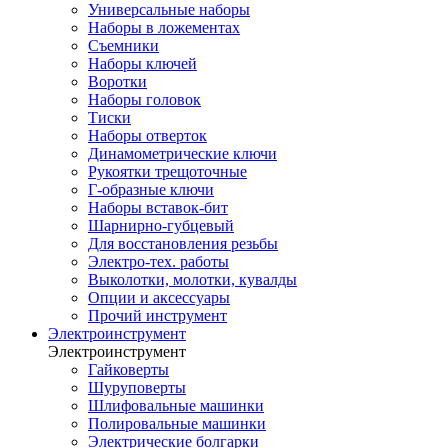
Универсальные наборы
Наборы в ложементах
Съемники
Наборы ключей
Воротки
Наборы головок
Тиски
Наборы отверток
Динамометрические ключи
Рукоятки трещоточные
Г-образные ключи
Наборы вставок-бит
Шарнирно-губцевый
Для восстановления резьбы
Электро-тех. работы
Выколотки, молотки, кувалды
Опции и аксессуары
Прочий инструмент
Электроинструмент
Электроинструмент
Гайковерты
Шуруповерты
Шлифовальные машинки
Полировальные машинки
Электрические болгарки