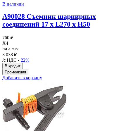
В наличии
A90028 Съемник шарнирных
соединений 17 х L270 x Н50
760 ₽
X4
на 2 мес
3 038 ₽
/с НДС •
22%
Добавить в корзину