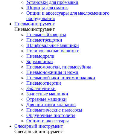
Установки для промывки
Шприцы для смазок
Опции и аксессуары для маслосменного
оборудования
Пневмоинструмент
Пневмоинструмент
Пневмогайковерты
Пневмотрещотки
Шлифовальные машинки
Полировальные машинки
Пневмодрели
Бормашинки
Пневмомолотки, пневмозубила
Пневмоножницы и ножи
Пневмолобзики, пневмоножовки
Пневмоотвертки
Заклепочники
Зачистные машинки
Отрезные машинки
Для притирки клапанов
Пневматические пылесосы
Обдувочные пистолеты
Опции и аксессуары
Слесарный инструмент
Слесарный инструмент