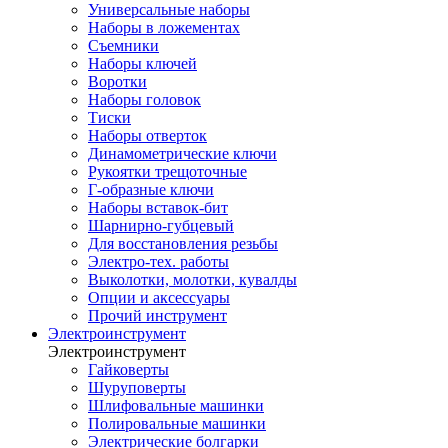
Универсальные наборы
Наборы в ложементах
Съемники
Наборы ключей
Воротки
Наборы головок
Тиски
Наборы отверток
Динамометрические ключи
Рукоятки трещоточные
Г-образные ключи
Наборы вставок-бит
Шарнирно-губцевый
Для восстановления резьбы
Электро-тех. работы
Выколотки, молотки, кувалды
Опции и аксессуары
Прочий инструмент
Электроинструмент
Электроинструмент
Гайковерты
Шуруповерты
Шлифовальные машинки
Полировальные машинки
Электрические болгарки