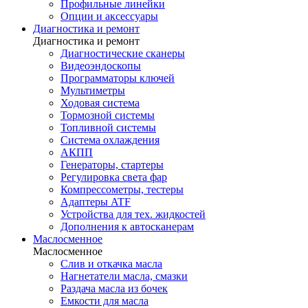
Профильные линейки
Опции и аксессуары
Диагностика и ремонт
Диагностика и ремонт
Диагностические сканеры
Видеоэндоскопы
Программаторы ключей
Мультиметры
Ходовая система
Тормозной системы
Топливной системы
Система охлаждения
АКПП
Генераторы, стартеры
Регулировка света фар
Компрессометры, тестеры
Адаптеры ATF
Устройства для тех. жидкостей
Дополнения к автосканерам
Маслосменное
Маслосменное
Слив и откачка масла
Нагнетатели масла, смазки
Раздача масла из бочек
Емкости для масла