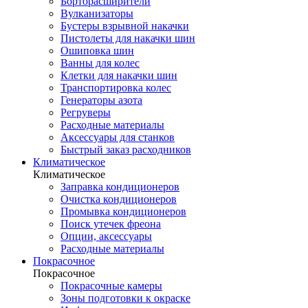
Борторасширители
Вулканизаторы
Бустеры взрывной накачки
Пистолеты для накачки шин
Ошиповка шин
Ванны для колес
Клетки для накачки шин
Транспортировка колес
Генераторы азота
Регруверы
Расходные материалы
Аксессуары для станков
Быстрый заказ расходников
Климатическое
Климатическое
Заправка кондиционеров
Очистка кондиционеров
Промывка кондиционеров
Поиск утечек фреона
Опции, аксессуары
Расходные материалы
Покрасочное
Покрасочное
Покрасочные камеры
Зоны подготовки к окраске