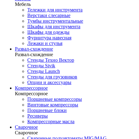
Мебель
Тележки для инструмента
Верстаки слесарные
Тумбы инструментальные
Шкафы для инструмента
Шкафы для одежды
Фурнитура навесная
Лежаки и стулья
Развал-схождение
Развал-схождение
Стенды Техно Вектор
Стенды Sivik
Стенды Launch
Стенды для грузовиков
Опции и аксессуары
Компрессорное
Компрессорное
Поршневые компрессоры
Винтовые компрессоры
Поршневые блоки
Ресиверы
Компрессорные масла
Сварочное
Сварочное
Сварочные полуавтоматы MIG/MAG