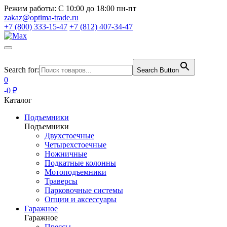
Режим работы:
С 10:00 до 18:00 пн-пт
zakaz@optima-trade.ru
+7 (800) 333-15-47
+7 (812) 407-34-47
Search for:
Search Button
0
-0 ₽
Каталог
Подъемники
Подъемники
Двухстоечные
Четырехстоечные
Ножничные
Подкатные колонны
Мотоподъемники
Траверсы
Парковочные системы
Опции и аксессуары
Гаражное
Гаражное
Прессы