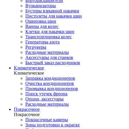
Борторасширители
Вулканизаторы
Бустеры взрывной накачки
Пистолеты для накачки шин
Ошиповка шин
Ванны для колес
Клетки для накачки шин
Транспортировка колес
Генераторы азота
Регруверы
Расходные материалы
Аксессуары для станков
Быстрый заказ расходников
Климатическое
Климатическое
Заправка кондиционеров
Очистка кондиционеров
Промывка кондиционеров
Поиск утечек фреона
Опции, аксессуары
Расходные материалы
Покрасочное
Покрасочное
Покрасочные камеры
Зоны подготовки к окраске