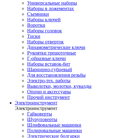
Универсальные наборы
Наборы в ложементах
Съемники
Наборы ключей
Воротки
Наборы головок
Тиски
Наборы отверток
Динамометрические ключи
Рукоятки трещоточные
Г-образные ключи
Наборы вставок-бит
Шарнирно-губцевый
Для восстановления резьбы
Электро-тех. работы
Выколотки, молотки, кувалды
Опции и аксессуары
Прочий инструмент
Электроинструмент
Электроинструмент
Гайковерты
Шуруповерты
Шлифовальные машинки
Полировальные машинки
Электрические болгарки