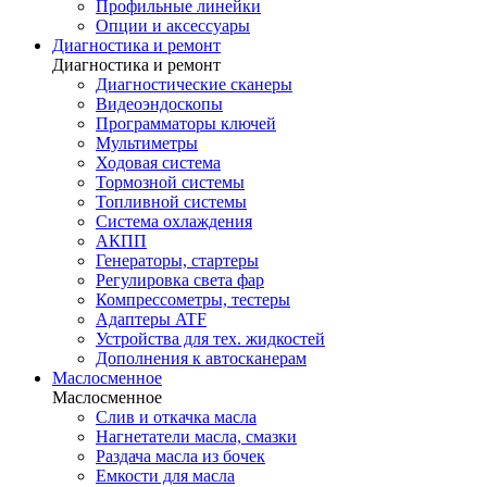
Профильные линейки
Опции и аксессуары
Диагностика и ремонт
Диагностика и ремонт
Диагностические сканеры
Видеоэндоскопы
Программаторы ключей
Мультиметры
Ходовая система
Тормозной системы
Топливной системы
Система охлаждения
АКПП
Генераторы, стартеры
Регулировка света фар
Компрессометры, тестеры
Адаптеры ATF
Устройства для тех. жидкостей
Дополнения к автосканерам
Маслосменное
Маслосменное
Слив и откачка масла
Нагнетатели масла, смазки
Раздача масла из бочек
Емкости для масла