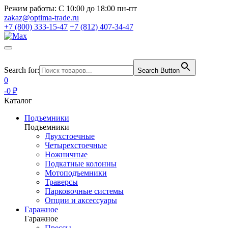
Режим работы:
С 10:00 до 18:00 пн-пт
zakaz@optima-trade.ru
+7 (800) 333-15-47
+7 (812) 407-34-47
Search for:
Search Button
0
-0 ₽
Каталог
Подъемники
Подъемники
Двухстоечные
Четырехстоечные
Ножничные
Подкатные колонны
Мотоподъемники
Траверсы
Парковочные системы
Опции и аксессуары
Гаражное
Гаражное
Прессы