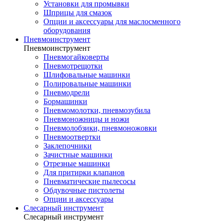
Установки для промывки
Шприцы для смазок
Опции и аксессуары для маслосменного
оборудования
Пневмоинструмент
Пневмоинструмент
Пневмогайковерты
Пневмотрещотки
Шлифовальные машинки
Полировальные машинки
Пневмодрели
Бормашинки
Пневмомолотки, пневмозубила
Пневмоножницы и ножи
Пневмолобзики, пневмоножовки
Пневмоотвертки
Заклепочники
Зачистные машинки
Отрезные машинки
Для притирки клапанов
Пневматические пылесосы
Обдувочные пистолеты
Опции и аксессуары
Слесарный инструмент
Слесарный инструмент