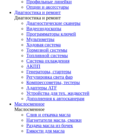
Профильные линейки
Опции и аксессуары
Диагностика и ремонт
Диагностика и ремонт
Диагностические сканеры
Видеоэндоскопы
Программаторы ключей
Мультиметры
Ходовая система
Тормозной системы
Топливной системы
Система охлаждения
АКПП
Генераторы, стартеры
Регулировка света фар
Компрессометры, тестеры
Адаптеры ATF
Устройства для тех. жидкостей
Дополнения к автосканерам
Маслосменное
Маслосменное
Слив и откачка масла
Нагнетатели масла, смазки
Раздача масла из бочек
Емкости для масла