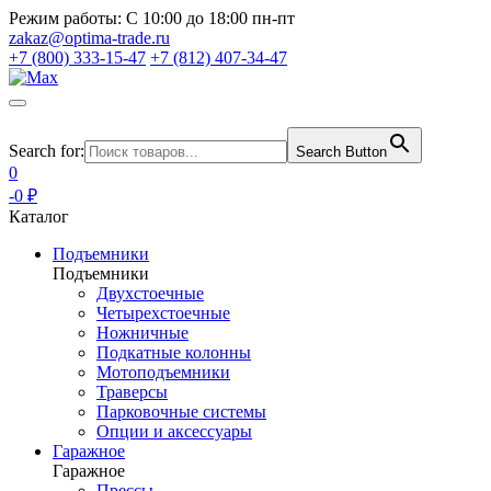
Режим работы:
С 10:00 до 18:00 пн-пт
zakaz@optima-trade.ru
+7 (800) 333-15-47
+7 (812) 407-34-47
Search for:
Search Button
0
-0 ₽
Каталог
Подъемники
Подъемники
Двухстоечные
Четырехстоечные
Ножничные
Подкатные колонны
Мотоподъемники
Траверсы
Парковочные системы
Опции и аксессуары
Гаражное
Гаражное
Прессы