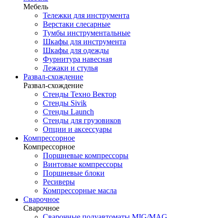
Мебель
Тележки для инструмента
Верстаки слесарные
Тумбы инструментальные
Шкафы для инструмента
Шкафы для одежды
Фурнитура навесная
Лежаки и стулья
Развал-схождение
Развал-схождение
Стенды Техно Вектор
Стенды Sivik
Стенды Launch
Стенды для грузовиков
Опции и аксессуары
Компрессорное
Компрессорное
Поршневые компрессоры
Винтовые компрессоры
Поршневые блоки
Ресиверы
Компрессорные масла
Сварочное
Сварочное
Сварочные полуавтоматы MIG/MAG