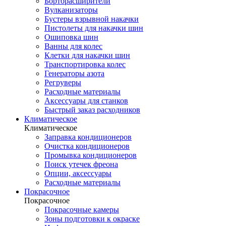
Борторасширители
Вулканизаторы
Бустеры взрывной накачки
Пистолеты для накачки шин
Ошиповка шин
Ванны для колес
Клетки для накачки шин
Транспортировка колес
Генераторы азота
Регруверы
Расходные материалы
Аксессуары для станков
Быстрый заказ расходников
Климатическое
Климатическое
Заправка кондиционеров
Очистка кондиционеров
Промывка кондиционеров
Поиск утечек фреона
Опции, аксессуары
Расходные материалы
Покрасочное
Покрасочное
Покрасочные камеры
Зоны подготовки к окраске