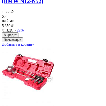
(BMW N12-N52)
1 338 ₽
X4
на 2 мес
5 350 ₽
/с НДС •
22%
Добавить в корзину