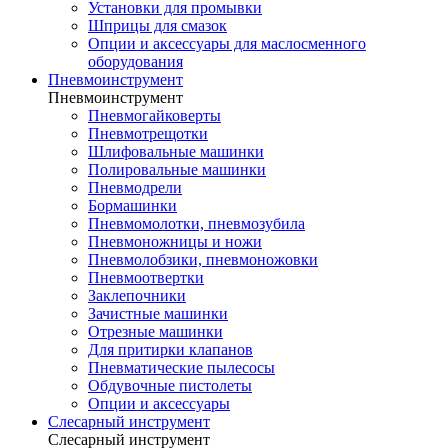
Установки для промывки
Шприцы для смазок
Опции и аксессуары для маслосменного
оборудования
Пневмоинструмент
Пневмоинструмент
Пневмогайковерты
Пневмотрещотки
Шлифовальные машинки
Полировальные машинки
Пневмодрели
Бормашинки
Пневмомолотки, пневмозубила
Пневмоножницы и ножи
Пневмолобзики, пневмоножовки
Пневмоотвертки
Заклепочники
Зачистные машинки
Отрезные машинки
Для притирки клапанов
Пневматические пылесосы
Обдувочные пистолеты
Опции и аксессуары
Слесарный инструмент
Слесарный инструмент