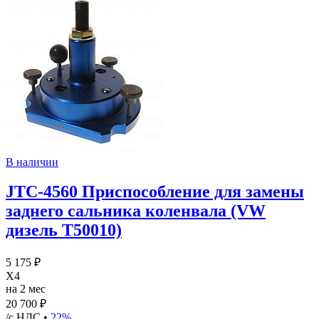
В наличии
JTC-4560 Приспособление для замены
заднего сальника коленвала (VW
дизель T50010)
5 175 ₽
X4
на 2 мес
20 700 ₽
/с НДС •
22%