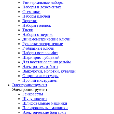
Универсальные наборы
Наборы в ложементах
Съемники
Наборы ключей
Воротки
Наборы головок
Тиски
Наборы отверток
Динамометрические ключи
Рукоятки трещоточные
Г-образные ключи
Наборы вставок-бит
Шарнирно-губцевый
Для восстановления резьбы
Электро-тех. работы
Выколотки, молотки, кувалды
Опции и аксессуары
Прочий инструмент
Электроинструмент
Электроинструмент
Гайковерты
Шуруповерты
Шлифовальные машинки
Полировальные машинки
Электрические болгарки