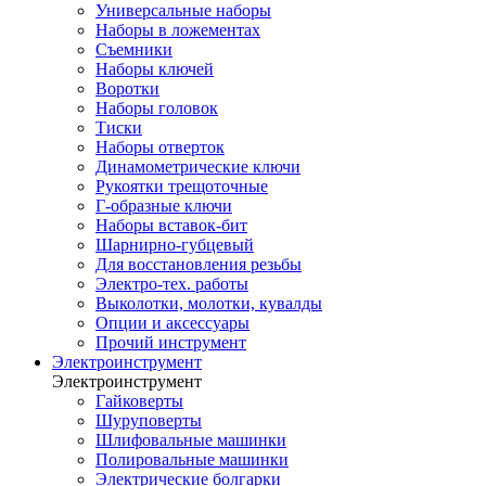
Универсальные наборы
Наборы в ложементах
Съемники
Наборы ключей
Воротки
Наборы головок
Тиски
Наборы отверток
Динамометрические ключи
Рукоятки трещоточные
Г-образные ключи
Наборы вставок-бит
Шарнирно-губцевый
Для восстановления резьбы
Электро-тех. работы
Выколотки, молотки, кувалды
Опции и аксессуары
Прочий инструмент
Электроинструмент
Электроинструмент
Гайковерты
Шуруповерты
Шлифовальные машинки
Полировальные машинки
Электрические болгарки