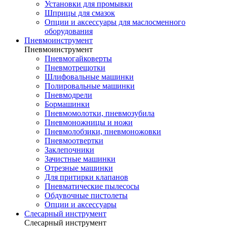
Установки для промывки
Шприцы для смазок
Опции и аксессуары для маслосменного
оборудования
Пневмоинструмент
Пневмоинструмент
Пневмогайковерты
Пневмотрещотки
Шлифовальные машинки
Полировальные машинки
Пневмодрели
Бормашинки
Пневмомолотки, пневмозубила
Пневмоножницы и ножи
Пневмолобзики, пневмоножовки
Пневмоотвертки
Заклепочники
Зачистные машинки
Отрезные машинки
Для притирки клапанов
Пневматические пылесосы
Обдувочные пистолеты
Опции и аксессуары
Слесарный инструмент
Слесарный инструмент