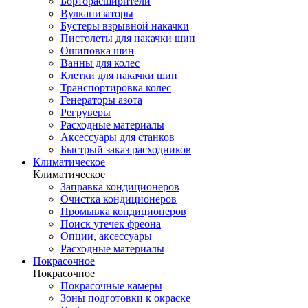
Борторасширители
Вулканизаторы
Бустеры взрывной накачки
Пистолеты для накачки шин
Ошиповка шин
Ванны для колес
Клетки для накачки шин
Транспортировка колес
Генераторы азота
Регруверы
Расходные материалы
Аксессуары для станков
Быстрый заказ расходников
Климатическое
Климатическое
Заправка кондиционеров
Очистка кондиционеров
Промывка кондиционеров
Поиск утечек фреона
Опции, аксессуары
Расходные материалы
Покрасочное
Покрасочное
Покрасочные камеры
Зоны подготовки к окраске