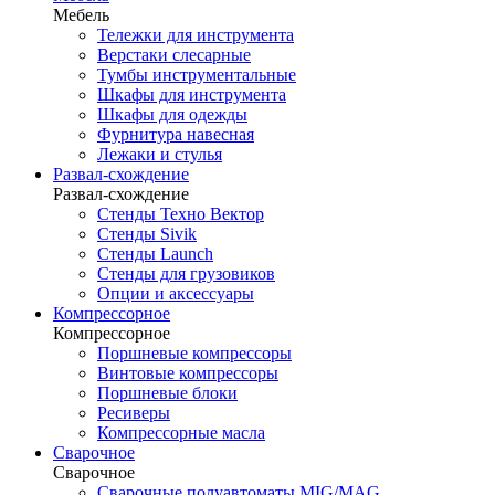
Мебель
Тележки для инструмента
Верстаки слесарные
Тумбы инструментальные
Шкафы для инструмента
Шкафы для одежды
Фурнитура навесная
Лежаки и стулья
Развал-схождение
Развал-схождение
Стенды Техно Вектор
Стенды Sivik
Стенды Launch
Стенды для грузовиков
Опции и аксессуары
Компрессорное
Компрессорное
Поршневые компрессоры
Винтовые компрессоры
Поршневые блоки
Ресиверы
Компрессорные масла
Сварочное
Сварочное
Сварочные полуавтоматы MIG/MAG