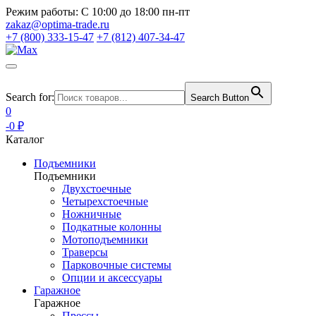
Режим работы:
С 10:00 до 18:00 пн-пт
zakaz@optima-trade.ru
+7 (800) 333-15-47
+7 (812) 407-34-47
Search for:
Search Button
0
-0 ₽
Каталог
Подъемники
Подъемники
Двухстоечные
Четырехстоечные
Ножничные
Подкатные колонны
Мотоподъемники
Траверсы
Парковочные системы
Опции и аксессуары
Гаражное
Гаражное
Прессы