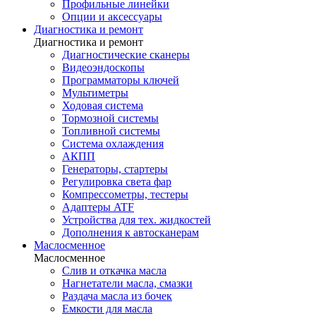
Профильные линейки
Опции и аксессуары
Диагностика и ремонт
Диагностика и ремонт
Диагностические сканеры
Видеоэндоскопы
Программаторы ключей
Мультиметры
Ходовая система
Тормозной системы
Топливной системы
Система охлаждения
АКПП
Генераторы, стартеры
Регулировка света фар
Компрессометры, тестеры
Адаптеры ATF
Устройства для тех. жидкостей
Дополнения к автосканерам
Маслосменное
Маслосменное
Слив и откачка масла
Нагнетатели масла, смазки
Раздача масла из бочек
Емкости для масла