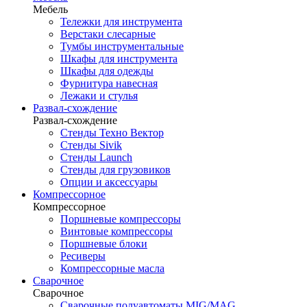
Мебель
Тележки для инструмента
Верстаки слесарные
Тумбы инструментальные
Шкафы для инструмента
Шкафы для одежды
Фурнитура навесная
Лежаки и стулья
Развал-схождение
Развал-схождение
Стенды Техно Вектор
Стенды Sivik
Стенды Launch
Стенды для грузовиков
Опции и аксессуары
Компрессорное
Компрессорное
Поршневые компрессоры
Винтовые компрессоры
Поршневые блоки
Ресиверы
Компрессорные масла
Сварочное
Сварочное
Сварочные полуавтоматы MIG/MAG