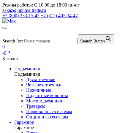
Режим работы:
С 10:00 до 18:00 пн-пт
zakaz@optima-trade.ru
+7 (800) 333-15-47
+7 (812) 407-34-47
Search for:
Search Button
0
-0 ₽
Каталог
Подъемники
Подъемники
Двухстоечные
Четырехстоечные
Ножничные
Подкатные колонны
Мотоподъемники
Траверсы
Парковочные системы
Опции и аксессуары
Гаражное
Гаражное
Прессы