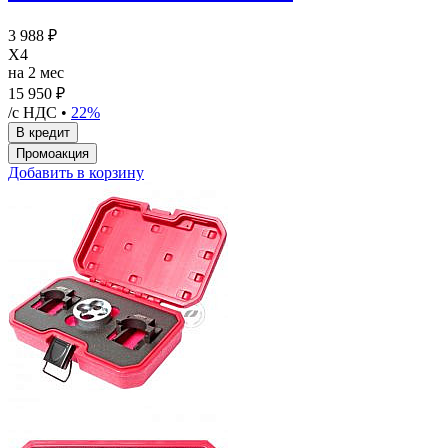
3 988 ₽
X4
на 2 мес
15 950 ₽
/с НДС •
22%
Добавить в корзину