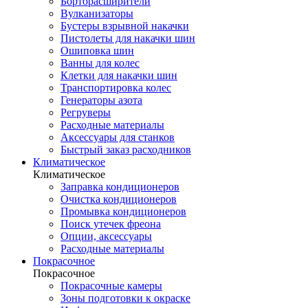
Борторасширители
Вулканизаторы
Бустеры взрывной накачки
Пистолеты для накачки шин
Ошиповка шин
Ванны для колес
Клетки для накачки шин
Транспортировка колес
Генераторы азота
Регруверы
Расходные материалы
Аксессуары для станков
Быстрый заказ расходников
Климатическое
Климатическое
Заправка кондиционеров
Очистка кондиционеров
Промывка кондиционеров
Поиск утечек фреона
Опции, аксессуары
Расходные материалы
Покрасочное
Покрасочное
Покрасочные камеры
Зоны подготовки к окраске