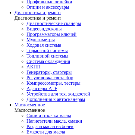
Профильные линейки
Опции и аксессуары
Диагностика и ремонт
Диагностика и ремонт
Диагностические сканеры
Видеоэндоскопы
Программаторы ключей
Мультиметры
Ходовая система
Тормозной системы
Топливной системы
Система охлаждения
АКПП
Генераторы, стартеры
Регулировка света фар
Компрессометры, тестеры
Адаптеры ATF
Устройства для тех. жидкостей
Дополнения к автосканерам
Маслосменное
Маслосменное
Слив и откачка масла
Нагнетатели масла, смазки
Раздача масла из бочек
Емкости для масла