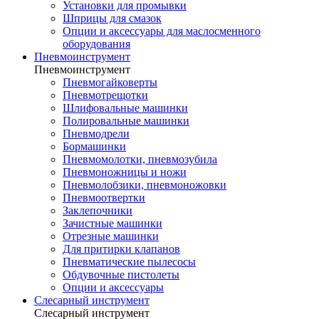
Установки для промывки
Шприцы для смазок
Опции и аксессуары для маслосменного
оборудования
Пневмоинструмент
Пневмоинструмент
Пневмогайковерты
Пневмотрещотки
Шлифовальные машинки
Полировальные машинки
Пневмодрели
Бормашинки
Пневмомолотки, пневмозубила
Пневмоножницы и ножи
Пневмолобзики, пневмоножовки
Пневмоотвертки
Заклепочники
Зачистные машинки
Отрезные машинки
Для притирки клапанов
Пневматические пылесосы
Обдувочные пистолеты
Опции и аксессуары
Слесарный инструмент
Слесарный инструмент