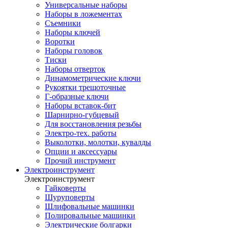
Универсальные наборы
Наборы в ложементах
Съемники
Наборы ключей
Воротки
Наборы головок
Тиски
Наборы отверток
Динамометрические ключи
Рукоятки трещоточные
Г-образные ключи
Наборы вставок-бит
Шарнирно-губцевый
Для восстановления резьбы
Электро-тех. работы
Выколотки, молотки, кувалды
Опции и аксессуары
Прочий инструмент
Электроинструмент
Электроинструмент
Гайковерты
Шуруповерты
Шлифовальные машинки
Полировальные машинки
Электрические болгарки