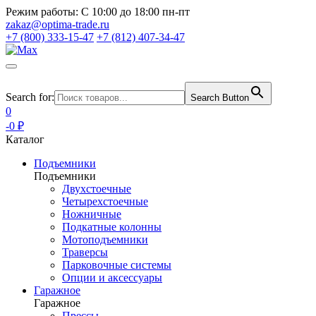
Режим работы:
С 10:00 до 18:00 пн-пт
zakaz@optima-trade.ru
+7 (800) 333-15-47
+7 (812) 407-34-47
Search for:
Search Button
0
-0 ₽
Каталог
Подъемники
Подъемники
Двухстоечные
Четырехстоечные
Ножничные
Подкатные колонны
Мотоподъемники
Траверсы
Парковочные системы
Опции и аксессуары
Гаражное
Гаражное
Прессы