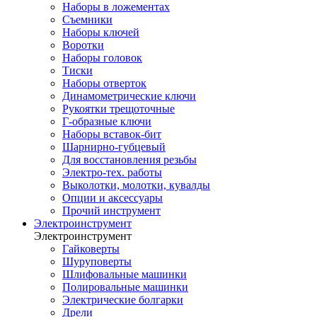
Наборы в ложементах
Съемники
Наборы ключей
Воротки
Наборы головок
Тиски
Наборы отверток
Динамометрические ключи
Рукоятки трещоточные
Г-образные ключи
Наборы вставок-бит
Шарнирно-губцевый
Для восстановления резьбы
Электро-тех. работы
Выколотки, молотки, кувалды
Опции и аксессуары
Прочий инструмент
Электроинструмент
Электроинструмент
Гайковерты
Шуруповерты
Шлифовальные машинки
Полировальные машинки
Электрические болгарки
Дрели