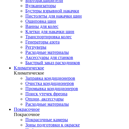
Борторасширители
Вулканизаторы
Бустеры взрывной накачки
Пистолеты для накачки шин
Ошиповка шин
Ванны для колес
Клетки для накачки шин
Транспортировка колес
Генераторы азота
Регруверы
Расходные материалы
Аксессуары для станков
Быстрый заказ расходников
Климатическое
Климатическое
Заправка кондиционеров
Очистка кондиционеров
Промывка кондиционеров
Поиск утечек фреона
Опции, аксессуары
Расходные материалы
Покрасочное
Покрасочное
Покрасочные камеры
Зоны подготовки к окраске