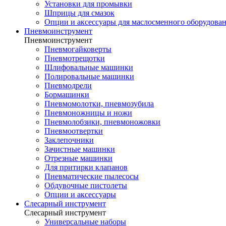
Установки для промывки
Шприцы для смазок
Опции и аксессуары для маслосменного оборудова
Пневмоинструмент
Пневмоинструмент
Пневмогайковерты
Пневмотрещотки
Шлифовальные машинки
Полировальные машинки
Пневмодрели
Бормашинки
Пневмомолотки, пневмозубила
Пневмоножницы и ножи
Пневмолобзики, пневмоножовки
Пневмоотвертки
Заклепочники
Зачистные машинки
Отрезные машинки
Для притирки клапанов
Пневматические пылесосы
Обдувочные пистолеты
Опции и аксессуары
Слесарный инструмент
Слесарный инструмент
Универсальные наборы