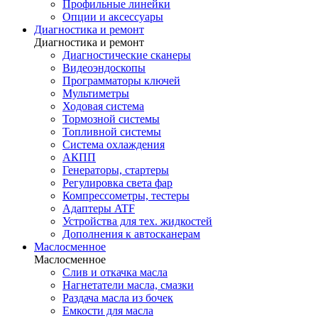
Профильные линейки
Опции и аксессуары
Диагностика и ремонт
Диагностика и ремонт
Диагностические сканеры
Видеоэндоскопы
Программаторы ключей
Мультиметры
Ходовая система
Тормозной системы
Топливной системы
Система охлаждения
АКПП
Генераторы, стартеры
Регулировка света фар
Компрессометры, тестеры
Адаптеры ATF
Устройства для тех. жидкостей
Дополнения к автосканерам
Маслосменное
Маслосменное
Слив и откачка масла
Нагнетатели масла, смазки
Раздача масла из бочек
Емкости для масла