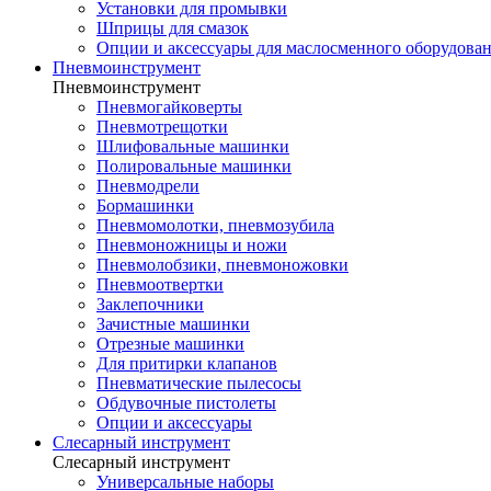
Установки для промывки
Шприцы для смазок
Опции и аксессуары для маслосменного оборудова
Пневмоинструмент
Пневмоинструмент
Пневмогайковерты
Пневмотрещотки
Шлифовальные машинки
Полировальные машинки
Пневмодрели
Бормашинки
Пневмомолотки, пневмозубила
Пневмоножницы и ножи
Пневмолобзики, пневмоножовки
Пневмоотвертки
Заклепочники
Зачистные машинки
Отрезные машинки
Для притирки клапанов
Пневматические пылесосы
Обдувочные пистолеты
Опции и аксессуары
Слесарный инструмент
Слесарный инструмент
Универсальные наборы