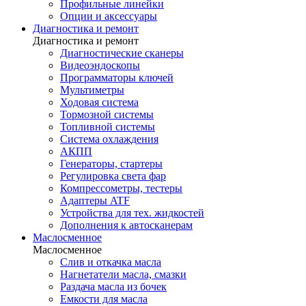
Профильные линейки
Опции и аксессуары
Диагностика и ремонт
Диагностика и ремонт
Диагностические сканеры
Видеоэндоскопы
Программаторы ключей
Мультиметры
Ходовая система
Тормозной системы
Топливной системы
Система охлаждения
АКПП
Генераторы, стартеры
Регулировка света фар
Компрессометры, тестеры
Адаптеры ATF
Устройства для тех. жидкостей
Дополнения к автосканерам
Маслосменное
Маслосменное
Слив и откачка масла
Нагнетатели масла, смазки
Раздача масла из бочек
Емкости для масла