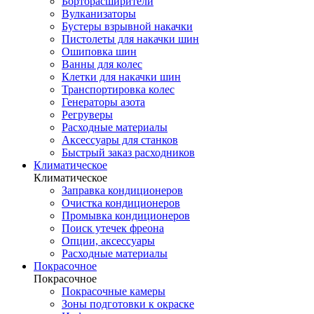
Борторасширители
Вулканизаторы
Бустеры взрывной накачки
Пистолеты для накачки шин
Ошиповка шин
Ванны для колес
Клетки для накачки шин
Транспортировка колес
Генераторы азота
Регруверы
Расходные материалы
Аксессуары для станков
Быстрый заказ расходников
Климатическое
Климатическое
Заправка кондиционеров
Очистка кондиционеров
Промывка кондиционеров
Поиск утечек фреона
Опции, аксессуары
Расходные материалы
Покрасочное
Покрасочное
Покрасочные камеры
Зоны подготовки к окраске