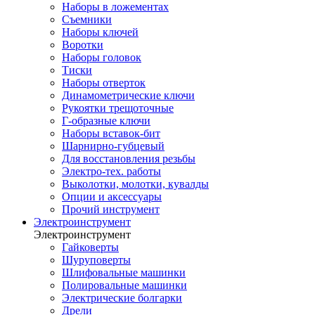
Наборы в ложементах
Съемники
Наборы ключей
Воротки
Наборы головок
Тиски
Наборы отверток
Динамометрические ключи
Рукоятки трещоточные
Г-образные ключи
Наборы вставок-бит
Шарнирно-губцевый
Для восстановления резьбы
Электро-тех. работы
Выколотки, молотки, кувалды
Опции и аксессуары
Прочий инструмент
Электроинструмент
Электроинструмент
Гайковерты
Шуруповерты
Шлифовальные машинки
Полировальные машинки
Электрические болгарки
Дрели