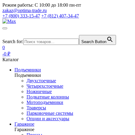
Режим работы:
С 10:00 до 18:00 пн-пт
zakaz@optima-trade.ru
+7 (800) 333-15-47
+7 (812) 407-34-47
Search for:
Search Button
0
-0 ₽
Каталог
Подъемники
Подъемники
Двухстоечные
Четырехстоечные
Ножничные
Подкатные колонны
Мотоподъемники
Траверсы
Парковочные системы
Опции и аксессуары
Гаражное
Гаражное
Прессы