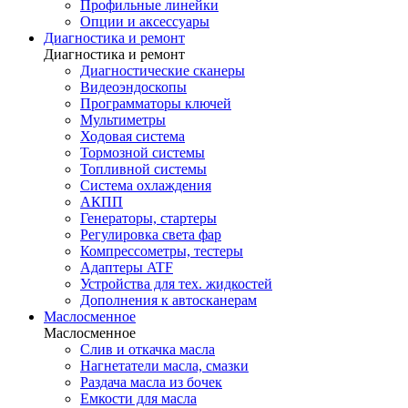
Профильные линейки
Опции и аксессуары
Диагностика и ремонт
Диагностика и ремонт
Диагностические сканеры
Видеоэндоскопы
Программаторы ключей
Мультиметры
Ходовая система
Тормозной системы
Топливной системы
Система охлаждения
АКПП
Генераторы, стартеры
Регулировка света фар
Компрессометры, тестеры
Адаптеры ATF
Устройства для тех. жидкостей
Дополнения к автосканерам
Маслосменное
Маслосменное
Слив и откачка масла
Нагнетатели масла, смазки
Раздача масла из бочек
Емкости для масла