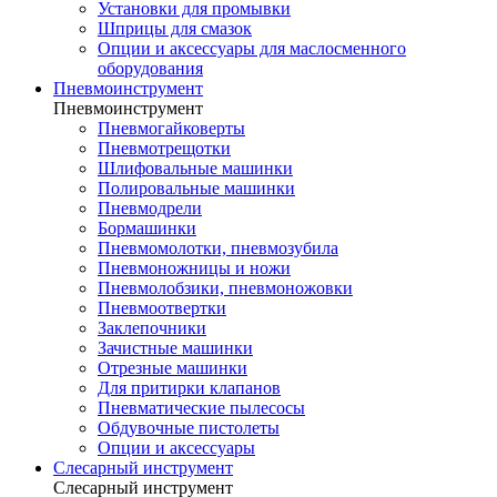
Установки для промывки
Шприцы для смазок
Опции и аксессуары для маслосменного
оборудования
Пневмоинструмент
Пневмоинструмент
Пневмогайковерты
Пневмотрещотки
Шлифовальные машинки
Полировальные машинки
Пневмодрели
Бормашинки
Пневмомолотки, пневмозубила
Пневмоножницы и ножи
Пневмолобзики, пневмоножовки
Пневмоотвертки
Заклепочники
Зачистные машинки
Отрезные машинки
Для притирки клапанов
Пневматические пылесосы
Обдувочные пистолеты
Опции и аксессуары
Слесарный инструмент
Слесарный инструмент