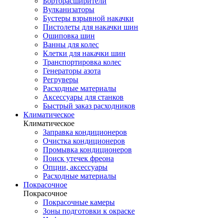
Борторасширители
Вулканизаторы
Бустеры взрывной накачки
Пистолеты для накачки шин
Ошиповка шин
Ванны для колес
Клетки для накачки шин
Транспортировка колес
Генераторы азота
Регруверы
Расходные материалы
Аксессуары для станков
Быстрый заказ расходников
Климатическое
Климатическое
Заправка кондиционеров
Очистка кондиционеров
Промывка кондиционеров
Поиск утечек фреона
Опции, аксессуары
Расходные материалы
Покрасочное
Покрасочное
Покрасочные камеры
Зоны подготовки к окраске