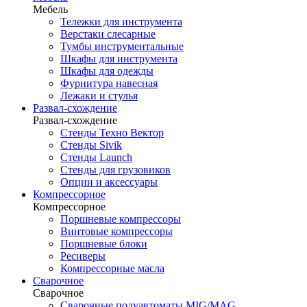
Мебель
Тележки для инструмента
Верстаки слесарные
Тумбы инструментальные
Шкафы для инструмента
Шкафы для одежды
Фурнитура навесная
Лежаки и стулья
Развал-схождение
Развал-схождение
Стенды Техно Вектор
Стенды Sivik
Стенды Launch
Стенды для грузовиков
Опции и аксессуары
Компрессорное
Компрессорное
Поршневые компрессоры
Винтовые компрессоры
Поршневые блоки
Ресиверы
Компрессорные масла
Сварочное
Сварочное
Сварочные полуавтоматы MIG/MAG