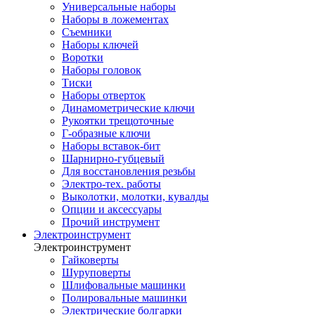
Универсальные наборы
Наборы в ложементах
Съемники
Наборы ключей
Воротки
Наборы головок
Тиски
Наборы отверток
Динамометрические ключи
Рукоятки трещоточные
Г-образные ключи
Наборы вставок-бит
Шарнирно-губцевый
Для восстановления резьбы
Электро-тех. работы
Выколотки, молотки, кувалды
Опции и аксессуары
Прочий инструмент
Электроинструмент
Электроинструмент
Гайковерты
Шуруповерты
Шлифовальные машинки
Полировальные машинки
Электрические болгарки