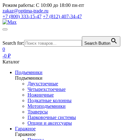
Режим работы:
С 10:00 до 18:00 пн-пт
zakaz@optima-trade.ru
+7 (800) 333-15-47
+7 (812) 407-34-47
Search for:
Search Button
0
-0 ₽
Каталог
Подъемники
Подъемники
Двухстоечные
Четырехстоечные
Ножничные
Подкатные колонны
Мотоподъемники
Траверсы
Парковочные системы
Опции и аксессуары
Гаражное
Гаражное
Прессы