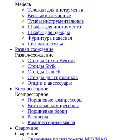
Мебель
Тележки для инструмента
Верстаки слесарные
Тумбы инструментальные
Шкафы для инструмента
Шкафы для одежды
Фурнитура навесная
Лежаки и стулья
Развал-схождение
Развал-схождение
Стенды Техно Вектор
Стенды Sivik
Стенды Launch
Стенды для грузовиков
Опции и аксессуары
Компрессорное
Компрессорное
Поршневые компрессоры
Винтовые компрессоры
Поршневые блоки
Ресиверы
Компрессорные масла
Сварочное
Сварочное
Сварочные полуавтоматы MIG/MAG