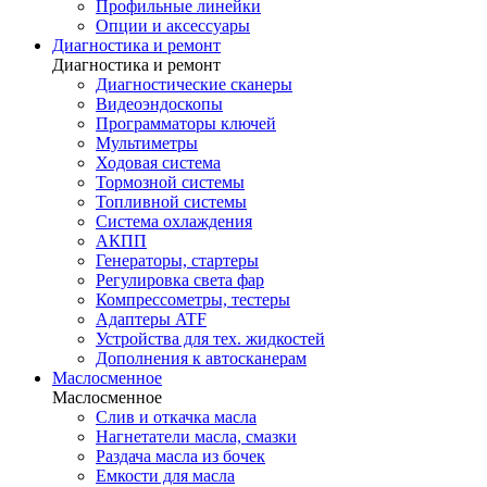
Профильные линейки
Опции и аксессуары
Диагностика и ремонт
Диагностика и ремонт
Диагностические сканеры
Видеоэндоскопы
Программаторы ключей
Мультиметры
Ходовая система
Тормозной системы
Топливной системы
Система охлаждения
АКПП
Генераторы, стартеры
Регулировка света фар
Компрессометры, тестеры
Адаптеры ATF
Устройства для тех. жидкостей
Дополнения к автосканерам
Маслосменное
Маслосменное
Слив и откачка масла
Нагнетатели масла, смазки
Раздача масла из бочек
Емкости для масла