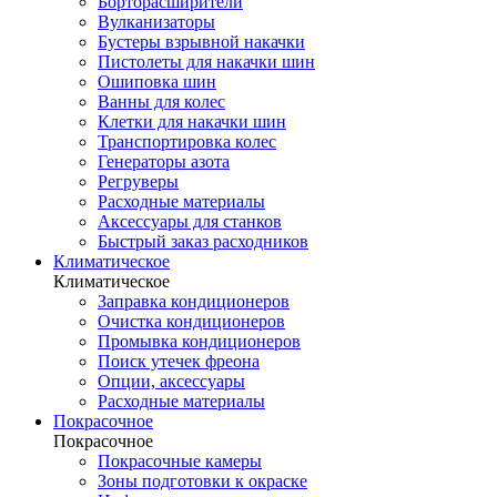
Борторасширители
Вулканизаторы
Бустеры взрывной накачки
Пистолеты для накачки шин
Ошиповка шин
Ванны для колес
Клетки для накачки шин
Транспортировка колес
Генераторы азота
Регруверы
Расходные материалы
Аксессуары для станков
Быстрый заказ расходников
Климатическое
Климатическое
Заправка кондиционеров
Очистка кондиционеров
Промывка кондиционеров
Поиск утечек фреона
Опции, аксессуары
Расходные материалы
Покрасочное
Покрасочное
Покрасочные камеры
Зоны подготовки к окраске