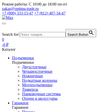
Режим работы:
С 10:00 до 18:00 пн-пт
zakaz@optima-trade.ru
+7 (800) 333-15-47
+7 (812) 407-34-47
Search for:
Search Button
0
-0 ₽
Каталог
Подъемники
Подъемники
Двухстоечные
Четырехстоечные
Ножничные
Подкатные колонны
Мотоподъемники
Траверсы
Парковочные системы
Опции и аксессуары
Гаражное
Гаражное
Прессы