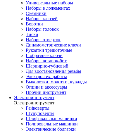
Универсальные наборы
Наборы в ложементах
Съемники
Наборы ключей
Воротки
Наборы головок
Тиски
Наборы отверток
Динамометрические ключи
Рукоятки трещоточные
Г-образные ключи
Наборы вставок-бит
Шарнирно-губцевый
Для восстановления резьбы
Электро-тех. работы
Выколотки, молотки, кувалды
Опции и аксессуары
Прочий инструмент
Электроинструмент
Электроинструмент
Гайковерты
Шуруповерты
Шлифовальные машинки
Полировальные машинки
Электрические болгарки