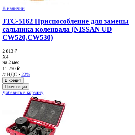
В наличии
JTC-5162 Приспособление для замены
сальника коленвала (NISSAN UD
CW520,CW530)
2 813 ₽
X4
на 2 мес
11 250 ₽
/с НДС •
22%
Добавить в корзину