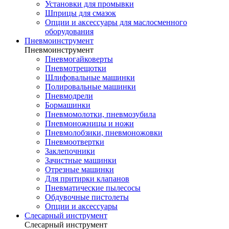
Установки для промывки
Шприцы для смазок
Опции и аксессуары для маслосменного
оборудования
Пневмоинструмент
Пневмоинструмент
Пневмогайковерты
Пневмотрещотки
Шлифовальные машинки
Полировальные машинки
Пневмодрели
Бормашинки
Пневмомолотки, пневмозубила
Пневмоножницы и ножи
Пневмолобзики, пневмоножовки
Пневмоотвертки
Заклепочники
Зачистные машинки
Отрезные машинки
Для притирки клапанов
Пневматические пылесосы
Обдувочные пистолеты
Опции и аксессуары
Слесарный инструмент
Слесарный инструмент