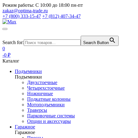
Режим работы:
С 10:00 до 18:00 пн-пт
zakaz@optima-trade.ru
+7 (800) 333-15-47
+7 (812) 407-34-47
Search for:
Search Button
0
-0 ₽
Каталог
Подъемники
Подъемники
Двухстоечные
Четырехстоечные
Ножничные
Подкатные колонны
Мотоподъемники
Траверсы
Парковочные системы
Опции и аксессуары
Гаражное
Гаражное
Прессы