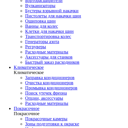
Борторасширители
Вулканизаторы
Бустеры взрывной накачки
Пистолеты для накачки шин
Ошиповка шин
Ванны для колес
Клетки для накачки шин
Транспортировка колес
Генераторы азота
Регруверы
Расходные материалы
Аксессуары для станков
Быстрый заказ расходников
Климатическое
Климатическое
Заправка кондиционеров
Очистка кондиционеров
Промывка кондиционеров
Поиск утечек фреона
Опции, аксессуары
Расходные материалы
Покрасочное
Покрасочное
Покрасочные камеры
Зоны подготовки к окраске