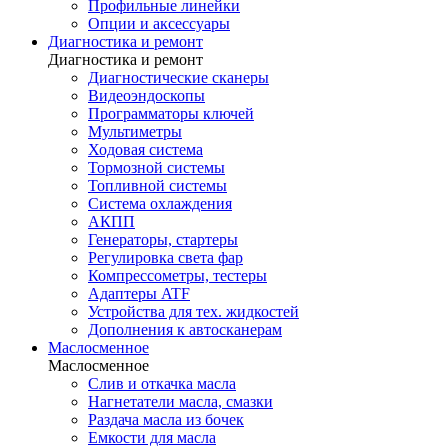
Профильные линейки
Опции и аксессуары
Диагностика и ремонт
Диагностика и ремонт
Диагностические сканеры
Видеоэндоскопы
Программаторы ключей
Мультиметры
Ходовая система
Тормозной системы
Топливной системы
Система охлаждения
АКПП
Генераторы, стартеры
Регулировка света фар
Компрессометры, тестеры
Адаптеры ATF
Устройства для тех. жидкостей
Дополнения к автосканерам
Маслосменное
Маслосменное
Слив и откачка масла
Нагнетатели масла, смазки
Раздача масла из бочек
Емкости для масла