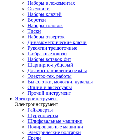
Наборы в ложементах
Съемники
Наборы ключей
Воротки
Наборы головок
Тиски
Наборы отверток
Динамометрические ключи
Рукоятки трещоточные
Г-образные ключи
Наборы вставок-бит
Шарнирно-губцевый
Для восстановления резьбы
Электро-тех. работы
Выколотки, молотки, кувалды
Опции и аксессуары
Прочий инструмент
Электроинструмент
Электроинструмент
Гайковерты
Шуруповерты
Шлифовальные машинки
Полировальные машинки
Электрические болгарки
Дрели