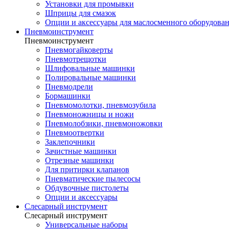
Установки для промывки
Шприцы для смазок
Опции и аксессуары для маслосменного оборудова
Пневмоинструмент
Пневмоинструмент
Пневмогайковерты
Пневмотрещотки
Шлифовальные машинки
Полировальные машинки
Пневмодрели
Бормашинки
Пневмомолотки, пневмозубила
Пневмоножницы и ножи
Пневмолобзики, пневмоножовки
Пневмоотвертки
Заклепочники
Зачистные машинки
Отрезные машинки
Для притирки клапанов
Пневматические пылесосы
Обдувочные пистолеты
Опции и аксессуары
Слесарный инструмент
Слесарный инструмент
Универсальные наборы