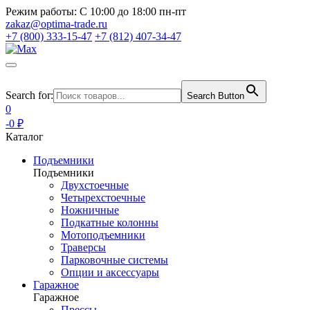
Режим работы:
С 10:00 до 18:00 пн-пт
zakaz@optima-trade.ru
+7 (800) 333-15-47
+7 (812) 407-34-47
Search for:
Search Button
0
-0 ₽
Каталог
Подъемники
Подъемники
Двухстоечные
Четырехстоечные
Ножничные
Подкатные колонны
Мотоподъемники
Траверсы
Парковочные системы
Опции и аксессуары
Гаражное
Гаражное
Прессы