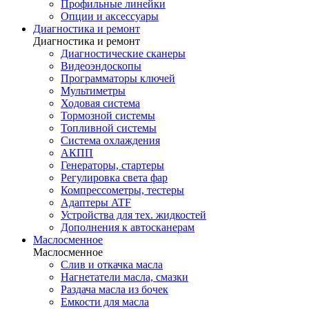
Профильные линейки
Опции и аксессуары
Диагностика и ремонт
Диагностика и ремонт
Диагностические сканеры
Видеоэндоскопы
Программаторы ключей
Мультиметры
Ходовая система
Тормозной системы
Топливной системы
Система охлаждения
АКПП
Генераторы, стартеры
Регулировка света фар
Компрессометры, тестеры
Адаптеры ATF
Устройства для тех. жидкостей
Дополнения к автосканерам
Маслосменное
Маслосменное
Слив и откачка масла
Нагнетатели масла, смазки
Раздача масла из бочек
Емкости для масла