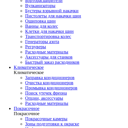
Борторасширители
Вулканизаторы
Бустеры взрывной накачки
Пистолеты для накачки шин
Ошиповка шин
Ванны для колес
Клетки для накачки шин
Транспортировка колес
Генераторы азота
Регруверы
Расходные материалы
Аксессуары для станков
Быстрый заказ расходников
Климатическое
Климатическое
Заправка кондиционеров
Очистка кондиционеров
Промывка кондиционеров
Поиск утечек фреона
Опции, аксессуары
Расходные материалы
Покрасочное
Покрасочное
Покрасочные камеры
Зоны подготовки к окраске