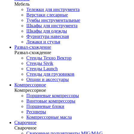
Мебель
Тележки для инструмента
Верстаки слесарные
Тумбы инструментальные
Шкафы для инструмента
Шкафы для одежды
Фурнитура навесная
Лежаки и стулья
Развал-схождение
Развал-схождение
Стенды Техно Вектор
Стенды Sivik
Стенды Launch
Стенды для грузовиков
Опции и аксессуары
Компрессорное
Компрессорное
Поршневые компрессоры
Винтовые компрессоры
Поршневые блоки
Ресиверы
Компрессорные масла
Сварочное
Сварочное
Сварочные полуавтоматы MIG/MAG