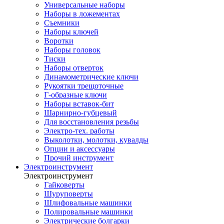
Универсальные наборы
Наборы в ложементах
Съемники
Наборы ключей
Воротки
Наборы головок
Тиски
Наборы отверток
Динамометрические ключи
Рукоятки трещоточные
Г-образные ключи
Наборы вставок-бит
Шарнирно-губцевый
Для восстановления резьбы
Электро-тех. работы
Выколотки, молотки, кувалды
Опции и аксессуары
Прочий инструмент
Электроинструмент
Электроинструмент
Гайковерты
Шуруповерты
Шлифовальные машинки
Полировальные машинки
Электрические болгарки