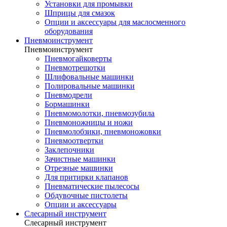
Установки для промывки
Шприцы для смазок
Опции и аксессуары для маслосменного
оборудования
Пневмоинструмент
Пневмоинструмент
Пневмогайковерты
Пневмотрещотки
Шлифовальные машинки
Полировальные машинки
Пневмодрели
Бормашинки
Пневмомолотки, пневмозубила
Пневмоножницы и ножи
Пневмолобзики, пневмоножовки
Пневмоотвертки
Заклепочники
Зачистные машинки
Отрезные машинки
Для притирки клапанов
Пневматические пылесосы
Обдувочные пистолеты
Опции и аксессуары
Слесарный инструмент
Слесарный инструмент