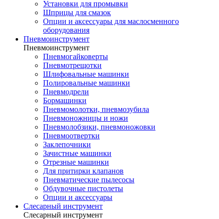
Установки для промывки
Шприцы для смазок
Опции и аксессуары для маслосменного
оборудования
Пневмоинструмент
Пневмоинструмент
Пневмогайковерты
Пневмотрещотки
Шлифовальные машинки
Полировальные машинки
Пневмодрели
Бормашинки
Пневмомолотки, пневмозубила
Пневмоножницы и ножи
Пневмолобзики, пневмоножовки
Пневмоотвертки
Заклепочники
Зачистные машинки
Отрезные машинки
Для притирки клапанов
Пневматические пылесосы
Обдувочные пистолеты
Опции и аксессуары
Слесарный инструмент
Слесарный инструмент