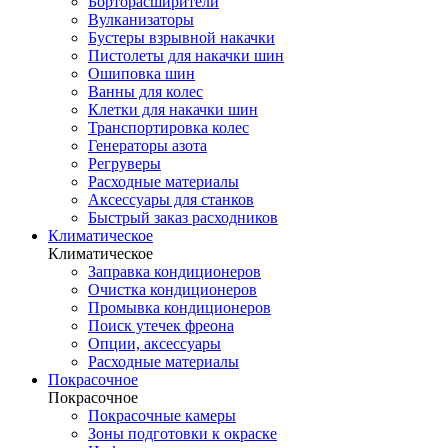
Борторасширители
Вулканизаторы
Бустеры взрывной накачки
Пистолеты для накачки шин
Ошиповка шин
Ванны для колес
Клетки для накачки шин
Транспортировка колес
Генераторы азота
Регруверы
Расходные материалы
Аксессуары для станков
Быстрый заказ расходников
Климатическое
Климатическое
Заправка кондиционеров
Очистка кондиционеров
Промывка кондиционеров
Поиск утечек фреона
Опции, аксессуары
Расходные материалы
Покрасочное
Покрасочное
Покрасочные камеры
Зоны подготовки к окраске