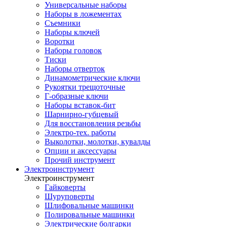
Универсальные наборы
Наборы в ложементах
Съемники
Наборы ключей
Воротки
Наборы головок
Тиски
Наборы отверток
Динамометрические ключи
Рукоятки трещоточные
Г-образные ключи
Наборы вставок-бит
Шарнирно-губцевый
Для восстановления резьбы
Электро-тех. работы
Выколотки, молотки, кувалды
Опции и аксессуары
Прочий инструмент
Электроинструмент
Электроинструмент
Гайковерты
Шуруповерты
Шлифовальные машинки
Полировальные машинки
Электрические болгарки