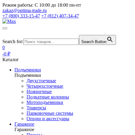
Режим работы:
С 10:00 до 18:00 пн-пт
zakaz@optima-trade.ru
+7 (800) 333-15-47
+7 (812) 407-34-47
Search for:
Search Button
0
-0 ₽
Каталог
Подъемники
Подъемники
Двухстоечные
Четырехстоечные
Ножничные
Подкатные колонны
Мотоподъемники
Траверсы
Парковочные системы
Опции и аксессуары
Гаражное
Гаражное
Прессы