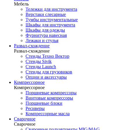
Мебель
Тележки для инструмента
Верстаки слесарные
Тумбы инструментальные
Шкафы для инструмента
Шкафы для одежды
Фурнитура навесная
Лежаки и стулья
Развал-схождение
Развал-схождение
Стенды Техно Вектор
Стенды Sivik
Стенды Launch
Стенды для грузовиков
Опции и аксессуары
Компрессорное
Компрессорное
Поршневые компрессоры
Винтовые компрессоры
Поршневые блоки
Ресиверы
Компрессорные масла
Сварочное
Сварочное
Сварочные полуавтоматы MIG/MAG