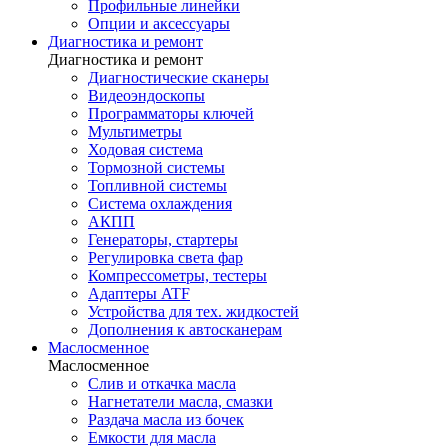
Профильные линейки
Опции и аксессуары
Диагностика и ремонт
Диагностика и ремонт
Диагностические сканеры
Видеоэндоскопы
Программаторы ключей
Мультиметры
Ходовая система
Тормозной системы
Топливной системы
Система охлаждения
АКПП
Генераторы, стартеры
Регулировка света фар
Компрессометры, тестеры
Адаптеры ATF
Устройства для тех. жидкостей
Дополнения к автосканерам
Маслосменное
Маслосменное
Слив и откачка масла
Нагнетатели масла, смазки
Раздача масла из бочек
Емкости для масла