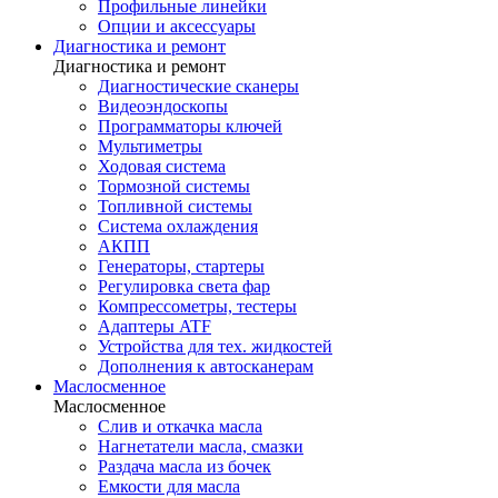
Профильные линейки
Опции и аксессуары
Диагностика и ремонт
Диагностика и ремонт
Диагностические сканеры
Видеоэндоскопы
Программаторы ключей
Мультиметры
Ходовая система
Тормозной системы
Топливной системы
Система охлаждения
АКПП
Генераторы, стартеры
Регулировка света фар
Компрессометры, тестеры
Адаптеры ATF
Устройства для тех. жидкостей
Дополнения к автосканерам
Маслосменное
Маслосменное
Слив и откачка масла
Нагнетатели масла, смазки
Раздача масла из бочек
Емкости для масла