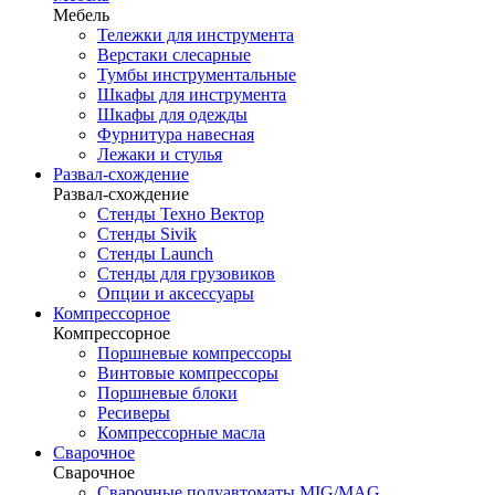
Мебель
Тележки для инструмента
Верстаки слесарные
Тумбы инструментальные
Шкафы для инструмента
Шкафы для одежды
Фурнитура навесная
Лежаки и стулья
Развал-схождение
Развал-схождение
Стенды Техно Вектор
Стенды Sivik
Стенды Launch
Стенды для грузовиков
Опции и аксессуары
Компрессорное
Компрессорное
Поршневые компрессоры
Винтовые компрессоры
Поршневые блоки
Ресиверы
Компрессорные масла
Сварочное
Сварочное
Сварочные полуавтоматы MIG/MAG