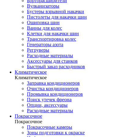
Борторасширители
Вулканизаторы
Бустеры взрывной накачки
Пистолеты для накачки шин
Ошиповка шин
Ванны для колес
Клетки для накачки шин
Транспортировка колес
Генераторы азота
Регруверы
Расходные материалы
Аксессуары для станков
Быстрый заказ расходников
Климатическое
Климатическое
Заправка кондиционеров
Очистка кондиционеров
Промывка кондиционеров
Поиск утечек фреона
Опции, аксессуары
Расходные материалы
Покрасочное
Покрасочное
Покрасочные камеры
Зоны подготовки к окраске