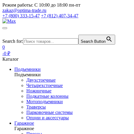
Режим работы:
С 10:00 до 18:00 пн-пт
zakaz@optima-trade.ru
+7 (800) 333-15-47
+7 (812) 407-34-47
Search for:
Search Button
0
-0 ₽
Каталог
Подъемники
Подъемники
Двухстоечные
Четырехстоечные
Ножничные
Подкатные колонны
Мотоподъемники
Траверсы
Парковочные системы
Опции и аксессуары
Гаражное
Гаражное
Прессы