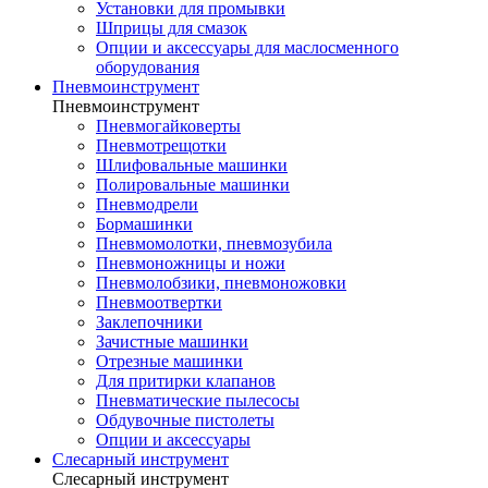
Установки для промывки
Шприцы для смазок
Опции и аксессуары для маслосменного
оборудования
Пневмоинструмент
Пневмоинструмент
Пневмогайковерты
Пневмотрещотки
Шлифовальные машинки
Полировальные машинки
Пневмодрели
Бормашинки
Пневмомолотки, пневмозубила
Пневмоножницы и ножи
Пневмолобзики, пневмоножовки
Пневмоотвертки
Заклепочники
Зачистные машинки
Отрезные машинки
Для притирки клапанов
Пневматические пылесосы
Обдувочные пистолеты
Опции и аксессуары
Слесарный инструмент
Слесарный инструмент