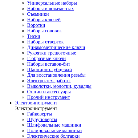
Универсальные наборы
Наборы в ложементах
Съемники
Наборы ключей
Воротки
Наборы головок
Тиски
Наборы отверток
Динамометрические ключи
Рукоятки трещоточные
Г-образные ключи
Наборы вставок-бит
Шарнирно-губцевый
Для восстановления резьбы
Электро-тех. работы
Выколотки, молотки, кувалды
Опции и аксессуары
Прочий инструмент
Электроинструмент
Электроинструмент
Гайковерты
Шуруповерты
Шлифовальные машинки
Полировальные машинки
Электрические болгарки