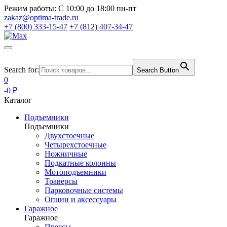
Режим работы:
С 10:00 до 18:00 пн-пт
zakaz@optima-trade.ru
+7 (800) 333-15-47
+7 (812) 407-34-47
Search for:
Search Button
0
-0 ₽
Каталог
Подъемники
Подъемники
Двухстоечные
Четырехстоечные
Ножничные
Подкатные колонны
Мотоподъемники
Траверсы
Парковочные системы
Опции и аксессуары
Гаражное
Гаражное
Прессы