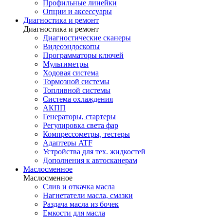
Профильные линейки
Опции и аксессуары
Диагностика и ремонт
Диагностика и ремонт
Диагностические сканеры
Видеоэндоскопы
Программаторы ключей
Мультиметры
Ходовая система
Тормозной системы
Топливной системы
Система охлаждения
АКПП
Генераторы, стартеры
Регулировка света фар
Компрессометры, тестеры
Адаптеры ATF
Устройства для тех. жидкостей
Дополнения к автосканерам
Маслосменное
Маслосменное
Слив и откачка масла
Нагнетатели масла, смазки
Раздача масла из бочек
Емкости для масла