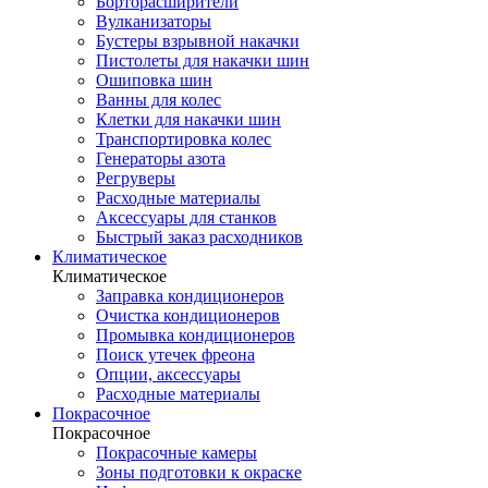
Борторасширители
Вулканизаторы
Бустеры взрывной накачки
Пистолеты для накачки шин
Ошиповка шин
Ванны для колес
Клетки для накачки шин
Транспортировка колес
Генераторы азота
Регруверы
Расходные материалы
Аксессуары для станков
Быстрый заказ расходников
Климатическое
Климатическое
Заправка кондиционеров
Очистка кондиционеров
Промывка кондиционеров
Поиск утечек фреона
Опции, аксессуары
Расходные материалы
Покрасочное
Покрасочное
Покрасочные камеры
Зоны подготовки к окраске