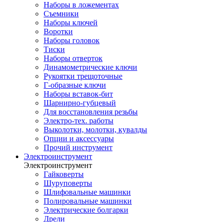
Наборы в ложементах
Съемники
Наборы ключей
Воротки
Наборы головок
Тиски
Наборы отверток
Динамометрические ключи
Рукоятки трещоточные
Г-образные ключи
Наборы вставок-бит
Шарнирно-губцевый
Для восстановления резьбы
Электро-тех. работы
Выколотки, молотки, кувалды
Опции и аксессуары
Прочий инструмент
Электроинструмент
Электроинструмент
Гайковерты
Шуруповерты
Шлифовальные машинки
Полировальные машинки
Электрические болгарки
Дрели