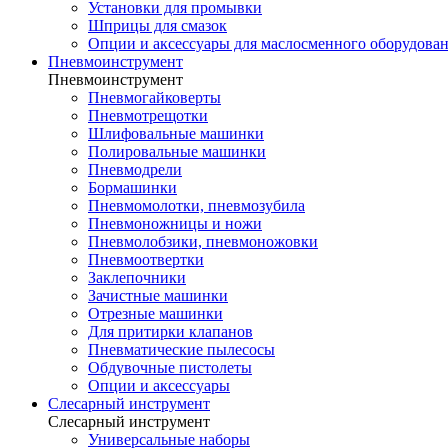
Установки для промывки
Шприцы для смазок
Опции и аксессуары для маслосменного оборудова
Пневмоинструмент
Пневмоинструмент
Пневмогайковерты
Пневмотрещотки
Шлифовальные машинки
Полировальные машинки
Пневмодрели
Бормашинки
Пневмомолотки, пневмозубила
Пневмоножницы и ножи
Пневмолобзики, пневмоножовки
Пневмоотвертки
Заклепочники
Зачистные машинки
Отрезные машинки
Для притирки клапанов
Пневматические пылесосы
Обдувочные пистолеты
Опции и аксессуары
Слесарный инструмент
Слесарный инструмент
Универсальные наборы