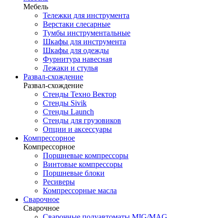
Мебель
Тележки для инструмента
Верстаки слесарные
Тумбы инструментальные
Шкафы для инструмента
Шкафы для одежды
Фурнитура навесная
Лежаки и стулья
Развал-схождение
Развал-схождение
Стенды Техно Вектор
Стенды Sivik
Стенды Launch
Стенды для грузовиков
Опции и аксессуары
Компрессорное
Компрессорное
Поршневые компрессоры
Винтовые компрессоры
Поршневые блоки
Ресиверы
Компрессорные масла
Сварочное
Сварочное
Сварочные полуавтоматы MIG/MAG