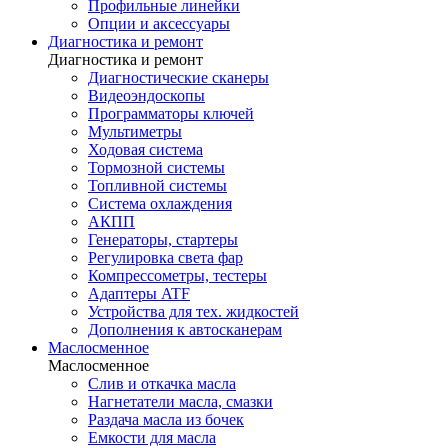
Профильные линейки
Опции и аксессуары
Диагностика и ремонт
Диагностика и ремонт
Диагностические сканеры
Видеоэндоскопы
Программаторы ключей
Мультиметры
Ходовая система
Тормозной системы
Топливной системы
Система охлаждения
АКПП
Генераторы, стартеры
Регулировка света фар
Компрессометры, тестеры
Адаптеры ATF
Устройства для тех. жидкостей
Дополнения к автосканерам
Маслосменное
Маслосменное
Слив и откачка масла
Нагнетатели масла, смазки
Раздача масла из бочек
Емкости для масла