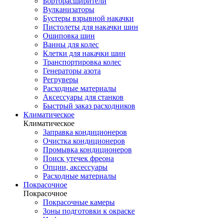
Борторасширители
Вулканизаторы
Бустеры взрывной накачки
Пистолеты для накачки шин
Ошиповка шин
Ванны для колес
Клетки для накачки шин
Транспортировка колес
Генераторы азота
Регруверы
Расходные материалы
Аксессуары для станков
Быстрый заказ расходников
Климатическое
Климатическое
Заправка кондиционеров
Очистка кондиционеров
Промывка кондиционеров
Поиск утечек фреона
Опции, аксессуары
Расходные материалы
Покрасочное
Покрасочное
Покрасочные камеры
Зоны подготовки к окраске