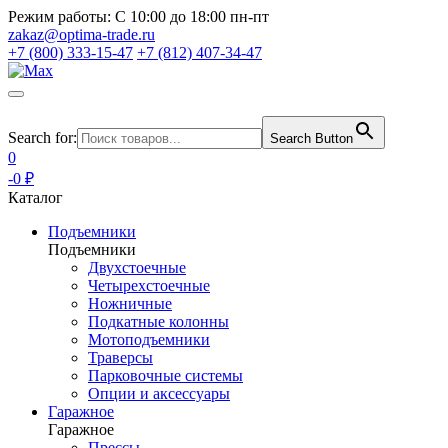
Режим работы:
С 10:00 до 18:00 пн-пт
zakaz@optima-trade.ru
+7 (800) 333-15-47
+7 (812) 407-34-47
Search for:
Search Button
0
-0 ₽
Каталог
Подъемники
Подъемники
Двухстоечные
Четырехстоечные
Ножничные
Подкатные колонны
Мотоподъемники
Траверсы
Парковочные системы
Опции и аксессуары
Гаражное
Гаражное
Прессы