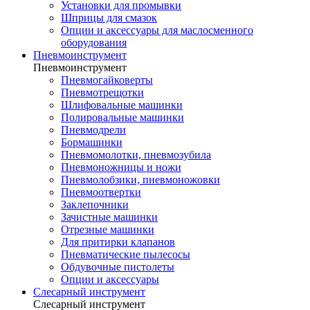
Установки для промывки
Шприцы для смазок
Опции и аксессуары для маслосменного
оборудования
Пневмоинструмент
Пневмоинструмент
Пневмогайковерты
Пневмотрещотки
Шлифовальные машинки
Полировальные машинки
Пневмодрели
Бормашинки
Пневмомолотки, пневмозубила
Пневмоножницы и ножи
Пневмолобзики, пневмоножовки
Пневмоотвертки
Заклепочники
Зачистные машинки
Отрезные машинки
Для притирки клапанов
Пневматические пылесосы
Обдувочные пистолеты
Опции и аксессуары
Слесарный инструмент
Слесарный инструмент