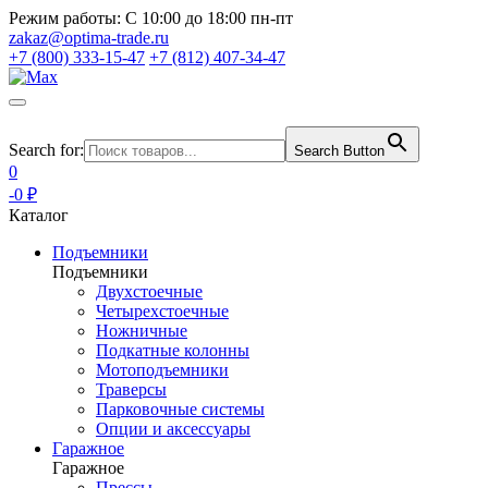
Режим работы:
С 10:00 до 18:00 пн-пт
zakaz@optima-trade.ru
+7 (800) 333-15-47
+7 (812) 407-34-47
Search for:
Search Button
0
-0 ₽
Каталог
Подъемники
Подъемники
Двухстоечные
Четырехстоечные
Ножничные
Подкатные колонны
Мотоподъемники
Траверсы
Парковочные системы
Опции и аксессуары
Гаражное
Гаражное
Прессы