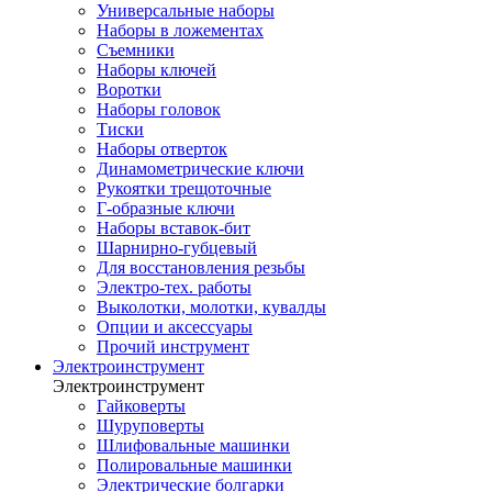
Универсальные наборы
Наборы в ложементах
Съемники
Наборы ключей
Воротки
Наборы головок
Тиски
Наборы отверток
Динамометрические ключи
Рукоятки трещоточные
Г-образные ключи
Наборы вставок-бит
Шарнирно-губцевый
Для восстановления резьбы
Электро-тех. работы
Выколотки, молотки, кувалды
Опции и аксессуары
Прочий инструмент
Электроинструмент
Электроинструмент
Гайковерты
Шуруповерты
Шлифовальные машинки
Полировальные машинки
Электрические болгарки