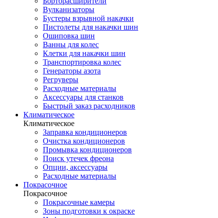
Борторасширители
Вулканизаторы
Бустеры взрывной накачки
Пистолеты для накачки шин
Ошиповка шин
Ванны для колес
Клетки для накачки шин
Транспортировка колес
Генераторы азота
Регруверы
Расходные материалы
Аксессуары для станков
Быстрый заказ расходников
Климатическое
Климатическое
Заправка кондиционеров
Очистка кондиционеров
Промывка кондиционеров
Поиск утечек фреона
Опции, аксессуары
Расходные материалы
Покрасочное
Покрасочное
Покрасочные камеры
Зоны подготовки к окраске