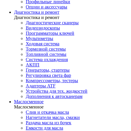
Профильные линейки
Опции и аксессуары
Диагностика и ремонт
Диагностика и ремонт
Диагностические сканеры
Видеоэндоскопы
Программаторы ключей
Мультиметры
Ходовая система
Тормозной системы
Топливной системы
Система охлаждения
АКПП
Генераторы, стартеры
Регулировка света фар
Компрессометры, тестеры
Адаптеры ATF
Устройства для тех. жидкостей
Дополнения к автосканерам
Маслосменное
Маслосменное
Слив и откачка масла
Нагнетатели масла, смазки
Раздача масла из бочек
Емкости для масла