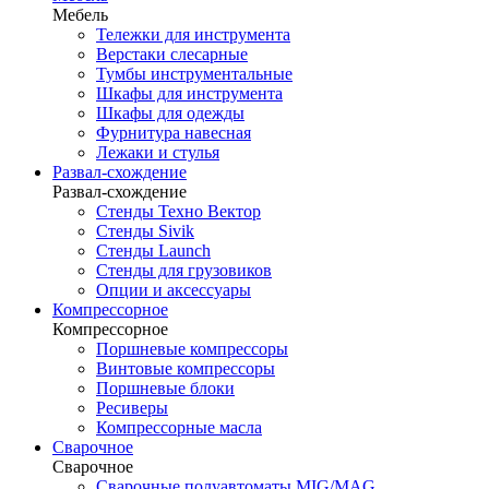
Мебель
Тележки для инструмента
Верстаки слесарные
Тумбы инструментальные
Шкафы для инструмента
Шкафы для одежды
Фурнитура навесная
Лежаки и стулья
Развал-схождение
Развал-схождение
Стенды Техно Вектор
Стенды Sivik
Стенды Launch
Стенды для грузовиков
Опции и аксессуары
Компрессорное
Компрессорное
Поршневые компрессоры
Винтовые компрессоры
Поршневые блоки
Ресиверы
Компрессорные масла
Сварочное
Сварочное
Сварочные полуавтоматы MIG/MAG