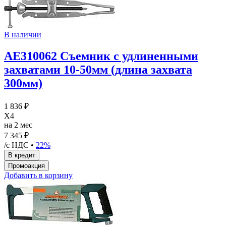
В наличии
AE310062 Съемник с удлиненными
захватами 10-50мм (длина захвата
300мм)
1 836 ₽
X4
на 2 мес
7 345 ₽
/с НДС •
22%
Добавить в корзину