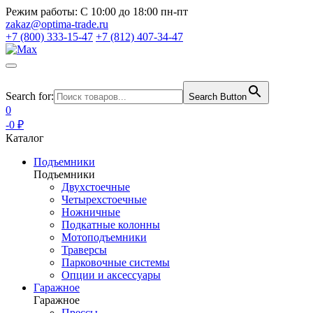
Режим работы:
С 10:00 до 18:00 пн-пт
zakaz@optima-trade.ru
+7 (800) 333-15-47
+7 (812) 407-34-47
Search for:
Search Button
0
-0 ₽
Каталог
Подъемники
Подъемники
Двухстоечные
Четырехстоечные
Ножничные
Подкатные колонны
Мотоподъемники
Траверсы
Парковочные системы
Опции и аксессуары
Гаражное
Гаражное
Прессы