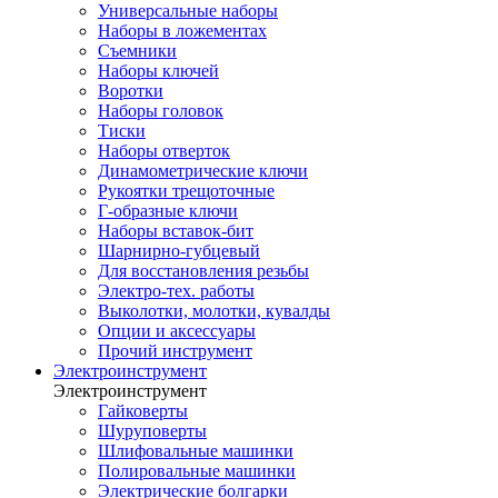
Универсальные наборы
Наборы в ложементах
Съемники
Наборы ключей
Воротки
Наборы головок
Тиски
Наборы отверток
Динамометрические ключи
Рукоятки трещоточные
Г-образные ключи
Наборы вставок-бит
Шарнирно-губцевый
Для восстановления резьбы
Электро-тех. работы
Выколотки, молотки, кувалды
Опции и аксессуары
Прочий инструмент
Электроинструмент
Электроинструмент
Гайковерты
Шуруповерты
Шлифовальные машинки
Полировальные машинки
Электрические болгарки