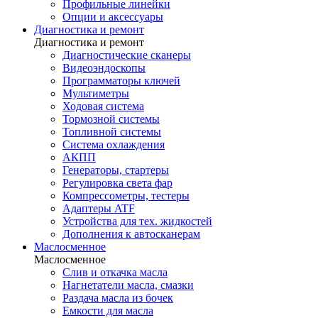
Профильные линейки
Опции и аксессуары
Диагностика и ремонт
Диагностика и ремонт
Диагностические сканеры
Видеоэндоскопы
Программаторы ключей
Мультиметры
Ходовая система
Тормозной системы
Топливной системы
Система охлаждения
АКПП
Генераторы, стартеры
Регулировка света фар
Компрессометры, тестеры
Адаптеры ATF
Устройства для тех. жидкостей
Дополнения к автосканерам
Маслосменное
Маслосменное
Слив и откачка масла
Нагнетатели масла, смазки
Раздача масла из бочек
Емкости для масла