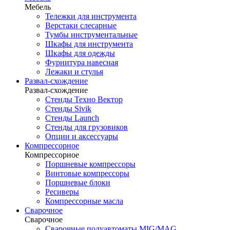
Мебель
Тележки для инструмента
Верстаки слесарные
Тумбы инструментальные
Шкафы для инструмента
Шкафы для одежды
Фурнитура навесная
Лежаки и стулья
Развал-схождение
Развал-схождение
Стенды Техно Вектор
Стенды Sivik
Стенды Launch
Стенды для грузовиков
Опции и аксессуары
Компрессорное
Компрессорное
Поршневые компрессоры
Винтовые компрессоры
Поршневые блоки
Ресиверы
Компрессорные масла
Сварочное
Сварочное
Сварочные полуавтоматы MIG/MAG