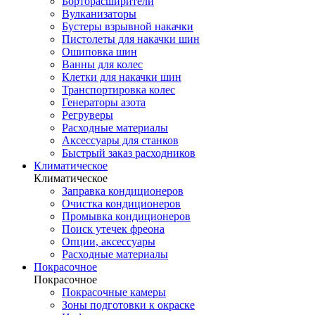
Борторасширители
Вулканизаторы
Бустеры взрывной накачки
Пистолеты для накачки шин
Ошиповка шин
Ванны для колес
Клетки для накачки шин
Транспортировка колес
Генераторы азота
Регруверы
Расходные материалы
Аксессуары для станков
Быстрый заказ расходников
Климатическое
Климатическое
Заправка кондиционеров
Очистка кондиционеров
Промывка кондиционеров
Поиск утечек фреона
Опции, аксессуары
Расходные материалы
Покрасочное
Покрасочное
Покрасочные камеры
Зоны подготовки к окраске