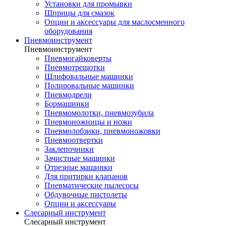
Установки для промывки
Шприцы для смазок
Опции и аксессуары для маслосменного
оборудования
Пневмоинструмент
Пневмоинструмент
Пневмогайковерты
Пневмотрещотки
Шлифовальные машинки
Полировальные машинки
Пневмодрели
Бормашинки
Пневмомолотки, пневмозубила
Пневмоножницы и ножи
Пневмолобзики, пневмоножовки
Пневмоотвертки
Заклепочники
Зачистные машинки
Отрезные машинки
Для притирки клапанов
Пневматические пылесосы
Обдувочные пистолеты
Опции и аксессуары
Слесарный инструмент
Слесарный инструмент