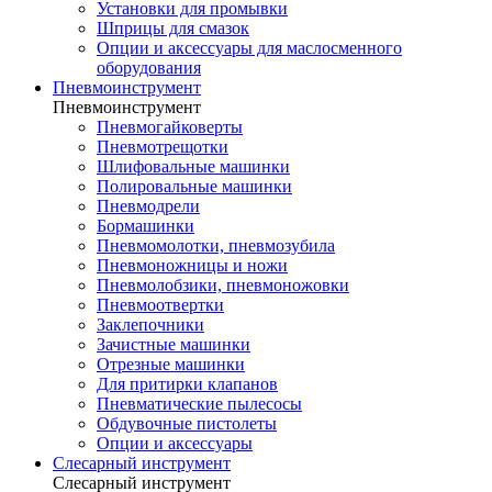
Установки для промывки
Шприцы для смазок
Опции и аксессуары для маслосменного
оборудования
Пневмоинструмент
Пневмоинструмент
Пневмогайковерты
Пневмотрещотки
Шлифовальные машинки
Полировальные машинки
Пневмодрели
Бормашинки
Пневмомолотки, пневмозубила
Пневмоножницы и ножи
Пневмолобзики, пневмоножовки
Пневмоотвертки
Заклепочники
Зачистные машинки
Отрезные машинки
Для притирки клапанов
Пневматические пылесосы
Обдувочные пистолеты
Опции и аксессуары
Слесарный инструмент
Слесарный инструмент