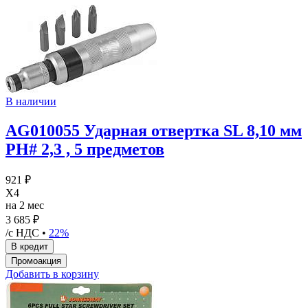
В наличии
AG010055 Ударная отвертка SL 8,10 мм
PH# 2,3 , 5 предметов
921 ₽
X4
на 2 мес
3 685 ₽
/с НДС •
22%
Добавить в корзину