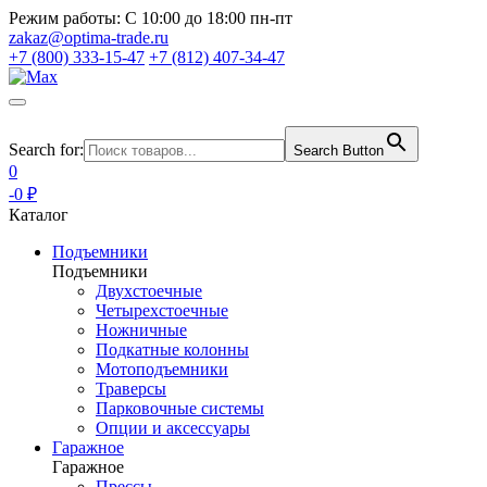
Режим работы:
С 10:00 до 18:00 пн-пт
zakaz@optima-trade.ru
+7 (800) 333-15-47
+7 (812) 407-34-47
Search for:
Search Button
0
-0 ₽
Каталог
Подъемники
Подъемники
Двухстоечные
Четырехстоечные
Ножничные
Подкатные колонны
Мотоподъемники
Траверсы
Парковочные системы
Опции и аксессуары
Гаражное
Гаражное
Прессы