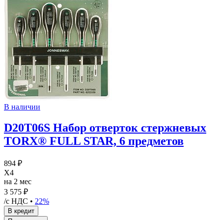
В наличии
D20T06S Набор отверток стержневых
TORX® FULL STAR, 6 предметов
894 ₽
X4
на 2 мес
3 575 ₽
/с НДС •
22%