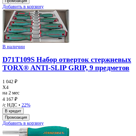
Добавить в корзину
В наличии
D71T109S Набор отверток стержневых
TORX® ANTI-SLIP GRIP, 9 предметов
1 042 ₽
X4
на 2 мес
4 167 ₽
/с НДС •
22%
Добавить в корзину