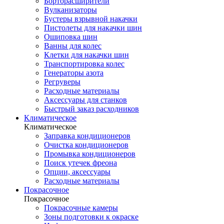
Борторасширители
Вулканизаторы
Бустеры взрывной накачки
Пистолеты для накачки шин
Ошиповка шин
Ванны для колес
Клетки для накачки шин
Транспортировка колес
Генераторы азота
Регруверы
Расходные материалы
Аксессуары для станков
Быстрый заказ расходников
Климатическое
Климатическое
Заправка кондиционеров
Очистка кондиционеров
Промывка кондиционеров
Поиск утечек фреона
Опции, аксессуары
Расходные материалы
Покрасочное
Покрасочное
Покрасочные камеры
Зоны подготовки к окраске