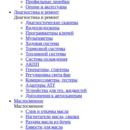
Профильные линейки
Опции и аксессуары
Диагностика и ремонт
Диагностика и ремонт
Диагностические сканеры
Видеоэндоскопы
Программаторы ключей
Мультиметры
Ходовая система
Тормозной системы
Топливной системы
Система охлаждения
АКПП
Генераторы, стартеры
Регулировка света фар
Компрессометры, тестеры
Адаптеры ATF
Устройства для тех. жидкостей
Дополнения к автосканерам
Маслосменное
Маслосменное
Слив и откачка масла
Нагнетатели масла, смазки
Раздача масла из бочек
Емкости для масла