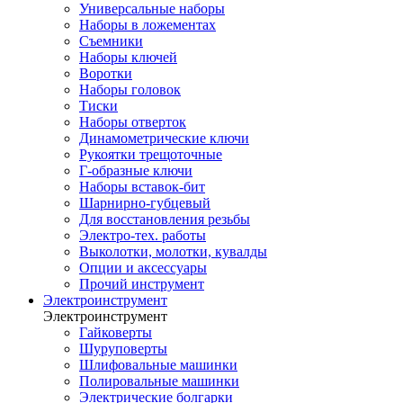
Универсальные наборы
Наборы в ложементах
Съемники
Наборы ключей
Воротки
Наборы головок
Тиски
Наборы отверток
Динамометрические ключи
Рукоятки трещоточные
Г-образные ключи
Наборы вставок-бит
Шарнирно-губцевый
Для восстановления резьбы
Электро-тех. работы
Выколотки, молотки, кувалды
Опции и аксессуары
Прочий инструмент
Электроинструмент
Электроинструмент
Гайковерты
Шуруповерты
Шлифовальные машинки
Полировальные машинки
Электрические болгарки