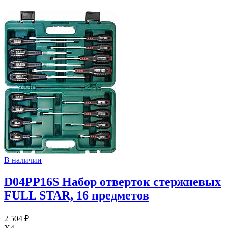
В наличии
D04PP16S Набор отверток стержневых
FULL STAR, 16 предметов
2 504 ₽