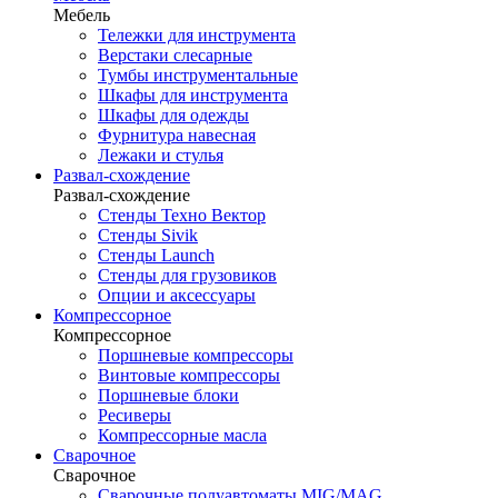
Мебель
Тележки для инструмента
Верстаки слесарные
Тумбы инструментальные
Шкафы для инструмента
Шкафы для одежды
Фурнитура навесная
Лежаки и стулья
Развал-схождение
Развал-схождение
Стенды Техно Вектор
Стенды Sivik
Стенды Launch
Стенды для грузовиков
Опции и аксессуары
Компрессорное
Компрессорное
Поршневые компрессоры
Винтовые компрессоры
Поршневые блоки
Ресиверы
Компрессорные масла
Сварочное
Сварочное
Сварочные полуавтоматы MIG/MAG