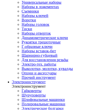
Универсальные наборы
Наборы в ложементах
Съемники
Наборы ключей
Воротки
Наборы головок
Тиски
Наборы отверток
Динамометрические ключи
Рукоятки трещоточные
Г-образные ключи
Наборы вставок-бит
Шарнирно-губцевый
Для восстановления резьбы
Электро-тех. работы
Выколотки, молотки, кувалды
Опции и аксессуары
Прочий инструмент
Электроинструмент
Электроинструмент
Гайковерты
Шуруповерты
Шлифовальные машинки
Полировальные машинки
Электрические болгарки