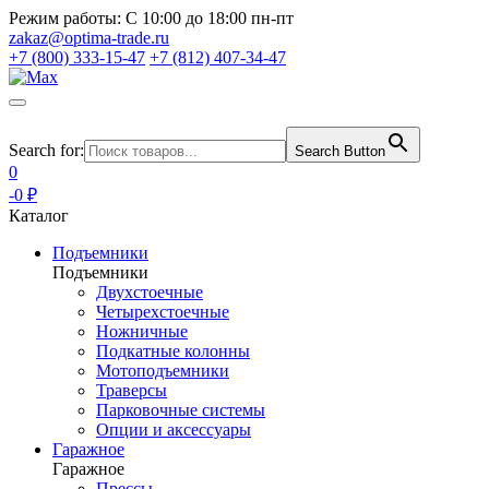
Режим работы:
С 10:00 до 18:00 пн-пт
zakaz@optima-trade.ru
+7 (800) 333-15-47
+7 (812) 407-34-47
Search for:
Search Button
0
-0 ₽
Каталог
Подъемники
Подъемники
Двухстоечные
Четырехстоечные
Ножничные
Подкатные колонны
Мотоподъемники
Траверсы
Парковочные системы
Опции и аксессуары
Гаражное
Гаражное
Прессы