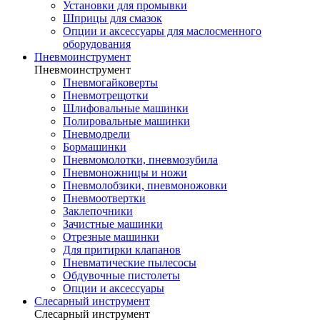
Установки для промывки
Шприцы для смазок
Опции и аксессуары для маслосменного
оборудования
Пневмоинструмент
Пневмоинструмент
Пневмогайковерты
Пневмотрещотки
Шлифовальные машинки
Полировальные машинки
Пневмодрели
Бормашинки
Пневмомолотки, пневмозубила
Пневмоножницы и ножи
Пневмолобзики, пневмоножовки
Пневмоотвертки
Заклепочники
Зачистные машинки
Отрезные машинки
Для притирки клапанов
Пневматические пылесосы
Обдувочные пистолеты
Опции и аксессуары
Слесарный инструмент
Слесарный инструмент