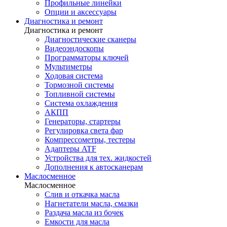
Профильные линейки
Опции и аксессуары
Диагностика и ремонт
Диагностика и ремонт
Диагностические сканеры
Видеоэндоскопы
Программаторы ключей
Мультиметры
Ходовая система
Тормозной системы
Топливной системы
Система охлаждения
АКПП
Генераторы, стартеры
Регулировка света фар
Компрессометры, тестеры
Адаптеры ATF
Устройства для тех. жидкостей
Дополнения к автосканерам
Маслосменное
Маслосменное
Слив и откачка масла
Нагнетатели масла, смазки
Раздача масла из бочек
Емкости для масла