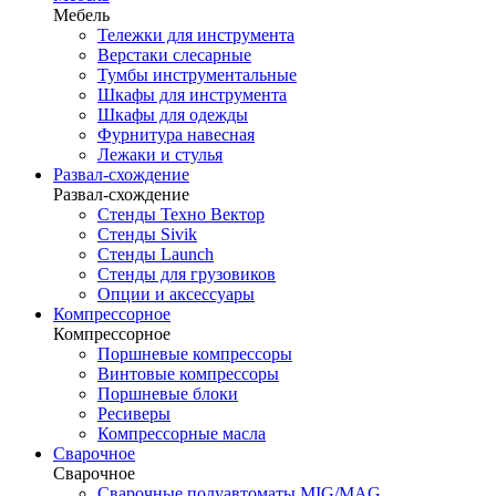
Мебель
Тележки для инструмента
Верстаки слесарные
Тумбы инструментальные
Шкафы для инструмента
Шкафы для одежды
Фурнитура навесная
Лежаки и стулья
Развал-схождение
Развал-схождение
Стенды Техно Вектор
Стенды Sivik
Стенды Launch
Стенды для грузовиков
Опции и аксессуары
Компрессорное
Компрессорное
Поршневые компрессоры
Винтовые компрессоры
Поршневые блоки
Ресиверы
Компрессорные масла
Сварочное
Сварочное
Сварочные полуавтоматы MIG/MAG