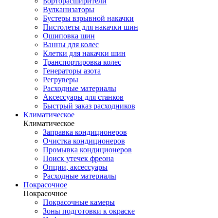
Борторасширители
Вулканизаторы
Бустеры взрывной накачки
Пистолеты для накачки шин
Ошиповка шин
Ванны для колес
Клетки для накачки шин
Транспортировка колес
Генераторы азота
Регруверы
Расходные материалы
Аксессуары для станков
Быстрый заказ расходников
Климатическое
Климатическое
Заправка кондиционеров
Очистка кондиционеров
Промывка кондиционеров
Поиск утечек фреона
Опции, аксессуары
Расходные материалы
Покрасочное
Покрасочное
Покрасочные камеры
Зоны подготовки к окраске