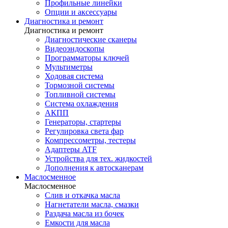
Профильные линейки
Опции и аксессуары
Диагностика и ремонт
Диагностика и ремонт
Диагностические сканеры
Видеоэндоскопы
Программаторы ключей
Мультиметры
Ходовая система
Тормозной системы
Топливной системы
Система охлаждения
АКПП
Генераторы, стартеры
Регулировка света фар
Компрессометры, тестеры
Адаптеры ATF
Устройства для тех. жидкостей
Дополнения к автосканерам
Маслосменное
Маслосменное
Слив и откачка масла
Нагнетатели масла, смазки
Раздача масла из бочек
Емкости для масла