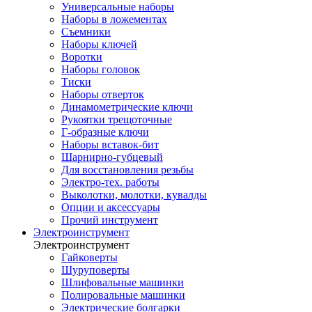
Универсальные наборы
Наборы в ложементах
Съемники
Наборы ключей
Воротки
Наборы головок
Тиски
Наборы отверток
Динамометрические ключи
Рукоятки трещоточные
Г-образные ключи
Наборы вставок-бит
Шарнирно-губцевый
Для восстановления резьбы
Электро-тех. работы
Выколотки, молотки, кувалды
Опции и аксессуары
Прочий инструмент
Электроинструмент
Электроинструмент
Гайковерты
Шуруповерты
Шлифовальные машинки
Полировальные машинки
Электрические болгарки