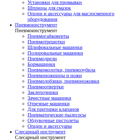
Установки для промывки
Шприцы для смазок
Опции и аксессуары для маслосменного
оборудования
Пневмоинструмент
Пневмоинструмент
Пневмогайковерты
Пневмотрещотки
Шлифовальные машинки
Полировальные машинки
Пневмодрели
Бормашинки
Пневмомолотки, пневмозубила
Пневмоножницы и ножи
Пневмолобзики, пневмоножовки
Пневмоотвертки
Заклепочники
Зачистные машинки
Отрезные машинки
Для притирки клапанов
Пневматические пылесосы
Обдувочные пистолеты
Опции и аксессуары
Слесарный инструмент
Слесарный инструмент