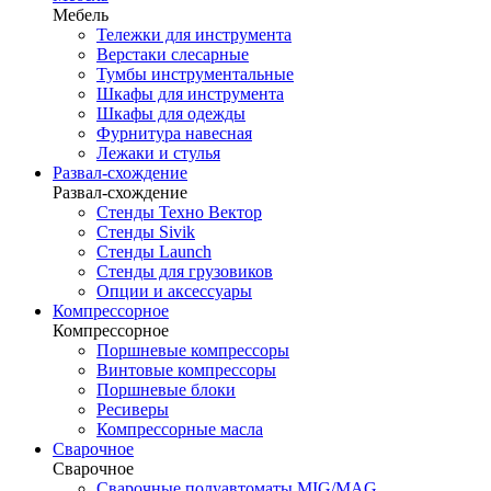
Мебель
Тележки для инструмента
Верстаки слесарные
Тумбы инструментальные
Шкафы для инструмента
Шкафы для одежды
Фурнитура навесная
Лежаки и стулья
Развал-схождение
Развал-схождение
Стенды Техно Вектор
Стенды Sivik
Стенды Launch
Стенды для грузовиков
Опции и аксессуары
Компрессорное
Компрессорное
Поршневые компрессоры
Винтовые компрессоры
Поршневые блоки
Ресиверы
Компрессорные масла
Сварочное
Сварочное
Сварочные полуавтоматы MIG/MAG