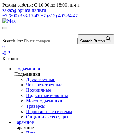
Режим работы:
С 10:00 до 18:00 пн-пт
zakaz@optima-trade.ru
+7 (800) 333-15-47
+7 (812) 407-34-47
Search for:
Search Button
0
-0 ₽
Каталог
Подъемники
Подъемники
Двухстоечные
Четырехстоечные
Ножничные
Подкатные колонны
Мотоподъемники
Траверсы
Парковочные системы
Опции и аксессуары
Гаражное
Гаражное
Прессы