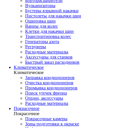
Борторасширители
Вулканизаторы
Бустеры взрывной накачки
Пистолеты для накачки шин
Ошиповка шин
Ванны для колес
Клетки для накачки шин
Транспортировка колес
Генераторы азота
Регруверы
Расходные материалы
Аксессуары для станков
Быстрый заказ расходников
Климатическое
Климатическое
Заправка кондиционеров
Очистка кондиционеров
Промывка кондиционеров
Поиск утечек фреона
Опции, аксессуары
Расходные материалы
Покрасочное
Покрасочное
Покрасочные камеры
Зоны подготовки к окраске