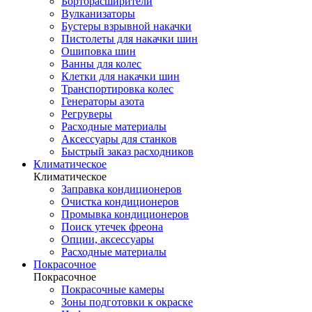
Борторасширители
Вулканизаторы
Бустеры взрывной накачки
Пистолеты для накачки шин
Ошиповка шин
Ванны для колес
Клетки для накачки шин
Транспортировка колес
Генераторы азота
Регруверы
Расходные материалы
Аксессуары для станков
Быстрый заказ расходников
Климатическое
Климатическое
Заправка кондиционеров
Очистка кондиционеров
Промывка кондиционеров
Поиск утечек фреона
Опции, аксессуары
Расходные материалы
Покрасочное
Покрасочное
Покрасочные камеры
Зоны подготовки к окраске