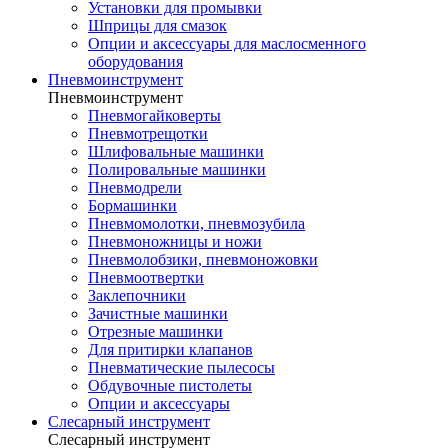
Установки для промывки
Шприцы для смазок
Опции и аксессуары для маслосменного
оборудования
Пневмоинструмент
Пневмоинструмент
Пневмогайковерты
Пневмотрещотки
Шлифовальные машинки
Полировальные машинки
Пневмодрели
Бормашинки
Пневмомолотки, пневмозубила
Пневмоножницы и ножи
Пневмолобзики, пневмоножовки
Пневмоотвертки
Заклепочники
Зачистные машинки
Отрезные машинки
Для притирки клапанов
Пневматические пылесосы
Обдувочные пистолеты
Опции и аксессуары
Слесарный инструмент
Слесарный инструмент