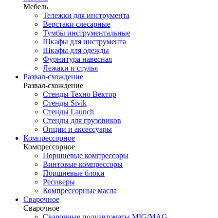
Мебель
Тележки для инструмента
Верстаки слесарные
Тумбы инструментальные
Шкафы для инструмента
Шкафы для одежды
Фурнитура навесная
Лежаки и стулья
Развал-схождение
Развал-схождение
Стенды Техно Вектор
Стенды Sivik
Стенды Launch
Стенды для грузовиков
Опции и аксессуары
Компрессорное
Компрессорное
Поршневые компрессоры
Винтовые компрессоры
Поршневые блоки
Ресиверы
Компрессорные масла
Сварочное
Сварочное
Сварочные полуавтоматы MIG/MAG