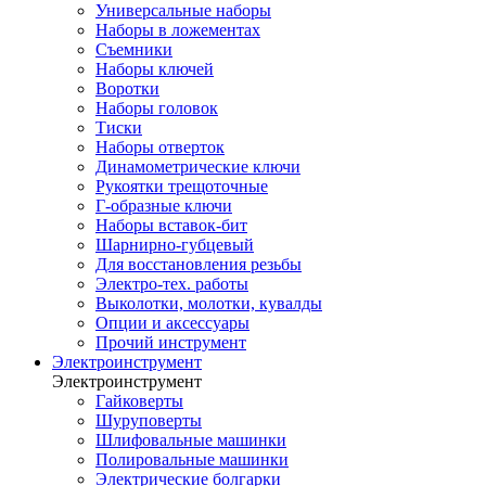
Универсальные наборы
Наборы в ложементах
Съемники
Наборы ключей
Воротки
Наборы головок
Тиски
Наборы отверток
Динамометрические ключи
Рукоятки трещоточные
Г-образные ключи
Наборы вставок-бит
Шарнирно-губцевый
Для восстановления резьбы
Электро-тех. работы
Выколотки, молотки, кувалды
Опции и аксессуары
Прочий инструмент
Электроинструмент
Электроинструмент
Гайковерты
Шуруповерты
Шлифовальные машинки
Полировальные машинки
Электрические болгарки