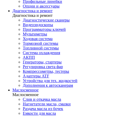
Профильные линейки
Опции и аксессуары
Диагностика и ремонт
Диагностика и ремонт
Диагностические сканеры
Видеоэндоскопы
Программаторы ключей
Мультиметры
Ходовая система
Тормозной системы
Топливной системы
Система охлаждения
АКПП
Генераторы, стартеры
Регулировка света фар
Компрессометры, тестеры
Адаптеры ATF
Устройства для тех. жидкостей
Дополнения к автосканерам
Маслосменное
Маслосменное
Слив и откачка масла
Нагнетатели масла, смазки
Раздача масла из бочек
Емкости для масла