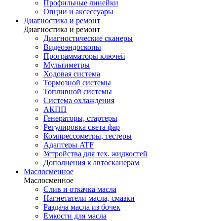
Профильные линейки
Опции и аксессуары
Диагностика и ремонт
Диагностика и ремонт
Диагностические сканеры
Видеоэндоскопы
Программаторы ключей
Мультиметры
Ходовая система
Тормозной системы
Топливной системы
Система охлаждения
АКПП
Генераторы, стартеры
Регулировка света фар
Компрессометры, тестеры
Адаптеры ATF
Устройства для тех. жидкостей
Дополнения к автосканерам
Маслосменное
Маслосменное
Слив и откачка масла
Нагнетатели масла, смазки
Раздача масла из бочек
Емкости для масла