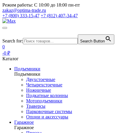
Режим работы:
С 10:00 до 18:00 пн-пт
zakaz@optima-trade.ru
+7 (800) 333-15-47
+7 (812) 407-34-47
Search for:
Search Button
0
-0 ₽
Каталог
Подъемники
Подъемники
Двухстоечные
Четырехстоечные
Ножничные
Подкатные колонны
Мотоподъемники
Траверсы
Парковочные системы
Опции и аксессуары
Гаражное
Гаражное
Прессы