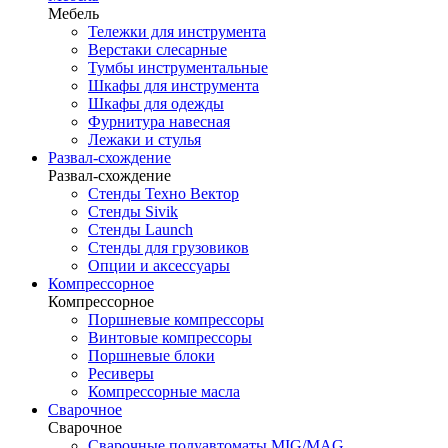
Мебель
Тележки для инструмента
Верстаки слесарные
Тумбы инструментальные
Шкафы для инструмента
Шкафы для одежды
Фурнитура навесная
Лежаки и стулья
Развал-схождение
Развал-схождение
Стенды Техно Вектор
Стенды Sivik
Стенды Launch
Стенды для грузовиков
Опции и аксессуары
Компрессорное
Компрессорное
Поршневые компрессоры
Винтовые компрессоры
Поршневые блоки
Ресиверы
Компрессорные масла
Сварочное
Сварочное
Сварочные полуавтоматы MIG/MAG