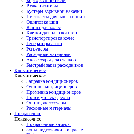
Борторасширители
Вулканизаторы
Бустеры взрывной накачки
Пистолеты для накачки шин
Ошиповка шин
Ванны для колес
Клетки для накачки шин
Транспортировка колес
Генераторы азота
Регруверы
Расходные материалы
Аксессуары для станков
Быстрый заказ расходников
Климатическое
Климатическое
Заправка кондиционеров
Очистка кондиционеров
Промывка кондиционеров
Поиск утечек фреона
Опции, аксессуары
Расходные материалы
Покрасочное
Покрасочное
Покрасочные камеры
Зоны подготовки к окраске