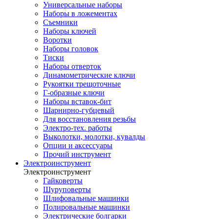
Универсальные наборы
Наборы в ложементах
Съемники
Наборы ключей
Воротки
Наборы головок
Тиски
Наборы отверток
Динамометрические ключи
Рукоятки трещоточные
Г-образные ключи
Наборы вставок-бит
Шарнирно-губцевый
Для восстановления резьбы
Электро-тех. работы
Выколотки, молотки, кувалды
Опции и аксессуары
Прочий инструмент
Электроинструмент
Электроинструмент
Гайковерты
Шуруповерты
Шлифовальные машинки
Полировальные машинки
Электрические болгарки