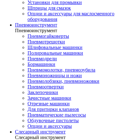
Установки для промывки
Шприцы для смазок
Опции и аксессуары для маслосменного
оборудования
Пневмоинструмент
Пневмоинструмент
Пневмогайковерты
Пневмотрещотки
Шлифовальные машинки
Полировальные машинки
Пневмодрели
Бормашинки
Пневмомолотки, пневмозубила
Пневмоножницы и ножи
Пневмолобзики, пневмоножовки
Пневмоотвертки
Заклепочники
Зачистные машинки
Отрезные машинки
Для притирки клапанов
Пневматические пылесосы
Обдувочные пистолеты
Опции и аксессуары
Слесарный инструмент
Слесарный инструмент