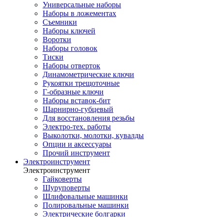
Универсальные наборы
Наборы в ложементах
Съемники
Наборы ключей
Воротки
Наборы головок
Тиски
Наборы отверток
Динамометрические ключи
Рукоятки трещоточные
Г-образные ключи
Наборы вставок-бит
Шарнирно-губцевый
Для восстановления резьбы
Электро-тех. работы
Выколотки, молотки, кувалды
Опции и аксессуары
Прочий инструмент
Электроинструмент
Электроинструмент
Гайковерты
Шуруповерты
Шлифовальные машинки
Полировальные машинки
Электрические болгарки