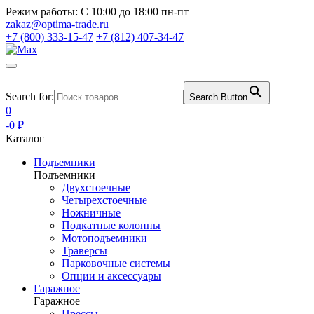
Режим работы:
С 10:00 до 18:00 пн-пт
zakaz@optima-trade.ru
+7 (800) 333-15-47
+7 (812) 407-34-47
Search for:
Search Button
0
-0 ₽
Каталог
Подъемники
Подъемники
Двухстоечные
Четырехстоечные
Ножничные
Подкатные колонны
Мотоподъемники
Траверсы
Парковочные системы
Опции и аксессуары
Гаражное
Гаражное
Прессы