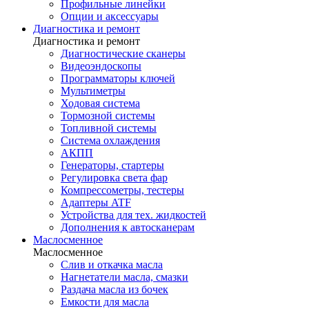
Профильные линейки
Опции и аксессуары
Диагностика и ремонт
Диагностика и ремонт
Диагностические сканеры
Видеоэндоскопы
Программаторы ключей
Мультиметры
Ходовая система
Тормозной системы
Топливной системы
Система охлаждения
АКПП
Генераторы, стартеры
Регулировка света фар
Компрессометры, тестеры
Адаптеры ATF
Устройства для тех. жидкостей
Дополнения к автосканерам
Маслосменное
Маслосменное
Слив и откачка масла
Нагнетатели масла, смазки
Раздача масла из бочек
Емкости для масла