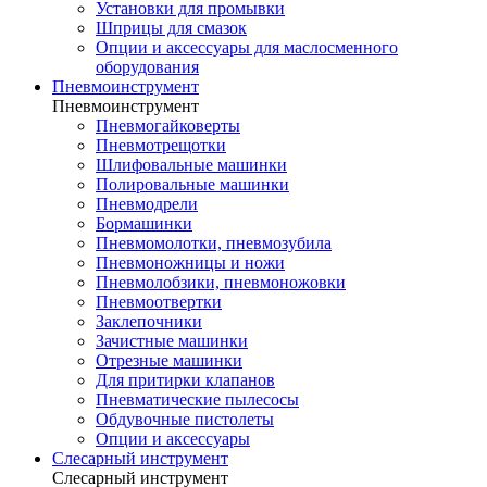
Установки для промывки
Шприцы для смазок
Опции и аксессуары для маслосменного
оборудования
Пневмоинструмент
Пневмоинструмент
Пневмогайковерты
Пневмотрещотки
Шлифовальные машинки
Полировальные машинки
Пневмодрели
Бормашинки
Пневмомолотки, пневмозубила
Пневмоножницы и ножи
Пневмолобзики, пневмоножовки
Пневмоотвертки
Заклепочники
Зачистные машинки
Отрезные машинки
Для притирки клапанов
Пневматические пылесосы
Обдувочные пистолеты
Опции и аксессуары
Слесарный инструмент
Слесарный инструмент