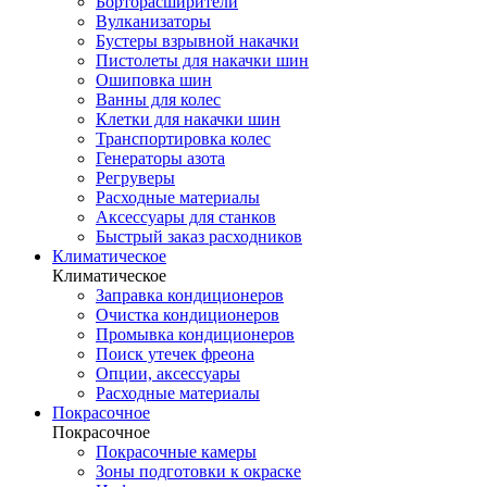
Борторасширители
Вулканизаторы
Бустеры взрывной накачки
Пистолеты для накачки шин
Ошиповка шин
Ванны для колес
Клетки для накачки шин
Транспортировка колес
Генераторы азота
Регруверы
Расходные материалы
Аксессуары для станков
Быстрый заказ расходников
Климатическое
Климатическое
Заправка кондиционеров
Очистка кондиционеров
Промывка кондиционеров
Поиск утечек фреона
Опции, аксессуары
Расходные материалы
Покрасочное
Покрасочное
Покрасочные камеры
Зоны подготовки к окраске