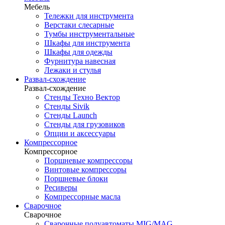
Мебель
Тележки для инструмента
Верстаки слесарные
Тумбы инструментальные
Шкафы для инструмента
Шкафы для одежды
Фурнитура навесная
Лежаки и стулья
Развал-схождение
Развал-схождение
Стенды Техно Вектор
Стенды Sivik
Стенды Launch
Стенды для грузовиков
Опции и аксессуары
Компрессорное
Компрессорное
Поршневые компрессоры
Винтовые компрессоры
Поршневые блоки
Ресиверы
Компрессорные масла
Сварочное
Сварочное
Сварочные полуавтоматы MIG/MAG