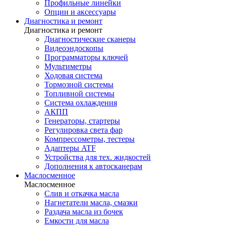
Профильные линейки
Опции и аксессуары
Диагностика и ремонт
Диагностика и ремонт
Диагностические сканеры
Видеоэндоскопы
Программаторы ключей
Мультиметры
Ходовая система
Тормозной системы
Топливной системы
Система охлаждения
АКПП
Генераторы, стартеры
Регулировка света фар
Компрессометры, тестеры
Адаптеры ATF
Устройства для тех. жидкостей
Дополнения к автосканерам
Маслосменное
Маслосменное
Слив и откачка масла
Нагнетатели масла, смазки
Раздача масла из бочек
Емкости для масла