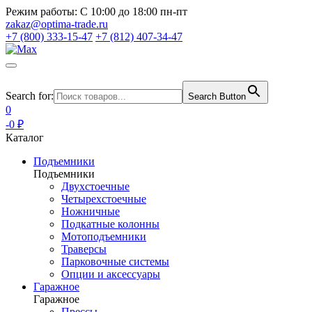
Режим работы:
С 10:00 до 18:00 пн-пт
zakaz@optima-trade.ru
+7 (800) 333-15-47
+7 (812) 407-34-47
Search for:
Search Button
0
-0 ₽
Каталог
Подъемники
Подъемники
Двухстоечные
Четырехстоечные
Ножничные
Подкатные колонны
Мотоподъемники
Траверсы
Парковочные системы
Опции и аксессуары
Гаражное
Гаражное
Прессы