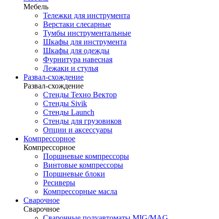
Мебель
Тележки для инструмента
Верстаки слесарные
Тумбы инструментальные
Шкафы для инструмента
Шкафы для одежды
Фурнитура навесная
Лежаки и стулья
Развал-схождение
Развал-схождение
Стенды Техно Вектор
Стенды Sivik
Стенды Launch
Стенды для грузовиков
Опции и аксессуары
Компрессорное
Компрессорное
Поршневые компрессоры
Винтовые компрессоры
Поршневые блоки
Ресиверы
Компрессорные масла
Сварочное
Сварочное
Сварочные полуавтоматы MIG/MAG