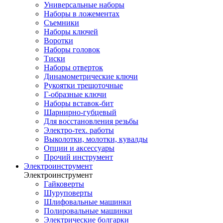
Универсальные наборы
Наборы в ложементах
Съемники
Наборы ключей
Воротки
Наборы головок
Тиски
Наборы отверток
Динамометрические ключи
Рукоятки трещоточные
Г-образные ключи
Наборы вставок-бит
Шарнирно-губцевый
Для восстановления резьбы
Электро-тех. работы
Выколотки, молотки, кувалды
Опции и аксессуары
Прочий инструмент
Электроинструмент
Электроинструмент
Гайковерты
Шуруповерты
Шлифовальные машинки
Полировальные машинки
Электрические болгарки