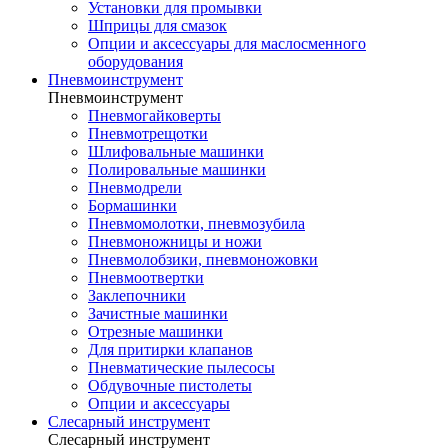
Установки для промывки
Шприцы для смазок
Опции и аксессуары для маслосменного
оборудования
Пневмоинструмент
Пневмоинструмент
Пневмогайковерты
Пневмотрещотки
Шлифовальные машинки
Полировальные машинки
Пневмодрели
Бормашинки
Пневмомолотки, пневмозубила
Пневмоножницы и ножи
Пневмолобзики, пневмоножовки
Пневмоотвертки
Заклепочники
Зачистные машинки
Отрезные машинки
Для притирки клапанов
Пневматические пылесосы
Обдувочные пистолеты
Опции и аксессуары
Слесарный инструмент
Слесарный инструмент