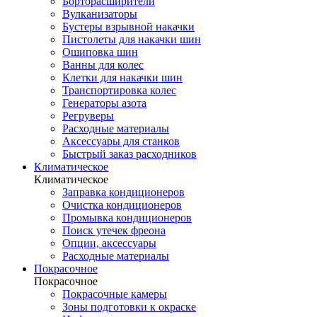
Борторасширители
Вулканизаторы
Бустеры взрывной накачки
Пистолеты для накачки шин
Ошиповка шин
Ванны для колес
Клетки для накачки шин
Транспортировка колес
Генераторы азота
Регруверы
Расходные материалы
Аксессуары для станков
Быстрый заказ расходников
Климатическое
Климатическое
Заправка кондиционеров
Очистка кондиционеров
Промывка кондиционеров
Поиск утечек фреона
Опции, аксессуары
Расходные материалы
Покрасочное
Покрасочное
Покрасочные камеры
Зоны подготовки к окраске