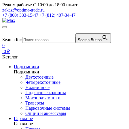
Режим работы:
С 10:00 до 18:00 пн-пт
zakaz@optima-trade.ru
+7 (800) 333-15-47
+7 (812) 407-34-47
Search for:
Search Button
0
-0 ₽
Каталог
Подъемники
Подъемники
Двухстоечные
Четырехстоечные
Ножничные
Подкатные колонны
Мотоподъемники
Траверсы
Парковочные системы
Опции и аксессуары
Гаражное
Гаражное
Прессы