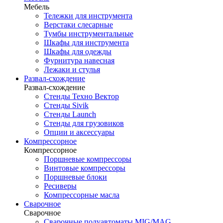
Мебель
Тележки для инструмента
Верстаки слесарные
Тумбы инструментальные
Шкафы для инструмента
Шкафы для одежды
Фурнитура навесная
Лежаки и стулья
Развал-схождение
Развал-схождение
Стенды Техно Вектор
Стенды Sivik
Стенды Launch
Стенды для грузовиков
Опции и аксессуары
Компрессорное
Компрессорное
Поршневые компрессоры
Винтовые компрессоры
Поршневые блоки
Ресиверы
Компрессорные масла
Сварочное
Сварочное
Сварочные полуавтоматы MIG/MAG