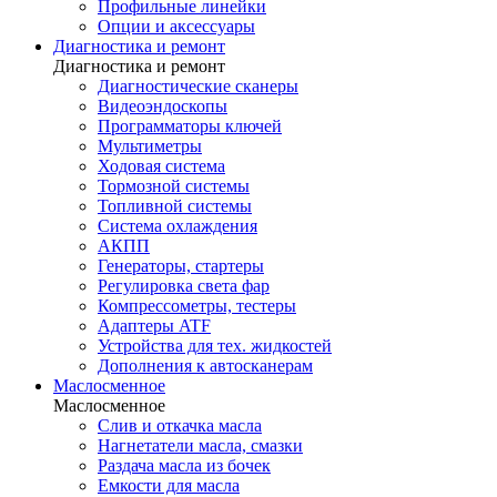
Профильные линейки
Опции и аксессуары
Диагностика и ремонт
Диагностика и ремонт
Диагностические сканеры
Видеоэндоскопы
Программаторы ключей
Мультиметры
Ходовая система
Тормозной системы
Топливной системы
Система охлаждения
АКПП
Генераторы, стартеры
Регулировка света фар
Компрессометры, тестеры
Адаптеры ATF
Устройства для тех. жидкостей
Дополнения к автосканерам
Маслосменное
Маслосменное
Слив и откачка масла
Нагнетатели масла, смазки
Раздача масла из бочек
Емкости для масла