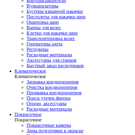
Борторасширители
Вулканизаторы
Бустеры взрывной накачки
Пистолеты для накачки шин
Ошиповка шин
Ванны для колес
Клетки для накачки шин
Транспортировка колес
Генераторы азота
Регруверы
Расходные материалы
Аксессуары для станков
Быстрый заказ расходников
Климатическое
Климатическое
Заправка кондиционеров
Очистка кондиционеров
Промывка кондиционеров
Поиск утечек фреона
Опции, аксессуары
Расходные материалы
Покрасочное
Покрасочное
Покрасочные камеры
Зоны подготовки к окраске