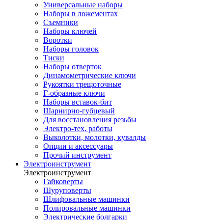
Универсальные наборы
Наборы в ложементах
Съемники
Наборы ключей
Воротки
Наборы головок
Тиски
Наборы отверток
Динамометрические ключи
Рукоятки трещоточные
Г-образные ключи
Наборы вставок-бит
Шарнирно-губцевый
Для восстановления резьбы
Электро-тех. работы
Выколотки, молотки, кувалды
Опции и аксессуары
Прочий инструмент
Электроинструмент
Электроинструмент
Гайковерты
Шуруповерты
Шлифовальные машинки
Полировальные машинки
Электрические болгарки