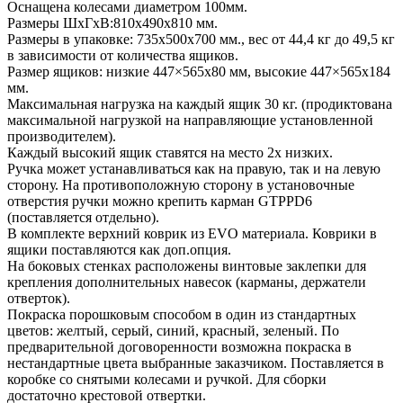
Оснащена колесами диаметром 100мм.
Размеры ШхГхВ:810х490х810 мм.
Размеры в упаковке: 735х500х700 мм., вес от 44,4 кг до 49,5 кг
в зависимости от количества ящиков.
Размер ящиков: низкие 447×565х80 мм, высокие 447×565х184
мм.
Максимальная нагрузка на каждый ящик 30 кг. (продиктована
максимальной нагрузкой на направляющие установленной
производителем).
Каждый высокий ящик ставятся на место 2х низких.
Ручка может устанавливаться как на правую, так и на левую
сторону. На противоположную сторону в установочные
отверстия ручки можно крепить карман GTPPD6
(поставляется отдельно).
В комплекте верхний коврик из EVO материала. Коврики в
ящики поставляются как доп.опция.
На боковых стенках расположены винтовые заклепки для
крепления дополнительных навесок (карманы, держатели
отверток).
Покраска порошковым способом в один из стандартных
цветов: желтый, серый, синий, красный, зеленый. По
предварительной договоренности возможна покраска в
нестандартные цвета выбранные заказчиком. Поставляется в
коробке со снятыми колесами и ручкой. Для сборки
достаточно крестовой отвертки.