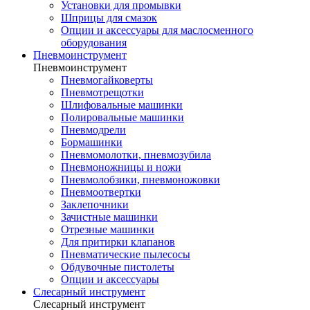
Установки для промывки
Шприцы для смазок
Опции и аксессуары для маслосменного
оборудования
Пневмоинструмент
Пневмоинструмент
Пневмогайковерты
Пневмотрещотки
Шлифовальные машинки
Полировальные машинки
Пневмодрели
Бормашинки
Пневмомолотки, пневмозубила
Пневмоножницы и ножи
Пневмолобзики, пневмоножовки
Пневмоотвертки
Заклепочники
Зачистные машинки
Отрезные машинки
Для притирки клапанов
Пневматические пылесосы
Обдувочные пистолеты
Опции и аксессуары
Слесарный инструмент
Слесарный инструмент