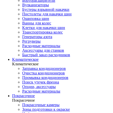
Борторасширители
Вулканизаторы
Бустеры взрывной накачки
Пистолеты для накачки шин
Ошиповка шин
Ванны для колес
Клетки для накачки шин
Транспортировка колес
Генераторы азота
Регруверы
Расходные материалы
Аксессуары для станков
Быстрый заказ расходников
Климатическое
Климатическое
Заправка кондиционеров
Очистка кондиционеров
Промывка кондиционеров
Поиск утечек фреона
Опции, аксессуары
Расходные материалы
Покрасочное
Покрасочное
Покрасочные камеры
Зоны подготовки к окраске