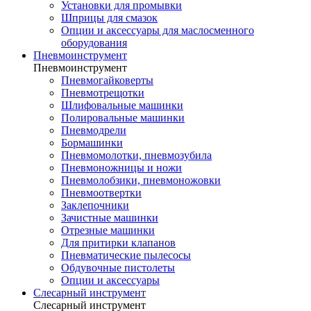
Установки для промывки
Шприцы для смазок
Опции и аксессуары для маслосменного
оборудования
Пневмоинструмент
Пневмоинструмент
Пневмогайковерты
Пневмотрещотки
Шлифовальные машинки
Полировальные машинки
Пневмодрели
Бормашинки
Пневмомолотки, пневмозубила
Пневмоножницы и ножи
Пневмолобзики, пневмоножовки
Пневмоотвертки
Заклепочники
Зачистные машинки
Отрезные машинки
Для притирки клапанов
Пневматические пылесосы
Обдувочные пистолеты
Опции и аксессуары
Слесарный инструмент
Слесарный инструмент