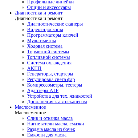
Профильные линейки
Опции и аксессуары
Диагностика и ремонт
Диагностика и ремонт
Диагностические сканеры
Видеоэндоскопы
Программаторы ключей
Мультиметры
Ходовая система
Тормозной системы
Топливной системы
Система охлаждения
АКПП
Генераторы, стартеры
Регулировка света фар
Компрессометры, тестеры
Адаптеры ATF
Устройства для тех. жидкостей
Дополнения к автосканерам
Маслосменное
Маслосменное
Слив и откачка масла
Нагнетатели масла, смазки
Раздача масла из бочек
Емкости для масла