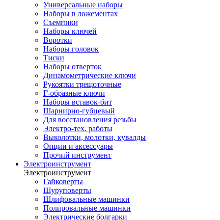
Универсальные наборы
Наборы в ложементах
Съемники
Наборы ключей
Воротки
Наборы головок
Тиски
Наборы отверток
Динамометрические ключи
Рукоятки трещоточные
Г-образные ключи
Наборы вставок-бит
Шарнирно-губцевый
Для восстановления резьбы
Электро-тех. работы
Выколотки, молотки, кувалды
Опции и аксессуары
Прочий инструмент
Электроинструмент
Электроинструмент
Гайковерты
Шуруповерты
Шлифовальные машинки
Полировальные машинки
Электрические болгарки