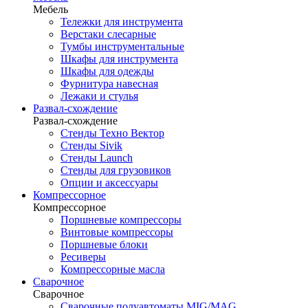
Мебель
Тележки для инструмента
Верстаки слесарные
Тумбы инструментальные
Шкафы для инструмента
Шкафы для одежды
Фурнитура навесная
Лежаки и стулья
Развал-схождение
Развал-схождение
Стенды Техно Вектор
Стенды Sivik
Стенды Launch
Стенды для грузовиков
Опции и аксессуары
Компрессорное
Компрессорное
Поршневые компрессоры
Винтовые компрессоры
Поршневые блоки
Ресиверы
Компрессорные масла
Сварочное
Сварочное
Сварочные полуавтоматы MIG/MAG