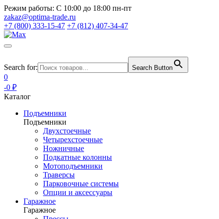
Режим работы:
С 10:00 до 18:00 пн-пт
zakaz@optima-trade.ru
+7 (800) 333-15-47
+7 (812) 407-34-47
Search for:
Search Button
0
-0 ₽
Каталог
Подъемники
Подъемники
Двухстоечные
Четырехстоечные
Ножничные
Подкатные колонны
Мотоподъемники
Траверсы
Парковочные системы
Опции и аксессуары
Гаражное
Гаражное
Прессы