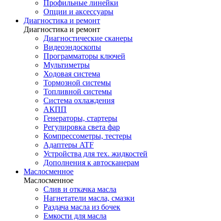
Профильные линейки
Опции и аксессуары
Диагностика и ремонт
Диагностика и ремонт
Диагностические сканеры
Видеоэндоскопы
Программаторы ключей
Мультиметры
Ходовая система
Тормозной системы
Топливной системы
Система охлаждения
АКПП
Генераторы, стартеры
Регулировка света фар
Компрессометры, тестеры
Адаптеры ATF
Устройства для тех. жидкостей
Дополнения к автосканерам
Маслосменное
Маслосменное
Слив и откачка масла
Нагнетатели масла, смазки
Раздача масла из бочек
Емкости для масла