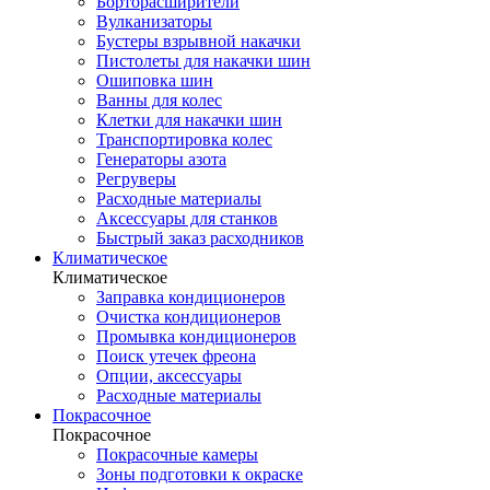
Борторасширители
Вулканизаторы
Бустеры взрывной накачки
Пистолеты для накачки шин
Ошиповка шин
Ванны для колес
Клетки для накачки шин
Транспортировка колес
Генераторы азота
Регруверы
Расходные материалы
Аксессуары для станков
Быстрый заказ расходников
Климатическое
Климатическое
Заправка кондиционеров
Очистка кондиционеров
Промывка кондиционеров
Поиск утечек фреона
Опции, аксессуары
Расходные материалы
Покрасочное
Покрасочное
Покрасочные камеры
Зоны подготовки к окраске