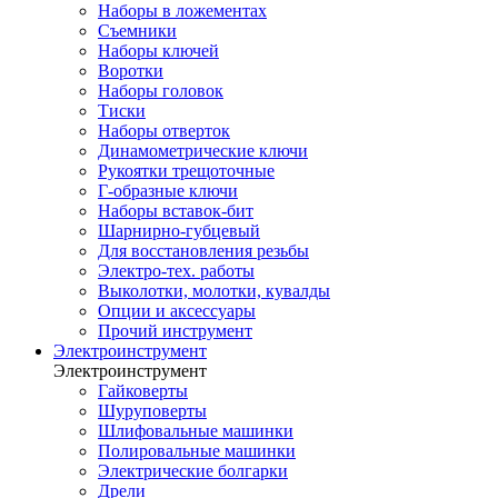
Наборы в ложементах
Съемники
Наборы ключей
Воротки
Наборы головок
Тиски
Наборы отверток
Динамометрические ключи
Рукоятки трещоточные
Г-образные ключи
Наборы вставок-бит
Шарнирно-губцевый
Для восстановления резьбы
Электро-тех. работы
Выколотки, молотки, кувалды
Опции и аксессуары
Прочий инструмент
Электроинструмент
Электроинструмент
Гайковерты
Шуруповерты
Шлифовальные машинки
Полировальные машинки
Электрические болгарки
Дрели