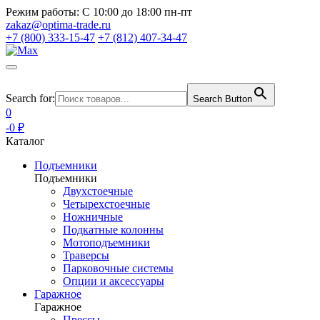
Режим работы:
С 10:00 до 18:00 пн-пт
zakaz@optima-trade.ru
+7 (800) 333-15-47
+7 (812) 407-34-47
Search for:
Search Button
0
-0 ₽
Каталог
Подъемники
Подъемники
Двухстоечные
Четырехстоечные
Ножничные
Подкатные колонны
Мотоподъемники
Траверсы
Парковочные системы
Опции и аксессуары
Гаражное
Гаражное
Прессы