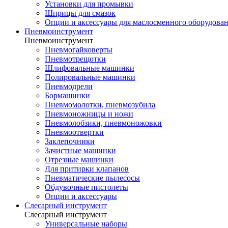
Установки для промывки
Шприцы для смазок
Опции и аксессуары для маслосменного оборудова
Пневмоинструмент
Пневмоинструмент
Пневмогайковерты
Пневмотрещотки
Шлифовальные машинки
Полировальные машинки
Пневмодрели
Бормашинки
Пневмомолотки, пневмозубила
Пневмоножницы и ножи
Пневмолобзики, пневмоножовки
Пневмоотвертки
Заклепочники
Зачистные машинки
Отрезные машинки
Для притирки клапанов
Пневматические пылесосы
Обдувочные пистолеты
Опции и аксессуары
Слесарный инструмент
Слесарный инструмент
Универсальные наборы