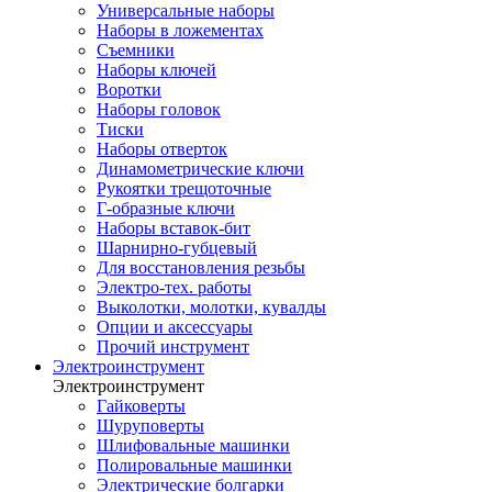
Универсальные наборы
Наборы в ложементах
Съемники
Наборы ключей
Воротки
Наборы головок
Тиски
Наборы отверток
Динамометрические ключи
Рукоятки трещоточные
Г-образные ключи
Наборы вставок-бит
Шарнирно-губцевый
Для восстановления резьбы
Электро-тех. работы
Выколотки, молотки, кувалды
Опции и аксессуары
Прочий инструмент
Электроинструмент
Электроинструмент
Гайковерты
Шуруповерты
Шлифовальные машинки
Полировальные машинки
Электрические болгарки