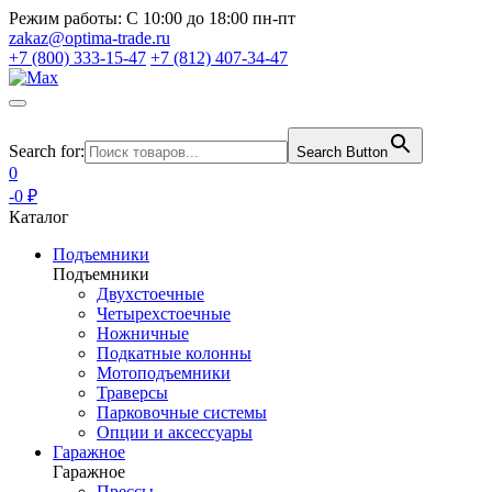
Режим работы:
С 10:00 до 18:00 пн-пт
zakaz@optima-trade.ru
+7 (800) 333-15-47
+7 (812) 407-34-47
Search for:
Search Button
0
-0 ₽
Каталог
Подъемники
Подъемники
Двухстоечные
Четырехстоечные
Ножничные
Подкатные колонны
Мотоподъемники
Траверсы
Парковочные системы
Опции и аксессуары
Гаражное
Гаражное
Прессы