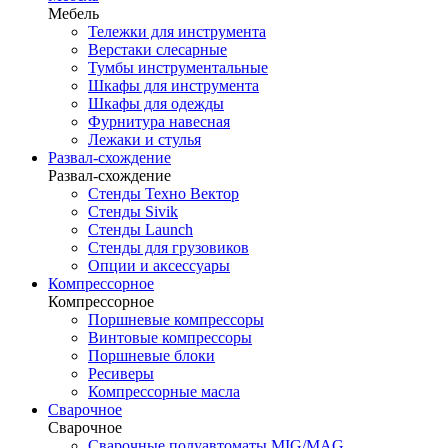
Мебель
Тележки для инструмента
Верстаки слесарные
Тумбы инструментальные
Шкафы для инструмента
Шкафы для одежды
Фурнитура навесная
Лежаки и стулья
Развал-схождение
Развал-схождение
Стенды Техно Вектор
Стенды Sivik
Стенды Launch
Стенды для грузовиков
Опции и аксессуары
Компрессорное
Компрессорное
Поршневые компрессоры
Винтовые компрессоры
Поршневые блоки
Ресиверы
Компрессорные масла
Сварочное
Сварочное
Сварочные полуавтоматы MIG/MAG