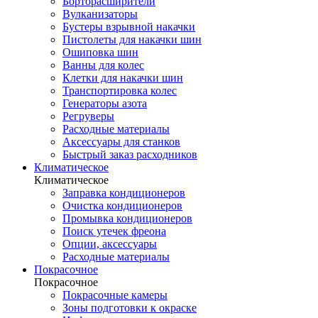
Борторасширители
Вулканизаторы
Бустеры взрывной накачки
Пистолеты для накачки шин
Ошиповка шин
Ванны для колес
Клетки для накачки шин
Транспортировка колес
Генераторы азота
Регруверы
Расходные материалы
Аксессуары для станков
Быстрый заказ расходников
Климатическое
Климатическое
Заправка кондиционеров
Очистка кондиционеров
Промывка кондиционеров
Поиск утечек фреона
Опции, аксессуары
Расходные материалы
Покрасочное
Покрасочное
Покрасочные камеры
Зоны подготовки к окраске