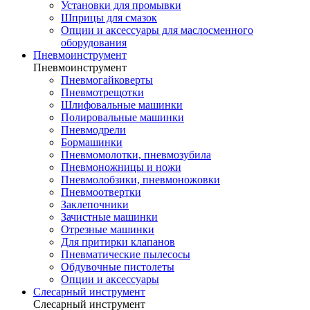
Установки для промывки
Шприцы для смазок
Опции и аксессуары для маслосменного
оборудования
Пневмоинструмент
Пневмоинструмент
Пневмогайковерты
Пневмотрещотки
Шлифовальные машинки
Полировальные машинки
Пневмодрели
Бормашинки
Пневмомолотки, пневмозубила
Пневмоножницы и ножи
Пневмолобзики, пневмоножовки
Пневмоотвертки
Заклепочники
Зачистные машинки
Отрезные машинки
Для притирки клапанов
Пневматические пылесосы
Обдувочные пистолеты
Опции и аксессуары
Слесарный инструмент
Слесарный инструмент