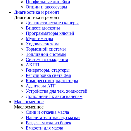
Профильные линейки
Опции и аксессуары
Диагностика и ремонт
Диагностика и ремонт
Диагностические сканеры
Видеоэндоскопы
Программаторы ключей
Мультиметры
Ходовая система
Тормозной системы
Топливной системы
Система охлаждения
АКПП
Генераторы, стартеры
Регулировка света фар
Компрессометры, тестеры
Адаптеры ATF
Устройства для тех. жидкостей
Дополнения к автосканерам
Маслосменное
Маслосменное
Слив и откачка масла
Нагнетатели масла, смазки
Раздача масла из бочек
Емкости для масла