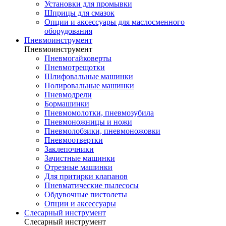
Установки для промывки
Шприцы для смазок
Опции и аксессуары для маслосменного
оборудования
Пневмоинструмент
Пневмоинструмент
Пневмогайковерты
Пневмотрещотки
Шлифовальные машинки
Полировальные машинки
Пневмодрели
Бормашинки
Пневмомолотки, пневмозубила
Пневмоножницы и ножи
Пневмолобзики, пневмоножовки
Пневмоотвертки
Заклепочники
Зачистные машинки
Отрезные машинки
Для притирки клапанов
Пневматические пылесосы
Обдувочные пистолеты
Опции и аксессуары
Слесарный инструмент
Слесарный инструмент