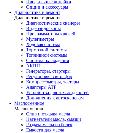
Профильные линейки
Опции и аксессуары
Диагностика и ремонт
Диагностика и ремонт
Диагностические сканеры
Видеоэндоскопы
Программаторы ключей
Мультиметры
Ходовая система
Тормозной системы
Топливной системы
Система охлаждения
АКПП
Генераторы, стартеры
Регулировка света фар
Компрессометры, тестеры
Адаптеры ATF
Устройства для тех. жидкостей
Дополнения к автосканерам
Маслосменное
Маслосменное
Слив и откачка масла
Нагнетатели масла, смазки
Раздача масла из бочек
Емкости для масла