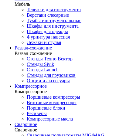
Мебель
Тележки для инструмента
Верстаки слесарные
Тумбы инструментальные
Шкафы для инструмента
Шкафы для одежды
Фурнитура навесная
Лежаки и стулья
Развал-схождение
Развал-схождение
Стенды Техно Вектор
Стенды Sivik
Стенды Launch
Стенды для грузовиков
Опции и аксессуары
Компрессорное
Компрессорное
Поршневые компрессоры
Винтовые компрессоры
Поршневые блоки
Ресиверы
Компрессорные масла
Сварочное
Сварочное
Сварочные полуавтоматы MIG/MAG