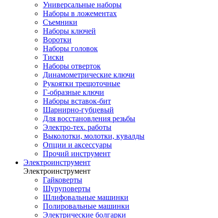
Универсальные наборы
Наборы в ложементах
Съемники
Наборы ключей
Воротки
Наборы головок
Тиски
Наборы отверток
Динамометрические ключи
Рукоятки трещоточные
Г-образные ключи
Наборы вставок-бит
Шарнирно-губцевый
Для восстановления резьбы
Электро-тех. работы
Выколотки, молотки, кувалды
Опции и аксессуары
Прочий инструмент
Электроинструмент
Электроинструмент
Гайковерты
Шуруповерты
Шлифовальные машинки
Полировальные машинки
Электрические болгарки