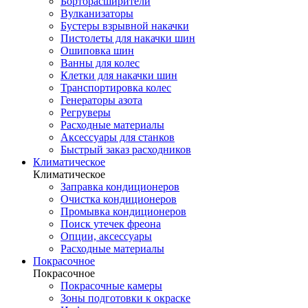
Борторасширители
Вулканизаторы
Бустеры взрывной накачки
Пистолеты для накачки шин
Ошиповка шин
Ванны для колес
Клетки для накачки шин
Транспортировка колес
Генераторы азота
Регруверы
Расходные материалы
Аксессуары для станков
Быстрый заказ расходников
Климатическое
Климатическое
Заправка кондиционеров
Очистка кондиционеров
Промывка кондиционеров
Поиск утечек фреона
Опции, аксессуары
Расходные материалы
Покрасочное
Покрасочное
Покрасочные камеры
Зоны подготовки к окраске