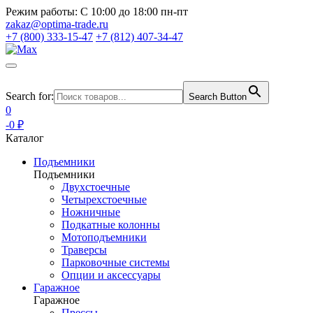
Режим работы:
С 10:00 до 18:00 пн-пт
zakaz@optima-trade.ru
+7 (800) 333-15-47
+7 (812) 407-34-47
Search for:
Search Button
0
-0 ₽
Каталог
Подъемники
Подъемники
Двухстоечные
Четырехстоечные
Ножничные
Подкатные колонны
Мотоподъемники
Траверсы
Парковочные системы
Опции и аксессуары
Гаражное
Гаражное
Прессы