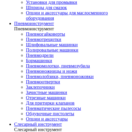
Установки для промывки
Шприцы для смазок
Опции и аксессуары для маслосменного
оборудования
Пневмоинструмент
Пневмоинструмент
Пневмогайковерты
Пневмотрещотки
Шлифовальные машинки
Полировальные машинки
Пневмодрели
Бормашинки
Пневмомолотки, пневмозубила
Пневмоножницы и ножи
Пневмолобзики, пневмоножовки
Пневмоотвертки
Заклепочники
Зачистные машинки
Отрезные машинки
Для притирки клапанов
Пневматические пылесосы
Обдувочные пистолеты
Опции и аксессуары
Слесарный инструмент
Слесарный инструмент