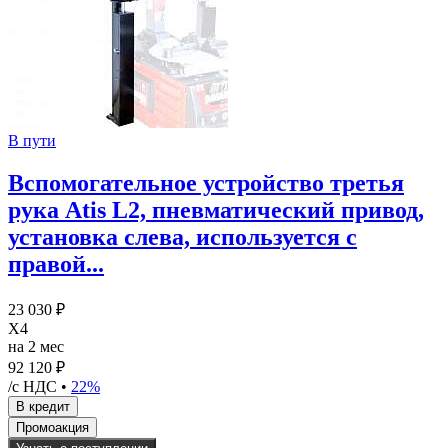
В пути
Вспомогательное устройство третья
рука Atis L2, пневматический привод,
установка слева, используется с
правой...
23 030 ₽
X4
на 2 мес
92 120 ₽
/с НДС •
22%