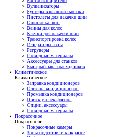
Борторасширители
Вулканизаторы
Бустеры взрывной накачки
Пистолеты для накачки шин
Ошиповка шин
Ванны для колес
Клетки для накачки шин
Транспортировка колес
Генераторы азота
Регруверы
Расходные материалы
Аксессуары для станков
Быстрый заказ расходников
Климатическое
Климатическое
Заправка кондиционеров
Очистка кондиционеров
Промывка кондиционеров
Поиск утечек фреона
Опции, аксессуары
Расходные материалы
Покрасочное
Покрасочное
Покрасочные камеры
Зоны подготовки к окраске