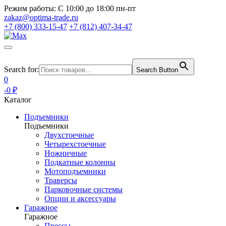
Режим работы:
С 10:00 до 18:00 пн-пт
zakaz@optima-trade.ru
+7 (800) 333-15-47
+7 (812) 407-34-47
Search for:
Search Button
0
-0 ₽
Каталог
Подъемники
Подъемники
Двухстоечные
Четырехстоечные
Ножничные
Подкатные колонны
Мотоподъемники
Траверсы
Парковочные системы
Опции и аксессуары
Гаражное
Гаражное
Прессы