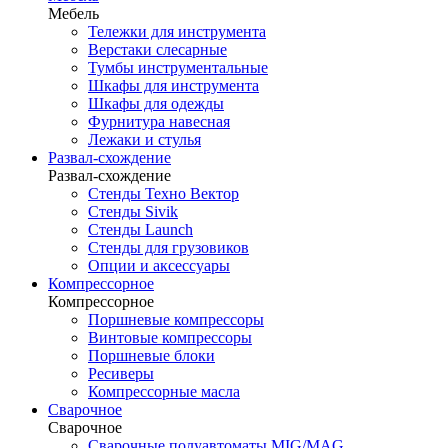
Мебель
Тележки для инструмента
Верстаки слесарные
Тумбы инструментальные
Шкафы для инструмента
Шкафы для одежды
Фурнитура навесная
Лежаки и стулья
Развал-схождение
Развал-схождение
Стенды Техно Вектор
Стенды Sivik
Стенды Launch
Стенды для грузовиков
Опции и аксессуары
Компрессорное
Компрессорное
Поршневые компрессоры
Винтовые компрессоры
Поршневые блоки
Ресиверы
Компрессорные масла
Сварочное
Сварочное
Сварочные полуавтоматы MIG/MAG