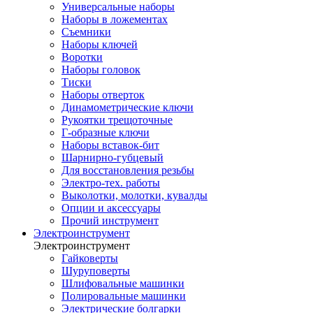
Универсальные наборы
Наборы в ложементах
Съемники
Наборы ключей
Воротки
Наборы головок
Тиски
Наборы отверток
Динамометрические ключи
Рукоятки трещоточные
Г-образные ключи
Наборы вставок-бит
Шарнирно-губцевый
Для восстановления резьбы
Электро-тех. работы
Выколотки, молотки, кувалды
Опции и аксессуары
Прочий инструмент
Электроинструмент
Электроинструмент
Гайковерты
Шуруповерты
Шлифовальные машинки
Полировальные машинки
Электрические болгарки