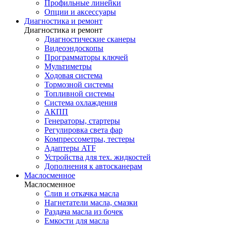
Профильные линейки
Опции и аксессуары
Диагностика и ремонт
Диагностика и ремонт
Диагностические сканеры
Видеоэндоскопы
Программаторы ключей
Мультиметры
Ходовая система
Тормозной системы
Топливной системы
Система охлаждения
АКПП
Генераторы, стартеры
Регулировка света фар
Компрессометры, тестеры
Адаптеры ATF
Устройства для тех. жидкостей
Дополнения к автосканерам
Маслосменное
Маслосменное
Слив и откачка масла
Нагнетатели масла, смазки
Раздача масла из бочек
Емкости для масла