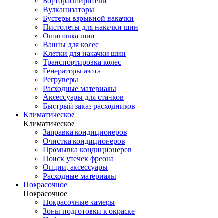
Борторасширители
Вулканизаторы
Бустеры взрывной накачки
Пистолеты для накачки шин
Ошиповка шин
Ванны для колес
Клетки для накачки шин
Транспортировка колес
Генераторы азота
Регруверы
Расходные материалы
Аксессуары для станков
Быстрый заказ расходников
Климатическое
Климатическое
Заправка кондиционеров
Очистка кондиционеров
Промывка кондиционеров
Поиск утечек фреона
Опции, аксессуары
Расходные материалы
Покрасочное
Покрасочное
Покрасочные камеры
Зоны подготовки к окраске