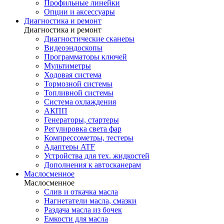
Профильные линейки
Опции и аксессуары
Диагностика и ремонт
Диагностика и ремонт
Диагностические сканеры
Видеоэндоскопы
Программаторы ключей
Мультиметры
Ходовая система
Тормозной системы
Топливной системы
Система охлаждения
АКПП
Генераторы, стартеры
Регулировка света фар
Компрессометры, тестеры
Адаптеры ATF
Устройства для тех. жидкостей
Дополнения к автосканерам
Маслосменное
Маслосменное
Слив и откачка масла
Нагнетатели масла, смазки
Раздача масла из бочек
Емкости для масла