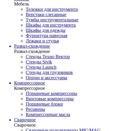
Мебель
Тележки для инструмента
Верстаки слесарные
Тумбы инструментальные
Шкафы для инструмента
Шкафы для одежды
Фурнитура навесная
Лежаки и стулья
Развал-схождение
Развал-схождение
Стенды Техно Вектор
Стенды Sivik
Стенды Launch
Стенды для грузовиков
Опции и аксессуары
Компрессорное
Компрессорное
Поршневые компрессоры
Винтовые компрессоры
Поршневые блоки
Ресиверы
Компрессорные масла
Сварочное
Сварочное
Сварочные полуавтоматы MIG/MAG