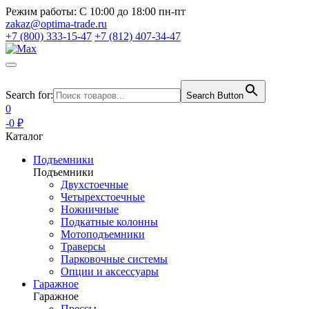
Режим работы:
С 10:00 до 18:00 пн-пт
zakaz@optima-trade.ru
+7 (800) 333-15-47
+7 (812) 407-34-47
Search for:
Search Button
0
-0 ₽
Каталог
Подъемники
Подъемники
Двухстоечные
Четырехстоечные
Ножничные
Подкатные колонны
Мотоподъемники
Траверсы
Парковочные системы
Опции и аксессуары
Гаражное
Гаражное
Прессы