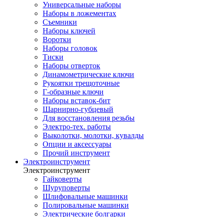
Универсальные наборы
Наборы в ложементах
Съемники
Наборы ключей
Воротки
Наборы головок
Тиски
Наборы отверток
Динамометрические ключи
Рукоятки трещоточные
Г-образные ключи
Наборы вставок-бит
Шарнирно-губцевый
Для восстановления резьбы
Электро-тех. работы
Выколотки, молотки, кувалды
Опции и аксессуары
Прочий инструмент
Электроинструмент
Электроинструмент
Гайковерты
Шуруповерты
Шлифовальные машинки
Полировальные машинки
Электрические болгарки