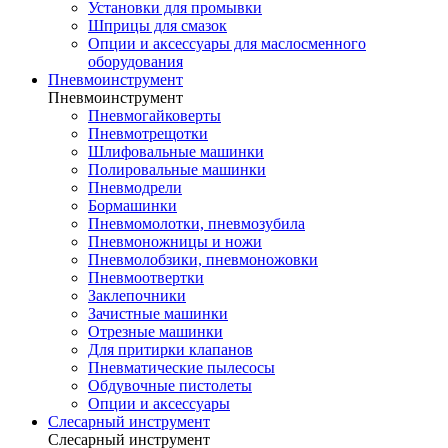
Установки для промывки
Шприцы для смазок
Опции и аксессуары для маслосменного
оборудования
Пневмоинструмент
Пневмоинструмент
Пневмогайковерты
Пневмотрещотки
Шлифовальные машинки
Полировальные машинки
Пневмодрели
Бормашинки
Пневмомолотки, пневмозубила
Пневмоножницы и ножи
Пневмолобзики, пневмоножовки
Пневмоотвертки
Заклепочники
Зачистные машинки
Отрезные машинки
Для притирки клапанов
Пневматические пылесосы
Обдувочные пистолеты
Опции и аксессуары
Слесарный инструмент
Слесарный инструмент