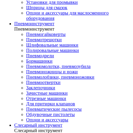
Установки для промывки
Шприцы для смазок
Опции и аксессуары для маслосменного
оборудования
Пневмоинструмент
Пневмоинструмент
Пневмогайковерты
Пневмотрещотки
Шлифовальные машинки
Полировальные машинки
Пневмодрели
Бормашинки
Пневмомолотки, пневмозубила
Пневмоножницы и ножи
Пневмолобзики, пневмоножовки
Пневмоотвертки
Заклепочники
Зачистные машинки
Отрезные машинки
Для притирки клапанов
Пневматические пылесосы
Обдувочные пистолеты
Опции и аксессуары
Слесарный инструмент
Слесарный инструмент