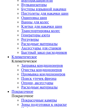
Борторасширители
Вулканизаторы
Бустеры взрывной накачки
Пистолеты для накачки шин
Ошиповка шин
Ванны для колес
Клетки для накачки шин
Транспортировка колес
Генераторы азота
Регруверы
Расходные материалы
Аксессуары для станков
Быстрый заказ расходников
Климатическое
Климатическое
Заправка кондиционеров
Очистка кондиционеров
Промывка кондиционеров
Поиск утечек фреона
Опции, аксессуары
Расходные материалы
Покрасочное
Покрасочное
Покрасочные камеры
Зоны подготовки к окраске