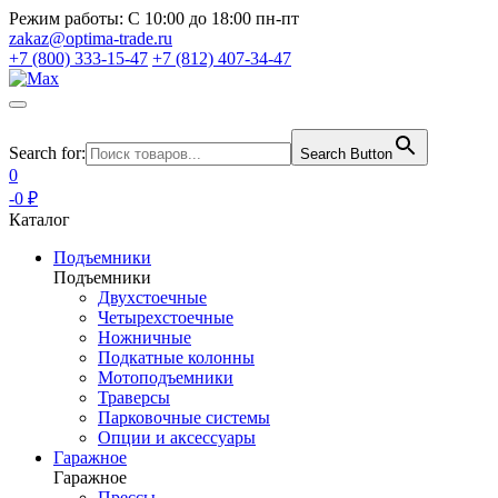
Режим работы:
С 10:00 до 18:00 пн-пт
zakaz@optima-trade.ru
+7 (800) 333-15-47
+7 (812) 407-34-47
Search for:
Search Button
0
-0 ₽
Каталог
Подъемники
Подъемники
Двухстоечные
Четырехстоечные
Ножничные
Подкатные колонны
Мотоподъемники
Траверсы
Парковочные системы
Опции и аксессуары
Гаражное
Гаражное
Прессы