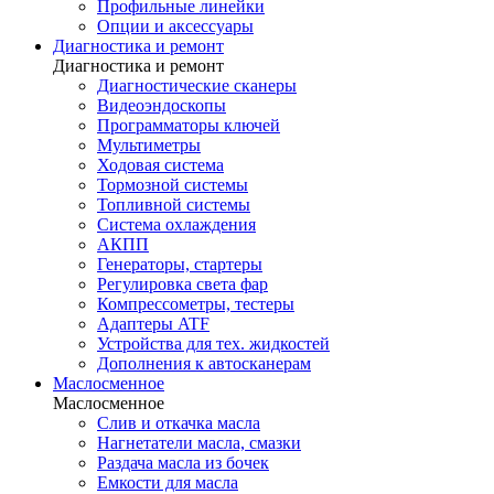
Профильные линейки
Опции и аксессуары
Диагностика и ремонт
Диагностика и ремонт
Диагностические сканеры
Видеоэндоскопы
Программаторы ключей
Мультиметры
Ходовая система
Тормозной системы
Топливной системы
Система охлаждения
АКПП
Генераторы, стартеры
Регулировка света фар
Компрессометры, тестеры
Адаптеры ATF
Устройства для тех. жидкостей
Дополнения к автосканерам
Маслосменное
Маслосменное
Слив и откачка масла
Нагнетатели масла, смазки
Раздача масла из бочек
Емкости для масла