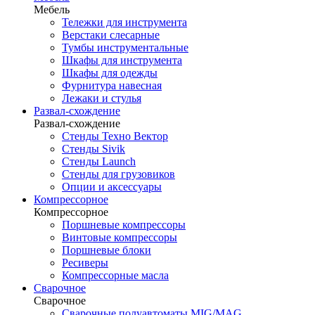
Мебель
Тележки для инструмента
Верстаки слесарные
Тумбы инструментальные
Шкафы для инструмента
Шкафы для одежды
Фурнитура навесная
Лежаки и стулья
Развал-схождение
Развал-схождение
Стенды Техно Вектор
Стенды Sivik
Стенды Launch
Стенды для грузовиков
Опции и аксессуары
Компрессорное
Компрессорное
Поршневые компрессоры
Винтовые компрессоры
Поршневые блоки
Ресиверы
Компрессорные масла
Сварочное
Сварочное
Сварочные полуавтоматы MIG/MAG