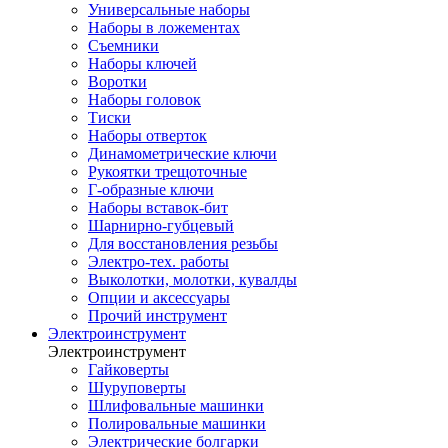
Универсальные наборы
Наборы в ложементах
Съемники
Наборы ключей
Воротки
Наборы головок
Тиски
Наборы отверток
Динамометрические ключи
Рукоятки трещоточные
Г-образные ключи
Наборы вставок-бит
Шарнирно-губцевый
Для восстановления резьбы
Электро-тех. работы
Выколотки, молотки, кувалды
Опции и аксессуары
Прочий инструмент
Электроинструмент
Электроинструмент
Гайковерты
Шуруповерты
Шлифовальные машинки
Полировальные машинки
Электрические болгарки