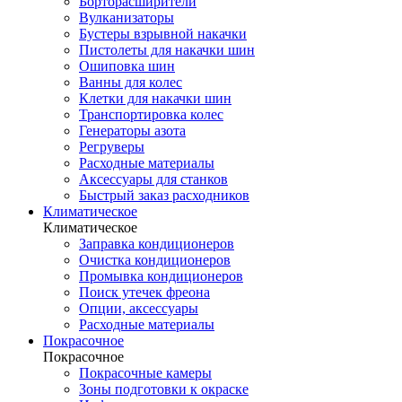
Борторасширители
Вулканизаторы
Бустеры взрывной накачки
Пистолеты для накачки шин
Ошиповка шин
Ванны для колес
Клетки для накачки шин
Транспортировка колес
Генераторы азота
Регруверы
Расходные материалы
Аксессуары для станков
Быстрый заказ расходников
Климатическое
Климатическое
Заправка кондиционеров
Очистка кондиционеров
Промывка кондиционеров
Поиск утечек фреона
Опции, аксессуары
Расходные материалы
Покрасочное
Покрасочное
Покрасочные камеры
Зоны подготовки к окраске