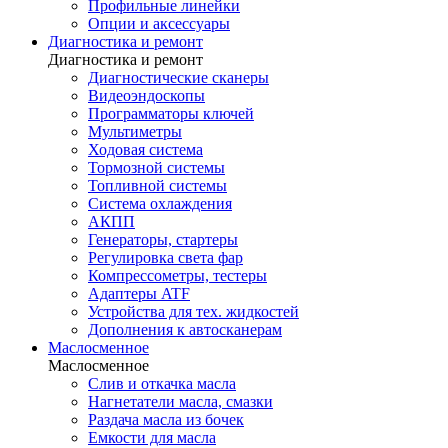
Профильные линейки
Опции и аксессуары
Диагностика и ремонт
Диагностика и ремонт
Диагностические сканеры
Видеоэндоскопы
Программаторы ключей
Мультиметры
Ходовая система
Тормозной системы
Топливной системы
Система охлаждения
АКПП
Генераторы, стартеры
Регулировка света фар
Компрессометры, тестеры
Адаптеры ATF
Устройства для тех. жидкостей
Дополнения к автосканерам
Маслосменное
Маслосменное
Слив и откачка масла
Нагнетатели масла, смазки
Раздача масла из бочек
Емкости для масла