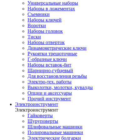
Универсальные наборы
Наборы в ложементах
Съемники
Наборы ключей
Воротки
Наборы головок
Тиски
Наборы отверток
Динамометрические ключи
Рукоятки трещоточные
Г-образные ключи
Наборы вставок-бит
Шарнирно-губцевый
Для восстановления резьбы
Электро-тех. работы
Выколотки, молотки, кувалды
Опции и аксессуары
Прочий инструмент
Электроинструмент
Электроинструмент
Гайковерты
Шуруповерты
Шлифовальные машинки
Полировальные машинки
Электрические болгарки