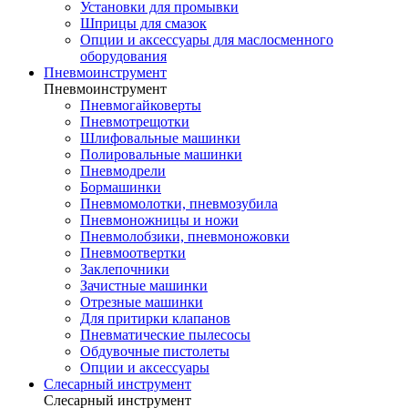
Установки для промывки
Шприцы для смазок
Опции и аксессуары для маслосменного
оборудования
Пневмоинструмент
Пневмоинструмент
Пневмогайковерты
Пневмотрещотки
Шлифовальные машинки
Полировальные машинки
Пневмодрели
Бормашинки
Пневмомолотки, пневмозубила
Пневмоножницы и ножи
Пневмолобзики, пневмоножовки
Пневмоотвертки
Заклепочники
Зачистные машинки
Отрезные машинки
Для притирки клапанов
Пневматические пылесосы
Обдувочные пистолеты
Опции и аксессуары
Слесарный инструмент
Слесарный инструмент