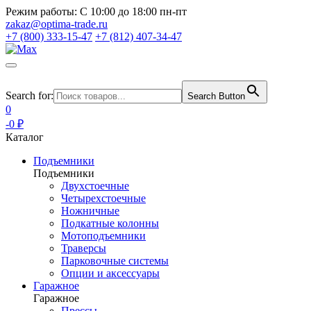
Режим работы:
С 10:00 до 18:00 пн-пт
zakaz@optima-trade.ru
+7 (800) 333-15-47
+7 (812) 407-34-47
Search for:
Search Button
0
-0 ₽
Каталог
Подъемники
Подъемники
Двухстоечные
Четырехстоечные
Ножничные
Подкатные колонны
Мотоподъемники
Траверсы
Парковочные системы
Опции и аксессуары
Гаражное
Гаражное
Прессы