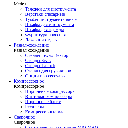
Мебель
Тележки для инструмента
Верстаки слесарные
Тумбы инструментальные
Шкафы для инструмента
Шкафы для одежды
Фурнитура навесная
Лежаки и стулья
Развал-схождение
Развал-схождение
Стенды Техно Вектор
Стенды Sivik
Стенды Launch
Стенды для грузовиков
Опции и аксессуары
Компрессорное
Компрессорное
Поршневые компрессоры
Винтовые компрессоры
Поршневые блоки
Ресиверы
Компрессорные масла
Сварочное
Сварочное
Сварочные полуавтоматы MIG/MAG