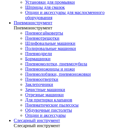
Установки для промывки
Шприцы для смазок
Опции и аксессуары для маслосменного
оборудования
Пневмоинструмент
Пневмоинструмент
Пневмогайковерты
Пневмотрещотки
Шлифовальные машинки
Полировальные машинки
Пневмодрели
Бормашинки
Пневмомолотки, пневмозубила
Пневмоножницы и ножи
Пневмолобзики, пневмоножовки
Пневмоотвертки
Заклепочники
Зачистные машинки
Отрезные машинки
Для притирки клапанов
Пневматические пылесосы
Обдувочные пистолеты
Опции и аксессуары
Слесарный инструмент
Слесарный инструмент