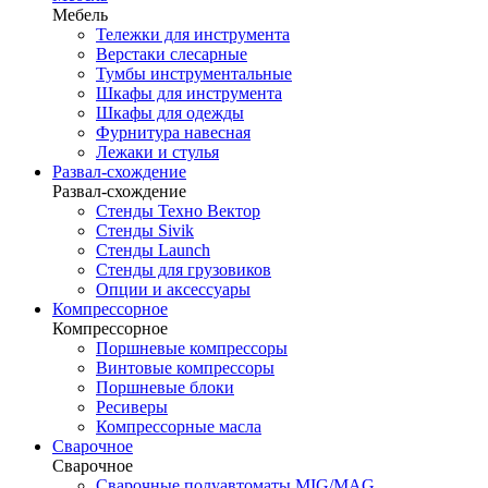
Мебель
Тележки для инструмента
Верстаки слесарные
Тумбы инструментальные
Шкафы для инструмента
Шкафы для одежды
Фурнитура навесная
Лежаки и стулья
Развал-схождение
Развал-схождение
Стенды Техно Вектор
Стенды Sivik
Стенды Launch
Стенды для грузовиков
Опции и аксессуары
Компрессорное
Компрессорное
Поршневые компрессоры
Винтовые компрессоры
Поршневые блоки
Ресиверы
Компрессорные масла
Сварочное
Сварочное
Сварочные полуавтоматы MIG/MAG