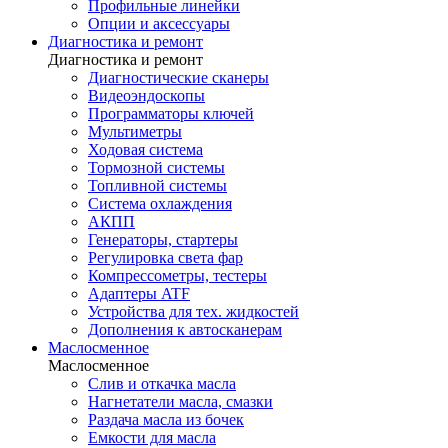
Профильные линейки
Опции и аксессуары
Диагностика и ремонт
Диагностика и ремонт
Диагностические сканеры
Видеоэндоскопы
Программаторы ключей
Мультиметры
Ходовая система
Тормозной системы
Топливной системы
Система охлаждения
АКПП
Генераторы, стартеры
Регулировка света фар
Компрессометры, тестеры
Адаптеры ATF
Устройства для тех. жидкостей
Дополнения к автосканерам
Маслосменное
Маслосменное
Слив и откачка масла
Нагнетатели масла, смазки
Раздача масла из бочек
Емкости для масла