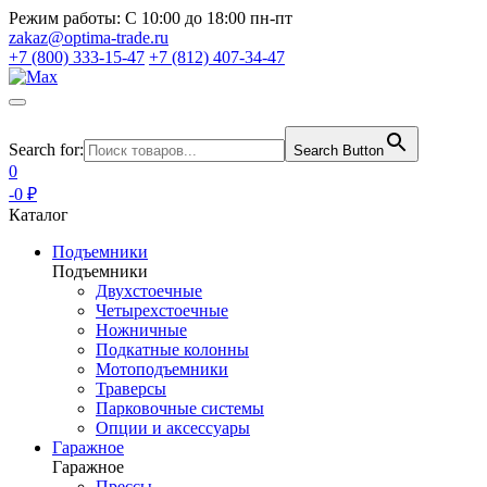
Режим работы:
С 10:00 до 18:00 пн-пт
zakaz@optima-trade.ru
+7 (800) 333-15-47
+7 (812) 407-34-47
Search for:
Search Button
0
-0 ₽
Каталог
Подъемники
Подъемники
Двухстоечные
Четырехстоечные
Ножничные
Подкатные колонны
Мотоподъемники
Траверсы
Парковочные системы
Опции и аксессуары
Гаражное
Гаражное
Прессы