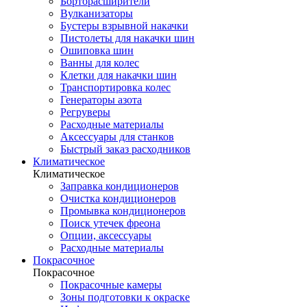
Борторасширители
Вулканизаторы
Бустеры взрывной накачки
Пистолеты для накачки шин
Ошиповка шин
Ванны для колес
Клетки для накачки шин
Транспортировка колес
Генераторы азота
Регруверы
Расходные материалы
Аксессуары для станков
Быстрый заказ расходников
Климатическое
Климатическое
Заправка кондиционеров
Очистка кондиционеров
Промывка кондиционеров
Поиск утечек фреона
Опции, аксессуары
Расходные материалы
Покрасочное
Покрасочное
Покрасочные камеры
Зоны подготовки к окраске