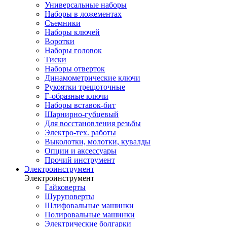
Универсальные наборы
Наборы в ложементах
Съемники
Наборы ключей
Воротки
Наборы головок
Тиски
Наборы отверток
Динамометрические ключи
Рукоятки трещоточные
Г-образные ключи
Наборы вставок-бит
Шарнирно-губцевый
Для восстановления резьбы
Электро-тех. работы
Выколотки, молотки, кувалды
Опции и аксессуары
Прочий инструмент
Электроинструмент
Электроинструмент
Гайковерты
Шуруповерты
Шлифовальные машинки
Полировальные машинки
Электрические болгарки