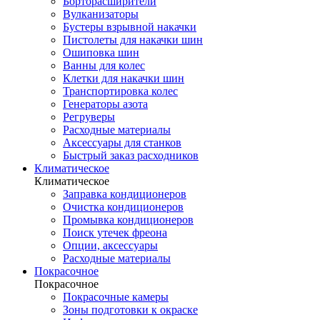
Борторасширители
Вулканизаторы
Бустеры взрывной накачки
Пистолеты для накачки шин
Ошиповка шин
Ванны для колес
Клетки для накачки шин
Транспортировка колес
Генераторы азота
Регруверы
Расходные материалы
Аксессуары для станков
Быстрый заказ расходников
Климатическое
Климатическое
Заправка кондиционеров
Очистка кондиционеров
Промывка кондиционеров
Поиск утечек фреона
Опции, аксессуары
Расходные материалы
Покрасочное
Покрасочное
Покрасочные камеры
Зоны подготовки к окраске