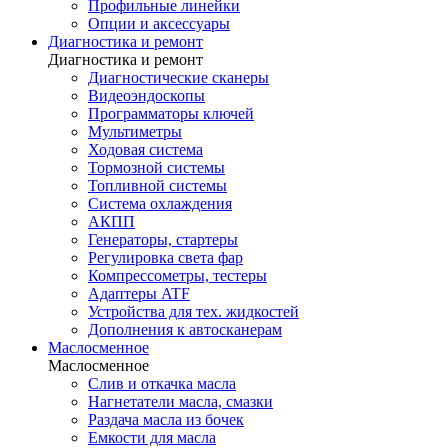
Профильные линейки
Опции и аксессуары
Диагностика и ремонт
Диагностика и ремонт
Диагностические сканеры
Видеоэндоскопы
Программаторы ключей
Мультиметры
Ходовая система
Тормозной системы
Топливной системы
Система охлаждения
АКПП
Генераторы, стартеры
Регулировка света фар
Компрессометры, тестеры
Адаптеры ATF
Устройства для тех. жидкостей
Дополнения к автосканерам
Маслосменное
Маслосменное
Слив и откачка масла
Нагнетатели масла, смазки
Раздача масла из бочек
Емкости для масла