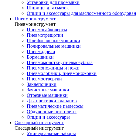
Установки для промывки
Шприцы для смазок
Опции и аксессуары для маслосменного оборудова
Пневмоинструмент
Пневмоинструмент
Пневмогайковерты
Пневмотрещотки
Шлифовальные машинки
Полировальные машинки
Пневмодрели
Бормашинки
Пневмомолотки, пневмозубила
Пневмоножницы и ножи
Пневмолобзики, пневмоножовки
Пневмоотвертки
Заклепочники
Зачистные машинки
Отрезные машинки
Для притирки клапанов
Пневматические пылесосы
Обдувочные пистолеты
Опции и аксессуары
Слесарный инструмент
Слесарный инструмент
Универсальные наборы