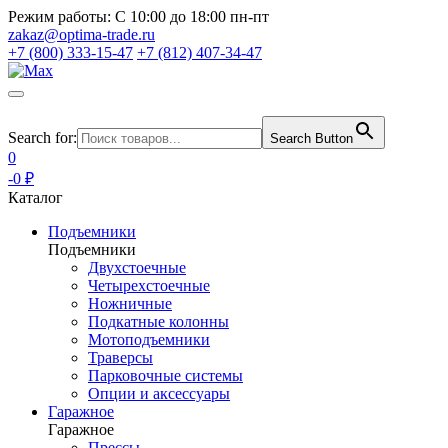
Режим работы:
С 10:00 до 18:00 пн-пт
zakaz@optima-trade.ru
+7 (800) 333-15-47
+7 (812) 407-34-47
Search for:
Search Button
0
-0 ₽
Каталог
Подъемники
Подъемники
Двухстоечные
Четырехстоечные
Ножничные
Подкатные колонны
Мотоподъемники
Траверсы
Парковочные системы
Опции и аксессуары
Гаражное
Гаражное
Прессы