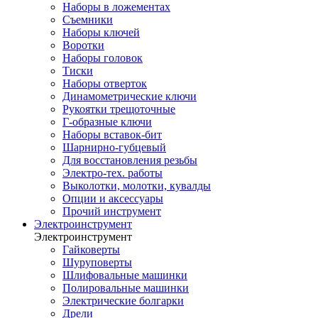
Наборы в ложементах
Съемники
Наборы ключей
Воротки
Наборы головок
Тиски
Наборы отверток
Динамометрические ключи
Рукоятки трещоточные
Г-образные ключи
Наборы вставок-бит
Шарнирно-губцевый
Для восстановления резьбы
Электро-тех. работы
Выколотки, молотки, кувалды
Опции и аксессуары
Прочий инструмент
Электроинструмент
Электроинструмент
Гайковерты
Шуруповерты
Шлифовальные машинки
Полировальные машинки
Электрические болгарки
Дрели