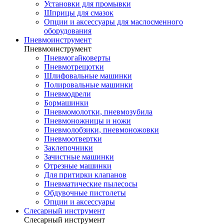
Установки для промывки
Шприцы для смазок
Опции и аксессуары для маслосменного
оборудования
Пневмоинструмент
Пневмоинструмент
Пневмогайковерты
Пневмотрещотки
Шлифовальные машинки
Полировальные машинки
Пневмодрели
Бормашинки
Пневмомолотки, пневмозубила
Пневмоножницы и ножи
Пневмолобзики, пневмоножовки
Пневмоотвертки
Заклепочники
Зачистные машинки
Отрезные машинки
Для притирки клапанов
Пневматические пылесосы
Обдувочные пистолеты
Опции и аксессуары
Слесарный инструмент
Слесарный инструмент