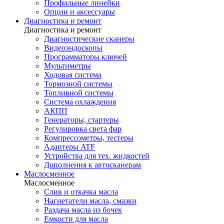
Профильные линейки
Опции и аксессуары
Диагностика и ремонт
Диагностика и ремонт
Диагностические сканеры
Видеоэндоскопы
Программаторы ключей
Мультиметры
Ходовая система
Тормозной системы
Топливной системы
Система охлаждения
АКПП
Генераторы, стартеры
Регулировка света фар
Компрессометры, тестеры
Адаптеры ATF
Устройства для тех. жидкостей
Дополнения к автосканерам
Маслосменное
Маслосменное
Слив и откачка масла
Нагнетатели масла, смазки
Раздача масла из бочек
Емкости для масла