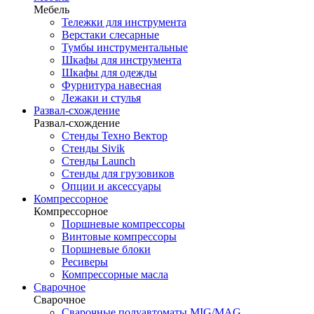
Мебель
Тележки для инструмента
Верстаки слесарные
Тумбы инструментальные
Шкафы для инструмента
Шкафы для одежды
Фурнитура навесная
Лежаки и стулья
Развал-схождение
Развал-схождение
Стенды Техно Вектор
Стенды Sivik
Стенды Launch
Стенды для грузовиков
Опции и аксессуары
Компрессорное
Компрессорное
Поршневые компрессоры
Винтовые компрессоры
Поршневые блоки
Ресиверы
Компрессорные масла
Сварочное
Сварочное
Сварочные полуавтоматы MIG/MAG