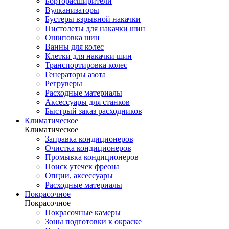
Борторасширители
Вулканизаторы
Бустеры взрывной накачки
Пистолеты для накачки шин
Ошиповка шин
Ванны для колес
Клетки для накачки шин
Транспортировка колес
Генераторы азота
Регруверы
Расходные материалы
Аксессуары для станков
Быстрый заказ расходников
Климатическое
Климатическое
Заправка кондиционеров
Очистка кондиционеров
Промывка кондиционеров
Поиск утечек фреона
Опции, аксессуары
Расходные материалы
Покрасочное
Покрасочное
Покрасочные камеры
Зоны подготовки к окраске