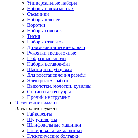
Универсальные наборы
Наборы в ложементах
Съемники
Наборы ключей
Воротки
Наборы головок
Тиски
Наборы отверток
Динамометрические ключи
Рукоятки трещоточные
Г-образные ключи
Наборы вставок-бит
Шарнирно-губцевый
Для восстановления резьбы
Электро-тех. работы
Выколотки, молотки, кувалды
Опции и аксессуары
Прочий инструмент
Электроинструмент
Электроинструмент
Гайковерты
Шуруповерты
Шлифовальные машинки
Полировальные машинки
Электрические болгарки