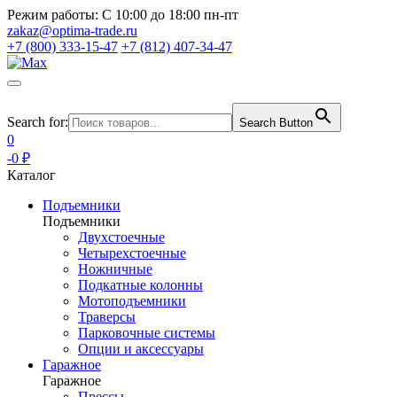
Режим работы:
С 10:00 до 18:00 пн-пт
zakaz@optima-trade.ru
+7 (800) 333-15-47
+7 (812) 407-34-47
Search for:
Search Button
0
-0 ₽
Каталог
Подъемники
Подъемники
Двухстоечные
Четырехстоечные
Ножничные
Подкатные колонны
Мотоподъемники
Траверсы
Парковочные системы
Опции и аксессуары
Гаражное
Гаражное
Прессы