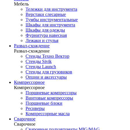
Мебель
Тележки для инструмента
Верстаки слесарные
Тумбы инструментальные
Шкафы для инструмента
Шкафы для одежды
Фурнитура навесная
Лежаки и стулья
Развал-схождение
Развал-схождение
Стенды Техно Вектор
Стенды Sivik
Стенды Launch
Стенды для грузовиков
Опции и аксессуары
Компрессорное
Компрессорное
Поршневые компрессоры
Винтовые компрессоры
Поршневые блоки
Ресиверы
Компрессорные масла
Сварочное
Сварочное
Сварочные полуавтоматы MIG/MAG