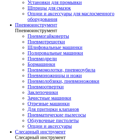
Установки для промывки
Шприцы для смазок
Опции и аксессуары для маслосменного
оборудования
Пневмоинструмент
Пневмоинструмент
Пневмогайковерты
Пневмотрещотки
Шлифовальные машинки
Полировальные машинки
Пневмодрели
Бормашинки
Пневмомолотки, пневмозубила
Пневмоножницы и ножи
Пневмолобзики, пневмоножовки
Пневмоотвертки
Заклепочники
Зачистные машинки
Отрезные машинки
Для притирки клапанов
Пневматические пылесосы
Обдувочные пистолеты
Опции и аксессуары
Слесарный инструмент
Слесарный инструмент