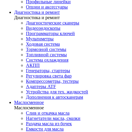
Профильные линейки
Опции и аксессуары
Диагностика и ремонт
Диагностика и ремонт
Диагностические сканеры
Видеоэндоскопы
Программаторы ключей
Мультиметры
Ходовая система
Тормозной системы
Топливной системы
Система охлаждения
АКПП
Генераторы, стартеры
Регулировка света фар
Компрессометры, тестеры
Адаптеры ATF
Устройства для тех. жидкостей
Дополнения к автосканерам
Маслосменное
Маслосменное
Слив и откачка масла
Нагнетатели масла, смазки
Раздача масла из бочек
Емкости для масла