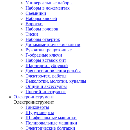
Универсальные наборы
Наборы в ложементах
Съемники
Наборы ключей
Воротки
Наборы головок
Тиски
Наборы отверток
Динамометрические ключи
Рукоятки трещоточные
Г-образные ключи
Наборы вставок-бит
Шарнирно-губцевый
Для восстановления резьбы
Электро-тех. работы
Выколотки, молотки, кувалды
Опции и аксессуары
Прочий инструмент
Электроинструмент
Электроинструмент
Гайковерты
Шуруповерты
Шлифовальные машинки
Полировальные машинки
Электрические болгарки