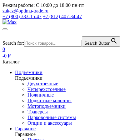
Режим работы:
С 10:00 до 18:00 пн-пт
zakaz@optima-trade.ru
+7 (800) 333-15-47
+7 (812) 407-34-47
Search for:
Search Button
0
-0 ₽
Каталог
Подъемники
Подъемники
Двухстоечные
Четырехстоечные
Ножничные
Подкатные колонны
Мотоподъемники
Траверсы
Парковочные системы
Опции и аксессуары
Гаражное
Гаражное
Прессы