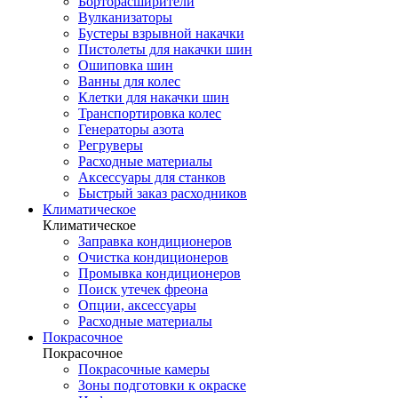
Борторасширители
Вулканизаторы
Бустеры взрывной накачки
Пистолеты для накачки шин
Ошиповка шин
Ванны для колес
Клетки для накачки шин
Транспортировка колес
Генераторы азота
Регруверы
Расходные материалы
Аксессуары для станков
Быстрый заказ расходников
Климатическое
Климатическое
Заправка кондиционеров
Очистка кондиционеров
Промывка кондиционеров
Поиск утечек фреона
Опции, аксессуары
Расходные материалы
Покрасочное
Покрасочное
Покрасочные камеры
Зоны подготовки к окраске