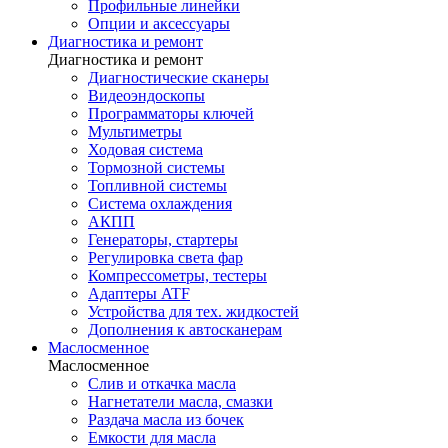
Профильные линейки
Опции и аксессуары
Диагностика и ремонт
Диагностика и ремонт
Диагностические сканеры
Видеоэндоскопы
Программаторы ключей
Мультиметры
Ходовая система
Тормозной системы
Топливной системы
Система охлаждения
АКПП
Генераторы, стартеры
Регулировка света фар
Компрессометры, тестеры
Адаптеры ATF
Устройства для тех. жидкостей
Дополнения к автосканерам
Маслосменное
Маслосменное
Слив и откачка масла
Нагнетатели масла, смазки
Раздача масла из бочек
Емкости для масла