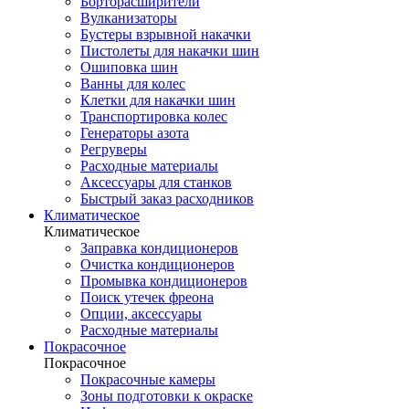
Борторасширители
Вулканизаторы
Бустеры взрывной накачки
Пистолеты для накачки шин
Ошиповка шин
Ванны для колес
Клетки для накачки шин
Транспортировка колес
Генераторы азота
Регруверы
Расходные материалы
Аксессуары для станков
Быстрый заказ расходников
Климатическое
Климатическое
Заправка кондиционеров
Очистка кондиционеров
Промывка кондиционеров
Поиск утечек фреона
Опции, аксессуары
Расходные материалы
Покрасочное
Покрасочное
Покрасочные камеры
Зоны подготовки к окраске