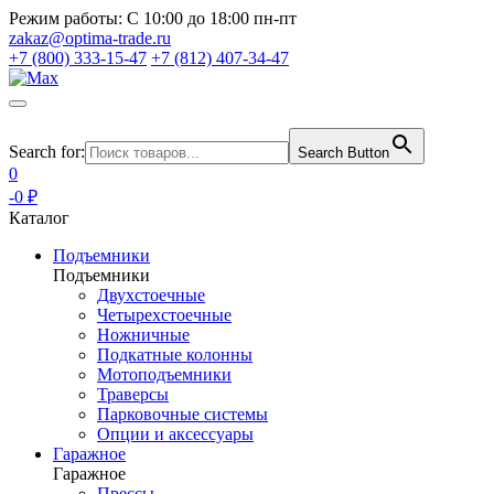
Режим работы:
С 10:00 до 18:00 пн-пт
zakaz@optima-trade.ru
+7 (800) 333-15-47
+7 (812) 407-34-47
Search for:
Search Button
0
-0 ₽
Каталог
Подъемники
Подъемники
Двухстоечные
Четырехстоечные
Ножничные
Подкатные колонны
Мотоподъемники
Траверсы
Парковочные системы
Опции и аксессуары
Гаражное
Гаражное
Прессы