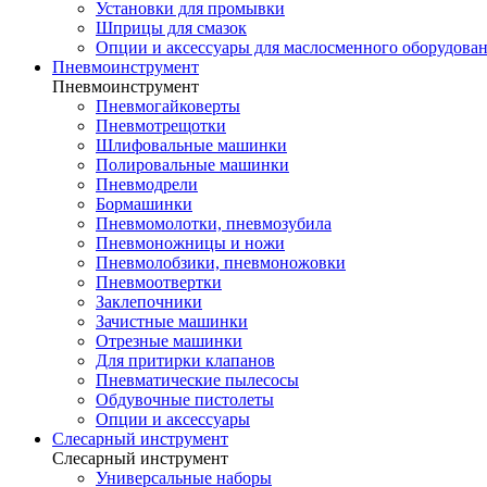
Установки для промывки
Шприцы для смазок
Опции и аксессуары для маслосменного оборудова
Пневмоинструмент
Пневмоинструмент
Пневмогайковерты
Пневмотрещотки
Шлифовальные машинки
Полировальные машинки
Пневмодрели
Бормашинки
Пневмомолотки, пневмозубила
Пневмоножницы и ножи
Пневмолобзики, пневмоножовки
Пневмоотвертки
Заклепочники
Зачистные машинки
Отрезные машинки
Для притирки клапанов
Пневматические пылесосы
Обдувочные пистолеты
Опции и аксессуары
Слесарный инструмент
Слесарный инструмент
Универсальные наборы