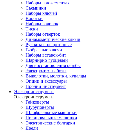
Наборы в ложементах
Съемники
Наборы ключей
Воротки
Наборы головок
Тиски
Наборы отверток
Динамометрические ключи
Рукоятки трещоточные
Г-образные ключи
Наборы вставок-бит
Шарнирно-губцевый
Для восстановления резьбы
Электро-тех. работы
Выколотки, молотки, кувалды
Опции и аксессуары
Прочий инструмент
Электроинструмент
Электроинструмент
Гайковерты
Шуруповерты
Шлифовальные машинки
Полировальные машинки
Электрические болгарки
Дрели