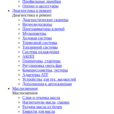
Профильные линейки
Опции и аксессуары
Диагностика и ремонт
Диагностика и ремонт
Диагностические сканеры
Видеоэндоскопы
Программаторы ключей
Мультиметры
Ходовая система
Тормозной системы
Топливной системы
Система охлаждения
АКПП
Генераторы, стартеры
Регулировка света фар
Компрессометры, тестеры
Адаптеры ATF
Устройства для тех. жидкостей
Дополнения к автосканерам
Маслосменное
Маслосменное
Слив и откачка масла
Нагнетатели масла, смазки
Раздача масла из бочек
Емкости для масла