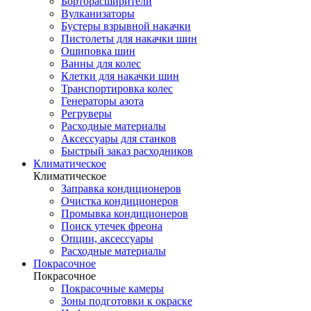
Борторасширители
Вулканизаторы
Бустеры взрывной накачки
Пистолеты для накачки шин
Ошиповка шин
Ванны для колес
Клетки для накачки шин
Транспортировка колес
Генераторы азота
Регруверы
Расходные материалы
Аксессуары для станков
Быстрый заказ расходников
Климатическое
Климатическое
Заправка кондиционеров
Очистка кондиционеров
Промывка кондиционеров
Поиск утечек фреона
Опции, аксессуары
Расходные материалы
Покрасочное
Покрасочное
Покрасочные камеры
Зоны подготовки к окраске