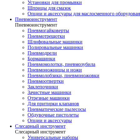
Установки для промывки
Шприцы для смазок
Опции и аксессуары для маслосменного оборудова
Пневмоинструмент
Пневмоинструмент
Пневмогайковерты
Пневмотрещотки
Шлифовальные машинки
Полировальные машинки
Пневмодрели
Бормашинки
Пневмомолотки, пневмозубила
Пневмоножницы и ножи
Пневмолобзики, пневмоножовки
Пневмоотвертки
Заклепочники
Зачистные машинки
Отрезные машинки
Для притирки клапанов
Пневматические пылесосы
Обдувочные пистолеты
Опции и аксессуары
Слесарный инструмент
Слесарный инструмент
Универсальные наборы