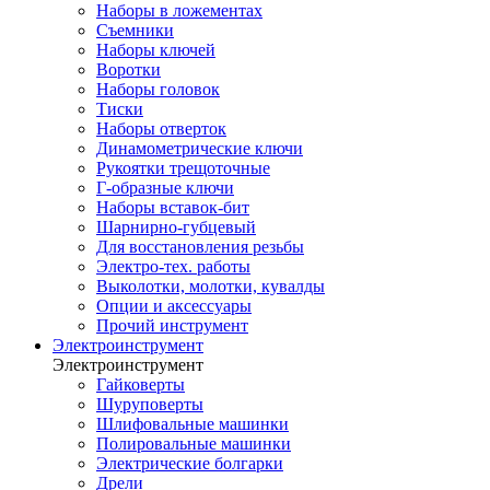
Наборы в ложементах
Съемники
Наборы ключей
Воротки
Наборы головок
Тиски
Наборы отверток
Динамометрические ключи
Рукоятки трещоточные
Г-образные ключи
Наборы вставок-бит
Шарнирно-губцевый
Для восстановления резьбы
Электро-тех. работы
Выколотки, молотки, кувалды
Опции и аксессуары
Прочий инструмент
Электроинструмент
Электроинструмент
Гайковерты
Шуруповерты
Шлифовальные машинки
Полировальные машинки
Электрические болгарки
Дрели