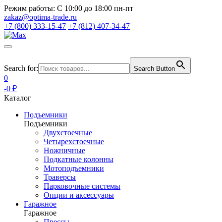
Режим работы:
С 10:00 до 18:00 пн-пт
zakaz@optima-trade.ru
+7 (800) 333-15-47
+7 (812) 407-34-47
Search for:
Search Button
0
-0 ₽
Каталог
Подъемники
Подъемники
Двухстоечные
Четырехстоечные
Ножничные
Подкатные колонны
Мотоподъемники
Траверсы
Парковочные системы
Опции и аксессуары
Гаражное
Гаражное
Прессы