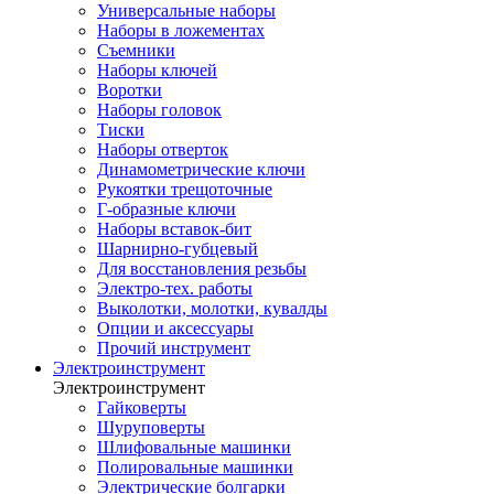
Универсальные наборы
Наборы в ложементах
Съемники
Наборы ключей
Воротки
Наборы головок
Тиски
Наборы отверток
Динамометрические ключи
Рукоятки трещоточные
Г-образные ключи
Наборы вставок-бит
Шарнирно-губцевый
Для восстановления резьбы
Электро-тех. работы
Выколотки, молотки, кувалды
Опции и аксессуары
Прочий инструмент
Электроинструмент
Электроинструмент
Гайковерты
Шуруповерты
Шлифовальные машинки
Полировальные машинки
Электрические болгарки