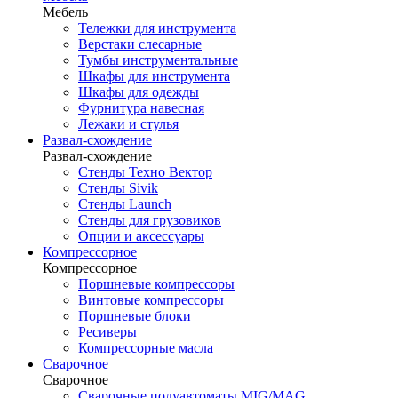
Мебель
Тележки для инструмента
Верстаки слесарные
Тумбы инструментальные
Шкафы для инструмента
Шкафы для одежды
Фурнитура навесная
Лежаки и стулья
Развал-схождение
Развал-схождение
Стенды Техно Вектор
Стенды Sivik
Стенды Launch
Стенды для грузовиков
Опции и аксессуары
Компрессорное
Компрессорное
Поршневые компрессоры
Винтовые компрессоры
Поршневые блоки
Ресиверы
Компрессорные масла
Сварочное
Сварочное
Сварочные полуавтоматы MIG/MAG