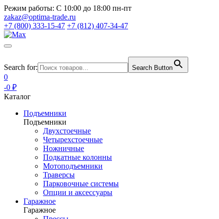
Режим работы:
С 10:00 до 18:00 пн-пт
zakaz@optima-trade.ru
+7 (800) 333-15-47
+7 (812) 407-34-47
Search for:
Search Button
0
-0 ₽
Каталог
Подъемники
Подъемники
Двухстоечные
Четырехстоечные
Ножничные
Подкатные колонны
Мотоподъемники
Траверсы
Парковочные системы
Опции и аксессуары
Гаражное
Гаражное
Прессы