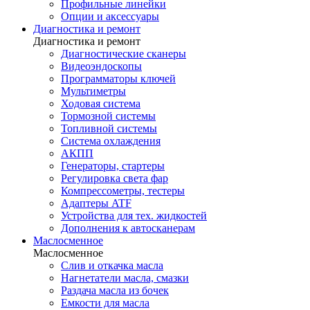
Профильные линейки
Опции и аксессуары
Диагностика и ремонт
Диагностика и ремонт
Диагностические сканеры
Видеоэндоскопы
Программаторы ключей
Мультиметры
Ходовая система
Тормозной системы
Топливной системы
Система охлаждения
АКПП
Генераторы, стартеры
Регулировка света фар
Компрессометры, тестеры
Адаптеры ATF
Устройства для тех. жидкостей
Дополнения к автосканерам
Маслосменное
Маслосменное
Слив и откачка масла
Нагнетатели масла, смазки
Раздача масла из бочек
Емкости для масла