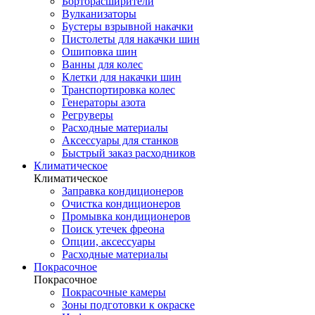
Борторасширители
Вулканизаторы
Бустеры взрывной накачки
Пистолеты для накачки шин
Ошиповка шин
Ванны для колес
Клетки для накачки шин
Транспортировка колес
Генераторы азота
Регруверы
Расходные материалы
Аксессуары для станков
Быстрый заказ расходников
Климатическое
Климатическое
Заправка кондиционеров
Очистка кондиционеров
Промывка кондиционеров
Поиск утечек фреона
Опции, аксессуары
Расходные материалы
Покрасочное
Покрасочное
Покрасочные камеры
Зоны подготовки к окраске