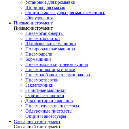
Установки для промывки
Шприцы для смазок
Опции и аксессуары для маслосменного
оборудования
Пневмоинструмент
Пневмоинструмент
Пневмогайковерты
Пневмотрещотки
Шлифовальные машинки
Полировальные машинки
Пневмодрели
Бормашинки
Пневмомолотки, пневмозубила
Пневмоножницы и ножи
Пневмолобзики, пневмоножовки
Пневмоотвертки
Заклепочники
Зачистные машинки
Отрезные машинки
Для притирки клапанов
Пневматические пылесосы
Обдувочные пистолеты
Опции и аксессуары
Слесарный инструмент
Слесарный инструмент