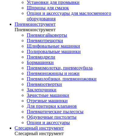
Установки для промывки
Шприцы для смазок
Опции и аксессуары для маслосменного
оборудования
Пневмоинструмент
Пневмоинструмент
Пневмогайковерты
Пневмотрещотки
Шлифовальные машинки
Полировальные машинки
Пневмодрели
Бормашинки
Пневмомолотки, пневмозубила
Пневмоножницы и ножи
Пневмолобзики, пневмоножовки
Пневмоотвертки
Заклепочники
Зачистные машинки
Отрезные машинки
Для притирки клапанов
Пневматические пылесосы
Обдувочные пистолеты
Опции и аксессуары
Слесарный инструмент
Слесарный инструмент