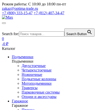
Режим работы:
С 10:00 до 18:00 пн-пт
zakaz@optima-trade.ru
+7 (800) 333-15-47
+7 (812) 407-34-47
Search for:
Search Button
0
-0 ₽
Каталог
Подъемники
Подъемники
Двухстоечные
Четырехстоечные
Ножничные
Подкатные колонны
Мотоподъемники
Траверсы
Парковочные системы
Опции и аксессуары
Гаражное
Гаражное
Прессы