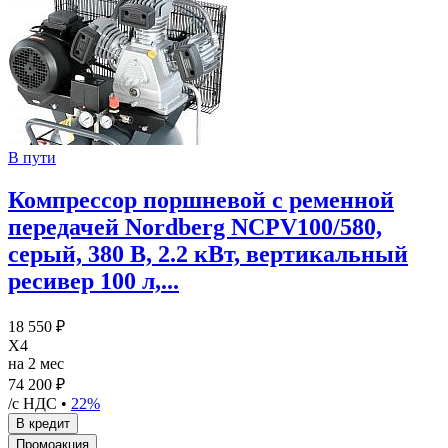
В пути
Компрессор поршневой с ременной
передачей Nordberg NCPV100/580,
серый, 380 В, 2.2 кВт, вертикальный
ресивер 100 л,...
18 550 ₽
X4
на 2 мес
74 200 ₽
/с НДС •
22%