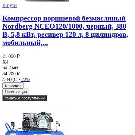
В пути
Компрессор поршневой безмасляный
Nordberg NCEO120/1000, черный, 380
В, 5,8 кВт, ресивер 120 л, 8 цилиндров,
мобильный,...
21 050 ₽
X4
на 2 мес
84 200 ₽
/с НДС •
22%
Узнать о поступлении