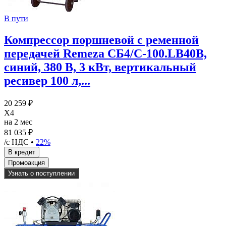
В пути
Компрессор поршневой с ременной
передачей Remeza CБ4/C-100.LB40В,
синий, 380 В, 3 кВт, вертикальный
ресивер 100 л,...
20 259 ₽
X4
на 2 мес
81 035 ₽
/с НДС •
22%
Узнать о поступлении