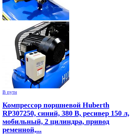
В пути
Компрессор поршневой Huberth
RP307250, синий, 380 В, ресивер 150 л,
мобильный, 2 цилиндра, привод
ременной,...