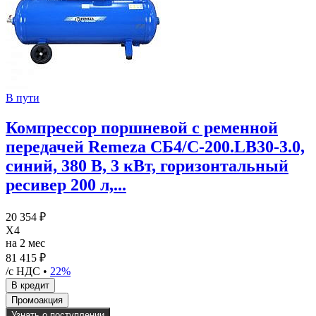
В пути
Компрессор поршневой с ременной
передачей Remeza СБ4/С-200.LB30-3.0,
синий, 380 В, 3 кВт, горизонтальный
ресивер 200 л,...
20 354 ₽
X4
на 2 мес
81 415 ₽
/с НДС •
22%
Узнать о поступлении