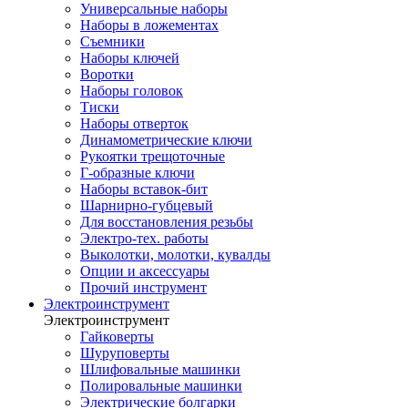
Универсальные наборы
Наборы в ложементах
Съемники
Наборы ключей
Воротки
Наборы головок
Тиски
Наборы отверток
Динамометрические ключи
Рукоятки трещоточные
Г-образные ключи
Наборы вставок-бит
Шарнирно-губцевый
Для восстановления резьбы
Электро-тех. работы
Выколотки, молотки, кувалды
Опции и аксессуары
Прочий инструмент
Электроинструмент
Электроинструмент
Гайковерты
Шуруповерты
Шлифовальные машинки
Полировальные машинки
Электрические болгарки