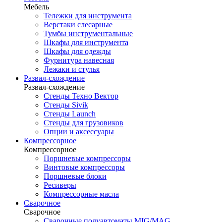
Мебель
Тележки для инструмента
Верстаки слесарные
Тумбы инструментальные
Шкафы для инструмента
Шкафы для одежды
Фурнитура навесная
Лежаки и стулья
Развал-схождение
Развал-схождение
Стенды Техно Вектор
Стенды Sivik
Стенды Launch
Стенды для грузовиков
Опции и аксессуары
Компрессорное
Компрессорное
Поршневые компрессоры
Винтовые компрессоры
Поршневые блоки
Ресиверы
Компрессорные масла
Сварочное
Сварочное
Сварочные полуавтоматы MIG/MAG