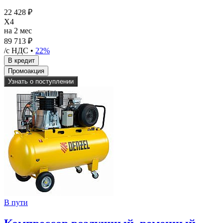
22 428 ₽
X4
на 2 мес
89 713 ₽
/с НДС •
22%
Узнать о поступлении
В пути