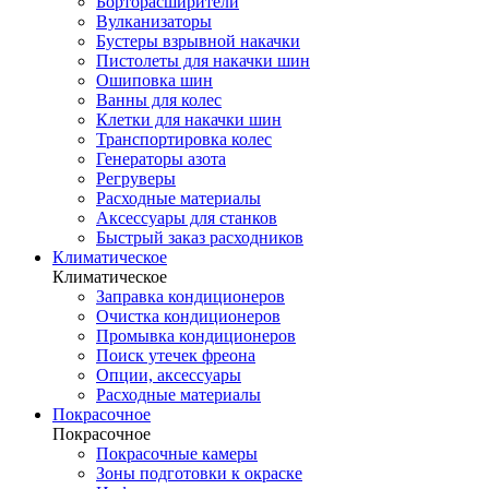
Борторасширители
Вулканизаторы
Бустеры взрывной накачки
Пистолеты для накачки шин
Ошиповка шин
Ванны для колес
Клетки для накачки шин
Транспортировка колес
Генераторы азота
Регруверы
Расходные материалы
Аксессуары для станков
Быстрый заказ расходников
Климатическое
Климатическое
Заправка кондиционеров
Очистка кондиционеров
Промывка кондиционеров
Поиск утечек фреона
Опции, аксессуары
Расходные материалы
Покрасочное
Покрасочное
Покрасочные камеры
Зоны подготовки к окраске