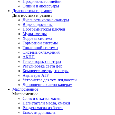
Профильные линейки
Опции и аксессуары
Диагностика и ремонт
Диагностика и ремонт
Диагностические сканеры
Видеоэндоскопы
Программаторы ключей
Мультиметры
Ходовая система
Тормозной системы
Топливной системы
Система охлаждения
АКПП
Генераторы, стартеры
Регулировка света фар
Компрессометры, тестеры
Адаптеры ATF
Устройства для тех. жидкостей
Дополнения к автосканерам
Маслосменное
Маслосменное
Слив и откачка масла
Нагнетатели масла, смазки
Раздача масла из бочек
Емкости для масла