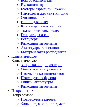
Борторасширители
Вулканизаторы
Бустеры взрывной накачки
Пистолеты для накачки шин
Ошиповка шин
Ванны для колес
Клетки для накачки шин
Транспортировка колес
Генераторы азота
Регруверы
Расходные материалы
Аксессуары для станков
Быстрый заказ расходников
Климатическое
Климатическое
Заправка кондиционеров
Очистка кондиционеров
Промывка кондиционеров
Поиск утечек фреона
Опции, аксессуары
Расходные материалы
Покрасочное
Покрасочное
Покрасочные камеры
Зоны подготовки к окраске