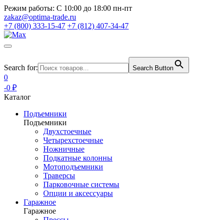
Режим работы:
С 10:00 до 18:00 пн-пт
zakaz@optima-trade.ru
+7 (800) 333-15-47
+7 (812) 407-34-47
Search for:
Search Button
0
-0 ₽
Каталог
Подъемники
Подъемники
Двухстоечные
Четырехстоечные
Ножничные
Подкатные колонны
Мотоподъемники
Траверсы
Парковочные системы
Опции и аксессуары
Гаражное
Гаражное
Прессы