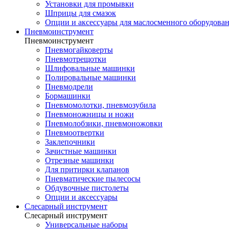
Установки для промывки
Шприцы для смазок
Опции и аксессуары для маслосменного оборудова
Пневмоинструмент
Пневмоинструмент
Пневмогайковерты
Пневмотрещотки
Шлифовальные машинки
Полировальные машинки
Пневмодрели
Бормашинки
Пневмомолотки, пневмозубила
Пневмоножницы и ножи
Пневмолобзики, пневмоножовки
Пневмоотвертки
Заклепочники
Зачистные машинки
Отрезные машинки
Для притирки клапанов
Пневматические пылесосы
Обдувочные пистолеты
Опции и аксессуары
Слесарный инструмент
Слесарный инструмент
Универсальные наборы