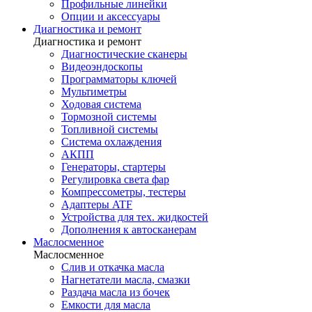
Профильные линейки
Опции и аксессуары
Диагностика и ремонт
Диагностика и ремонт
Диагностические сканеры
Видеоэндоскопы
Программаторы ключей
Мультиметры
Ходовая система
Тормозной системы
Топливной системы
Система охлаждения
АКПП
Генераторы, стартеры
Регулировка света фар
Компрессометры, тестеры
Адаптеры ATF
Устройства для тех. жидкостей
Дополнения к автосканерам
Маслосменное
Маслосменное
Слив и откачка масла
Нагнетатели масла, смазки
Раздача масла из бочек
Емкости для масла