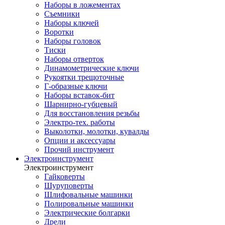
Наборы в ложементах
Съемники
Наборы ключей
Воротки
Наборы головок
Тиски
Наборы отверток
Динамометрические ключи
Рукоятки трещоточные
Г-образные ключи
Наборы вставок-бит
Шарнирно-губцевый
Для восстановления резьбы
Электро-тех. работы
Выколотки, молотки, кувалды
Опции и аксессуары
Прочий инструмент
Электроинструмент
Электроинструмент
Гайковерты
Шуруповерты
Шлифовальные машинки
Полировальные машинки
Электрические болгарки
Дрели