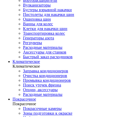
Борторасширители
Вулканизаторы
Бустеры взрывной накачки
Пистолеты для накачки шин
Ошиповка шин
Ванны для колес
Клетки для накачки шин
Транспортировка колес
Генераторы азота
Регруверы
Расходные материалы
Аксессуары для станков
Быстрый заказ расходников
Климатическое
Климатическое
Заправка кондиционеров
Очистка кондиционеров
Промывка кондиционеров
Поиск утечек фреона
Опции, аксессуары
Расходные материалы
Покрасочное
Покрасочное
Покрасочные камеры
Зоны подготовки к окраске