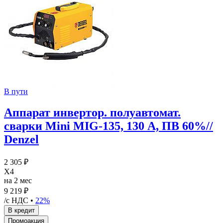
В пути
Аппарат инвертор. полуавтомат.
сварки Mini MIG-135, 130 А, ПВ 60%//
Denzel
2 305 ₽
X4
на 2 мес
9 219 ₽
/с НДС •
22%