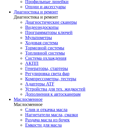
Профильные линейки
Опции и аксессуары
Диагностика и ремонт
Диагностика и ремонт
Диагностические сканеры
Видеоэндоскопы
Программаторы ключей
Мультиметры
Ходовая система
Тормозной системы
Топливной системы
Система охлаждения
АКПП
Генераторы, стартеры
Регулировка света фар
Компрессометры, тестеры
Адаптеры ATF
Устройства для тех. жидкостей
Дополнения к автосканерам
Маслосменное
Маслосменное
Слив и откачка масла
Нагнетатели масла, смазки
Раздача масла из бочек
Емкости для масла