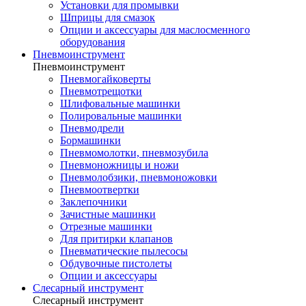
Установки для промывки
Шприцы для смазок
Опции и аксессуары для маслосменного
оборудования
Пневмоинструмент
Пневмоинструмент
Пневмогайковерты
Пневмотрещотки
Шлифовальные машинки
Полировальные машинки
Пневмодрели
Бормашинки
Пневмомолотки, пневмозубила
Пневмоножницы и ножи
Пневмолобзики, пневмоножовки
Пневмоотвертки
Заклепочники
Зачистные машинки
Отрезные машинки
Для притирки клапанов
Пневматические пылесосы
Обдувочные пистолеты
Опции и аксессуары
Слесарный инструмент
Слесарный инструмент