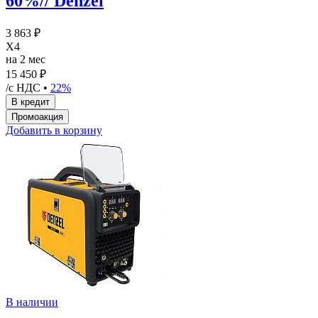
60%// Denzel
3 863 ₽
X4
на 2 мес
15 450 ₽
/с НДС •
22%
Добавить в корзину
В наличии