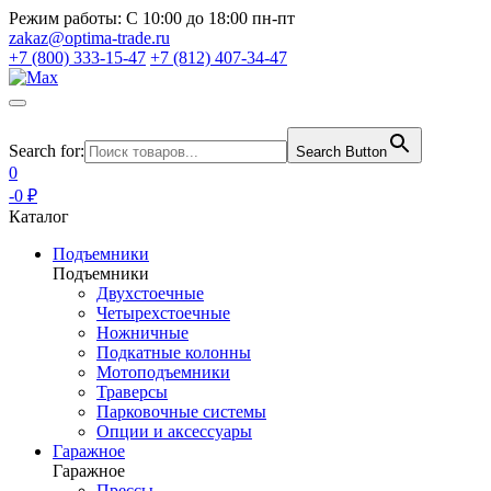
Режим работы:
С 10:00 до 18:00 пн-пт
zakaz@optima-trade.ru
+7 (800) 333-15-47
+7 (812) 407-34-47
Search for:
Search Button
0
-0 ₽
Каталог
Подъемники
Подъемники
Двухстоечные
Четырехстоечные
Ножничные
Подкатные колонны
Мотоподъемники
Траверсы
Парковочные системы
Опции и аксессуары
Гаражное
Гаражное
Прессы