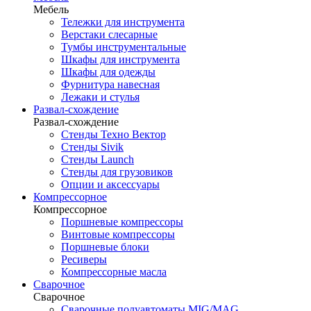
Мебель
Тележки для инструмента
Верстаки слесарные
Тумбы инструментальные
Шкафы для инструмента
Шкафы для одежды
Фурнитура навесная
Лежаки и стулья
Развал-схождение
Развал-схождение
Стенды Техно Вектор
Стенды Sivik
Стенды Launch
Стенды для грузовиков
Опции и аксессуары
Компрессорное
Компрессорное
Поршневые компрессоры
Винтовые компрессоры
Поршневые блоки
Ресиверы
Компрессорные масла
Сварочное
Сварочное
Сварочные полуавтоматы MIG/MAG