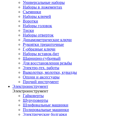
Универсальные наборы
Наборы в ложементах
Съемники
Наборы ключей
Воротки
Наборы головок
Тиски
Наборы отверток
Динамометрические ключи
Рукоятки трещоточные
Г-образные ключи
Наборы вставок-бит
Шарнирно-губцевый
Для восстановления резьбы
Электро-тех. работы
Выколотки, молотки, кувалды
Опции и аксессуары
Прочий инструмент
Электроинструмент
Электроинструмент
Гайковерты
Шуруповерты
Шлифовальные машинки
Полировальные машинки
Электрические болгарки