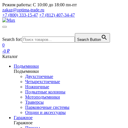
Режим работы:
С 10:00 до 18:00 пн-пт
zakaz@optima-trade.ru
+7 (800) 333-15-47
+7 (812) 407-34-47
Search for:
Search Button
0
-0 ₽
Каталог
Подъемники
Подъемники
Двухстоечные
Четырехстоечные
Ножничные
Подкатные колонны
Мотоподъемники
Траверсы
Парковочные системы
Опции и аксессуары
Гаражное
Гаражное
Прессы