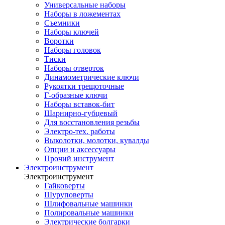
Универсальные наборы
Наборы в ложементах
Съемники
Наборы ключей
Воротки
Наборы головок
Тиски
Наборы отверток
Динамометрические ключи
Рукоятки трещоточные
Г-образные ключи
Наборы вставок-бит
Шарнирно-губцевый
Для восстановления резьбы
Электро-тех. работы
Выколотки, молотки, кувалды
Опции и аксессуары
Прочий инструмент
Электроинструмент
Электроинструмент
Гайковерты
Шуруповерты
Шлифовальные машинки
Полировальные машинки
Электрические болгарки