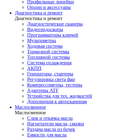
Профильные линейки
Опции и аксессуары
Диагностика и ремонт
Диагностика и ремонт
Диагностические сканеры
Видеоэндоскопы
Программаторы ключей
Мультиметры
Ходовая система
Тормозной системы
Топливной системы
Система охлаждения
АКПП
Генераторы, стартеры
Регулировка света фар
Компрессометры, тестеры
Адаптеры ATF
Устройства для тех. жидкостей
Дополнения к автосканерам
Маслосменное
Маслосменное
Слив и откачка масла
Нагнетатели масла, смазки
Раздача масла из бочек
Емкости для масла