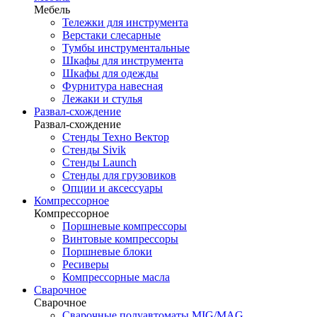
Мебель
Тележки для инструмента
Верстаки слесарные
Тумбы инструментальные
Шкафы для инструмента
Шкафы для одежды
Фурнитура навесная
Лежаки и стулья
Развал-схождение
Развал-схождение
Стенды Техно Вектор
Стенды Sivik
Стенды Launch
Стенды для грузовиков
Опции и аксессуары
Компрессорное
Компрессорное
Поршневые компрессоры
Винтовые компрессоры
Поршневые блоки
Ресиверы
Компрессорные масла
Сварочное
Сварочное
Сварочные полуавтоматы MIG/MAG