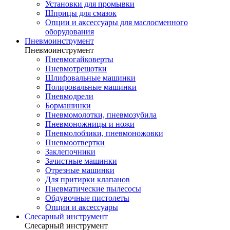
Установки для промывки
Шприцы для смазок
Опции и аксессуары для маслосменного
оборудования
Пневмоинструмент
Пневмоинструмент
Пневмогайковерты
Пневмотрещотки
Шлифовальные машинки
Полировальные машинки
Пневмодрели
Бормашинки
Пневмомолотки, пневмозубила
Пневмоножницы и ножи
Пневмолобзики, пневмоножовки
Пневмоотвертки
Заклепочники
Зачистные машинки
Отрезные машинки
Для притирки клапанов
Пневматические пылесосы
Обдувочные пистолеты
Опции и аксессуары
Слесарный инструмент
Слесарный инструмент