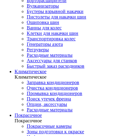
Борторасширители
Вулканизаторы
Бустеры взрывной накачки
Пистолеты для накачки шин
Ошиповка шин
Ванны для колес
Клетки для накачки шин
Транспортировка колес
Генераторы азота
Регруверы
Расходные материалы
Аксессуары для станков
Быстрый заказ расходников
Климатическое
Климатическое
Заправка кондиционеров
Очистка кондиционеров
Промывка кондиционеров
Поиск утечек фреона
Опции, аксессуары
Расходные материалы
Покрасочное
Покрасочное
Покрасочные камеры
Зоны подготовки к окраске