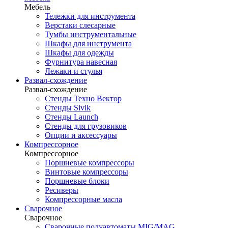
Мебель
Тележки для инструмента
Верстаки слесарные
Тумбы инструментальные
Шкафы для инструмента
Шкафы для одежды
Фурнитура навесная
Лежаки и стулья
Развал-схождение
Развал-схождение
Стенды Техно Вектор
Стенды Sivik
Стенды Launch
Стенды для грузовиков
Опции и аксессуары
Компрессорное
Компрессорное
Поршневые компрессоры
Винтовые компрессоры
Поршневые блоки
Ресиверы
Компрессорные масла
Сварочное
Сварочное
Сварочные полуавтоматы MIG/MAG