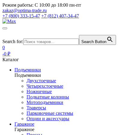
Режим работы:
С 10:00 до 18:00 пн-пт
zakaz@optima-trade.ru
+7 (800) 333-15-47
+7 (812) 407-34-47
Search for:
Search Button
0
-0 ₽
Каталог
Подъемники
Подъемники
Двухстоечные
Четырехстоечные
Ножничные
Подкатные колонны
Мотоподъемники
Траверсы
Парковочные системы
Опции и аксессуары
Гаражное
Гаражное
Прессы