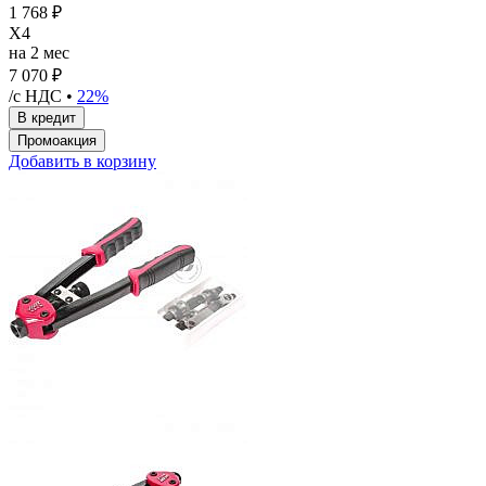
1 768 ₽
X4
на 2 мес
7 070 ₽
/с НДС •
22%
Добавить в корзину