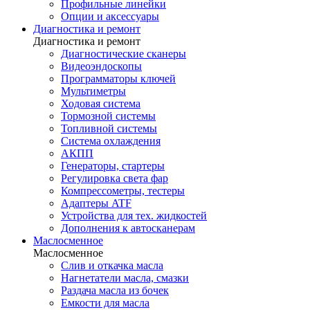
Профильные линейки
Опции и аксессуары
Диагностика и ремонт
Диагностика и ремонт
Диагностические сканеры
Видеоэндоскопы
Программаторы ключей
Мультиметры
Ходовая система
Тормозной системы
Топливной системы
Система охлаждения
АКПП
Генераторы, стартеры
Регулировка света фар
Компрессометры, тестеры
Адаптеры ATF
Устройства для тех. жидкостей
Дополнения к автосканерам
Маслосменное
Маслосменное
Слив и откачка масла
Нагнетатели масла, смазки
Раздача масла из бочек
Емкости для масла