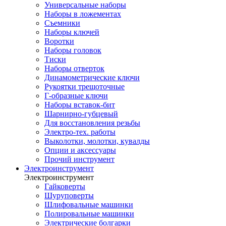
Универсальные наборы
Наборы в ложементах
Съемники
Наборы ключей
Воротки
Наборы головок
Тиски
Наборы отверток
Динамометрические ключи
Рукоятки трещоточные
Г-образные ключи
Наборы вставок-бит
Шарнирно-губцевый
Для восстановления резьбы
Электро-тех. работы
Выколотки, молотки, кувалды
Опции и аксессуары
Прочий инструмент
Электроинструмент
Электроинструмент
Гайковерты
Шуруповерты
Шлифовальные машинки
Полировальные машинки
Электрические болгарки