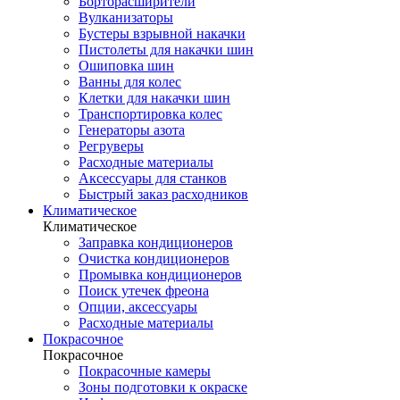
Борторасширители
Вулканизаторы
Бустеры взрывной накачки
Пистолеты для накачки шин
Ошиповка шин
Ванны для колес
Клетки для накачки шин
Транспортировка колес
Генераторы азота
Регруверы
Расходные материалы
Аксессуары для станков
Быстрый заказ расходников
Климатическое
Климатическое
Заправка кондиционеров
Очистка кондиционеров
Промывка кондиционеров
Поиск утечек фреона
Опции, аксессуары
Расходные материалы
Покрасочное
Покрасочное
Покрасочные камеры
Зоны подготовки к окраске