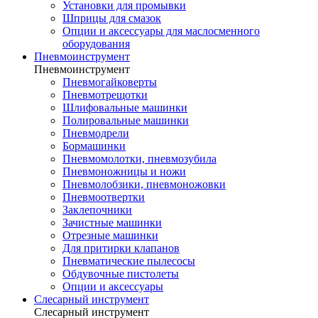
Установки для промывки
Шприцы для смазок
Опции и аксессуары для маслосменного
оборудования
Пневмоинструмент
Пневмоинструмент
Пневмогайковерты
Пневмотрещотки
Шлифовальные машинки
Полировальные машинки
Пневмодрели
Бормашинки
Пневмомолотки, пневмозубила
Пневмоножницы и ножи
Пневмолобзики, пневмоножовки
Пневмоотвертки
Заклепочники
Зачистные машинки
Отрезные машинки
Для притирки клапанов
Пневматические пылесосы
Обдувочные пистолеты
Опции и аксессуары
Слесарный инструмент
Слесарный инструмент